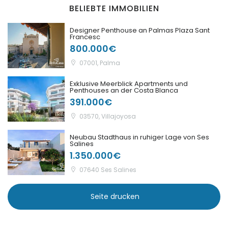
BELIEBTE IMMOBILIEN
|-Sa Coma
Designer Penthouse an Palmas Plaza Sant
Francesc
|-Sa Rapita
800.000€
07001, Palma
|-Sa Vinyola, Sa Rapita
Exklusive Meerblick Apartments und
Penthouses an der Costa Blanca
|-San Miguel de
Salinas
391.000€
03570, Villajoyosa
|-Sant Antoni de
Portmany
Neubau Stadthaus in ruhiger Lage von Ses
Salines
1.350.000€
|-Sant Antoni,
Barcelona
07640 Ses Salines
|-Santa Margalida
Seite drucken
|-Santa Maria del
Cami