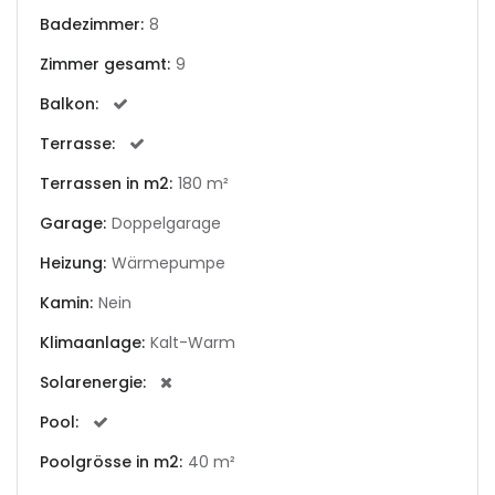
Badezimmer:
8
|-Andorra la Vella
Zimmer gesamt:
9
Balkon:
|-Badia Blava
Terrasse:
|-Badia Gran
Terrassen in m2:
180 m²
|-Bahia Blava
Garage:
Doppelgarage
Heizung:
Wärmepumpe
|-Bendinat
Kamin:
Nein
|-Bonanova, Palma d.
M.
Klimaanlage:
Kalt-Warm
Solarenergie:
|-Bunyola
Pool:
|-Cala Blava
Poolgrösse in m2:
40 m²