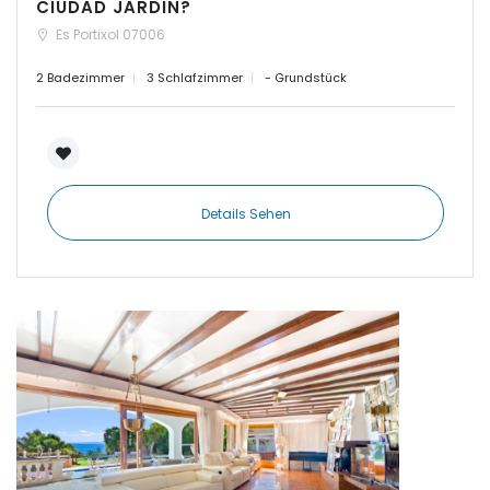
CIUDAD JARDIN?
|-Cuidad Jardin
Palma
Es Portixol 07006
2 Badezimmer
3 Schlafzimmer
- Grundstück
|-El Toro, Port Adriano
|-Es Capdellà
|-Es Carritxo
Details Sehen
|-Es Carritxo / Cas
Concos
|-Es Llombards
|-Es Llombards /
Santanyi
|-Es Trenc
|-Esporles