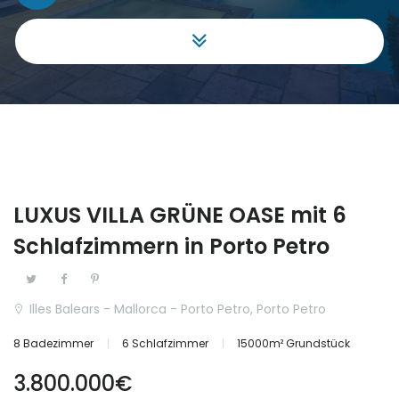
Gewerbe
|-Málaga
Grundstück
Aragón
Haus Villa
|-Huesca
Hotel
Cantabria
Investment
Castilla y León
LUXUS VILLA GRÜNE OASE mit 6
Projekt
|-Ávila
Schlafzimmern in Porto Petro
Reihenhaus
|-Burgos
Illes Balears - Mallorca - Porto Petro, Porto Petro
Schloss
|-León
8 Badezimmer
6 Schlafzimmer
15000m² Grundstück
Stadthaus
|-Palencia
3.800.000€
|-Salamanca