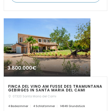
|-Paguera
|-Palma
|-Palma d. M.
|-Palma de Mallorca
|-Petra
|-Pina
3.800.000€
|-Playa de Palma
FINCA DEL VINO AM FUSSE DES TRAMUNTANA
|-Pollenca
GEBIRGES IN SANTA MARIA DEL CAMI
07320 Santa Maria del Cami
|-Porreres
4 Badezimmer
4 Schlafzimmer
14949 Grundstück
|-Porreres / Felanitx