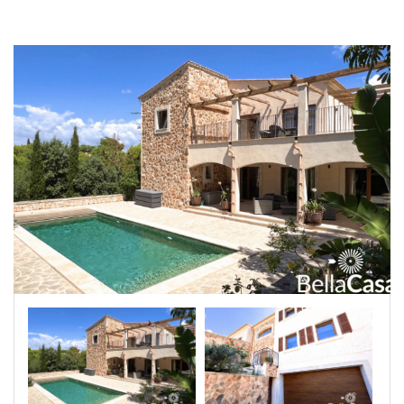
|-Segovia
|-Soria
|-Zamora
Castilla-La Mancha
|-Albacete
|-Cuenca
|-Guadalajara
|-Toledo
Cataluña