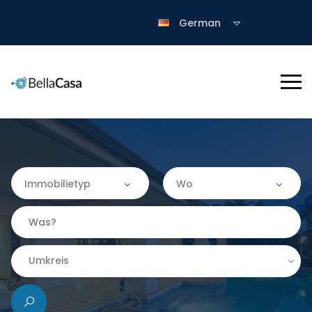
German
Immobilietyp
Wo
Immobilietyp
Wo
Apartment
Almería
Umkreis
Finca
|-Granada