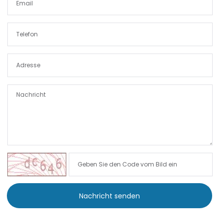
|-Puntiro
|-Randa
|-S Alqueria Blanca
|-S`Aranjassa / Palma
d. M.
|-S´Alqueria Blanca
|-S´Horta
|-S´Horta
|-S´Illot
Nachricht senden
|-Sa Calobra