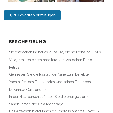
|-Barcelona
Zu Favoriten hinzufügen
|-Girona
|-Lleida
BESCHREIBUNG
|-Tarragona
Sie entdecken Ihr neues Zuhause, die neu erbaute Luxus
Comunidad Foral de
Villa, inmitten einem mediteranem Wäldchen Porto
Navarra
Petros.
|-Navarra
Geniessen Sie die fussläufige Nähe zum beliebten
Yachthafen des Fischerortes und seinen Flair nebst
Comunitat Valenciana
bekannter Gastronomie.
|-Alicante/Alacant
In der Nachbarschaft finden Sie die preisgekrönten
Sandbuchten der Cala Mondrago.
|-Castellón/Castelló
Das Anwesen bietet Ihnen ein impressionantes Foyer, 6