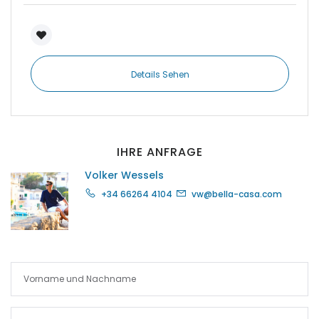
|-Port Adriano
|-Portixol
Details Sehen
|-Porto Colom
|-Porto Cristo
IHRE ANFRAGE
|-Porto Petro
Volker Wessels
+34 66264 4104
vw@bella-casa.com
|-Puerto de Andratx
|-Puerto de Soller
|-Puigderrós
|-Puigpunyent