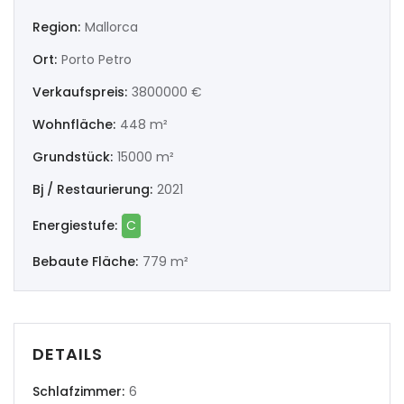
|-Ourense
Region:
Mallorca
|-Pontevedra
Ort:
Porto Petro
Verkaufspreis:
3800000 €
Illes Balears
Wohnfläche:
448 m²
|-Formentera
Grundstück:
15000 m²
|-Ibiza
Bj / Restaurierung:
2021
Energiestufe:
C
|-Mallorca
Bebaute Fläche:
779 m²
|-Alaro
|-Alcudia
DETAILS
|-Algaida
Schlafzimmer:
6
|-Altea