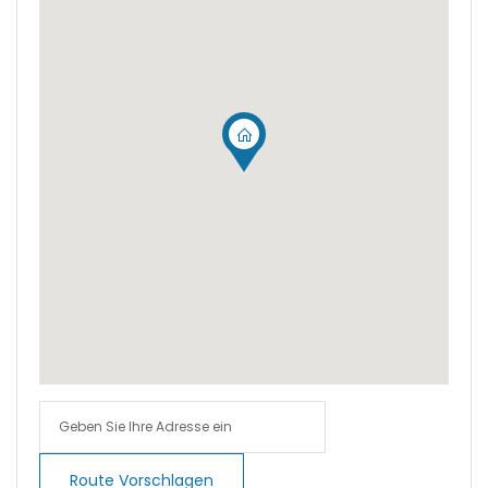
|-Calvia
|-Calvia - Sol de
Mallorca
|-Camp de Mar
|-Campos
|-Can Pastilla
|-Cap des Moro
|-Cap des Moro,
Mondrago Nationalpark
|-Cas Catala
Route Vorschlagen