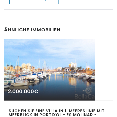
|-Cas Concos
|-Cas Concos
|-Ciudad Jardin
ÄHNLICHE IMMOBILIEN
|-Colonia de Sant
Jordi
Erinnern
Forgot Password?
|-Colonia Sant Jordi
Sign In
|-Costa d´en Blanes
|-Costa de Canyamel
2.000.000€
|-Costa de la Calma
|-Costitx
SUCHEN SIE EINE VILLA IN 1. MEERESLINIE MIT
MEERBLICK IN PORTIXOL - ES MOLINAR -