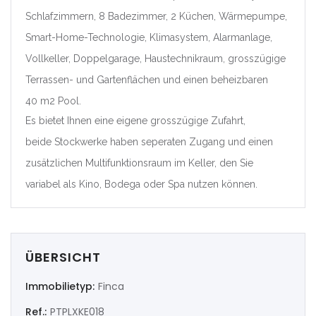
Schlafzimmern, 8 Badezimmer, 2 Küchen, Wärmepumpe,
|-Valencia/València
Smart-Home-Technologie, Klimasystem, Alarmanlage,
Deutschland
Vollkeller, Doppelgarage, Haustechnikraum, grosszügige
Terrassen- und Gartenflächen und einen beheizbaren
Extremadura
40 m2 Pool.
Es bietet Ihnen eine eigene grosszügige Zufahrt,
|-Badajoz
beide Stockwerke haben seperaten Zugang und einen
|-Cáceres
zusätzlichen Multifunktionsraum im Keller, den Sie
variabel als Kino, Bodega oder Spa nutzen können.
Frankreich
Galicia
ÜBERSICHT
|-A Coruña
Immobilietyp:
Finca
|-Lugo
Ref.:
PTPLXKE018