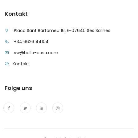
|-Son Macia
Kontakt
|-Son Serra de Marina
Placa Sant Bartomeu 16, E-07640 Ses Salines
|-Son Veri Nou / Palma
+34 6626 44104
|-Son Vida
vw@bella-casa.com
|-Valldemosa
Kontakt
|-Vallgonera
Folge uns
|-Vallgornera / Cala Pi
|-Villajoyosa
|-Wulkow
|-Menorca