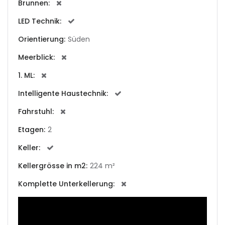
|-Cala Conta
Brunnen:
LED Technik:
|-Cala d Or
Orientierung:
Süden
|-Cala d´Or
Meerblick:
|-Cala Estellencs
1. ML:
Intelligente Haustechnik:
|-Cala Figuera
Fahrstuhl:
|-Cala Llombards
Etagen:
2
|-Cala Mandia
Keller:
Kellergrösse in m2:
224 m²
|-Cala Millor
Komplette Unterkellerung:
|-Cala Mondrago
|-Cala Murada