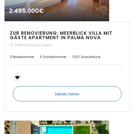
2.495.000€
|-Establiments
|-Estanyol
ZUR RENOVIERUNG: MEERBLICK VILLA MIT
GÄSTE APARTMENT IN PALMA NOVA
|-Estanyol - Sa Rapita
Palma Nova, Calvia
3 Badezimmer
5 Schlafzimmer
1037 Grundstück
|-Felanitx
|-Font de Sa Cala
|-Formentera
Details Sehen
|-IBIZA Talamanca
|-Illetas
|-Inca