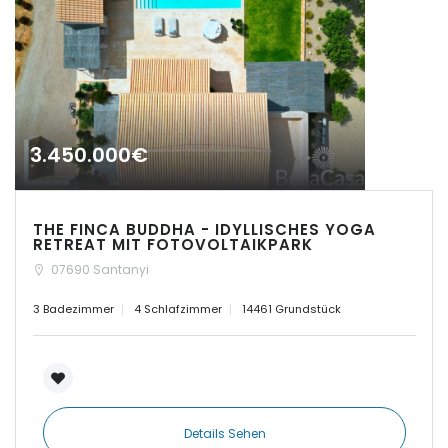
|-Insel Menorca
|-Kosgoda
|-Llubi
3.450.000€
|-Llucmajor
|-Manacor
THE FINCA BUDDHA - IDYLLISCHES YOGA
RETREAT MIT FOTOVOLTAIKPARK
07690 Santanyi
|-Marratxi
3 Badezimmer
4 Schlafzimmer
14461 Grundstück
|-Mellieha Bay
|-Montuiri
|-Orient
Details Sehen