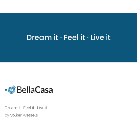
|-Santa Ponsa
|-Santanyi
Dream it · Feel it · Live it
|-Santanyi / Cala
Mondrago
|-Santanyi / Ses
Salines
|-Selva
|-Ses Covetes
Dream it · Feel it · Live it
|-Ses Salines
by Volker Wessels
|-Sineu