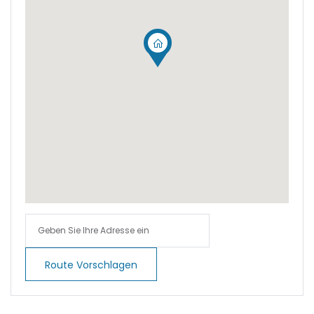
|-Calvia
|-Calvia - Sol de
Mallorca
|-Camp de Mar
|-Campos
|-Can Pastilla
|-Cap des Moro
|-Cap des Moro,
Mondrago Nationalpark
Route Vorschlagen
|-Cas Catala