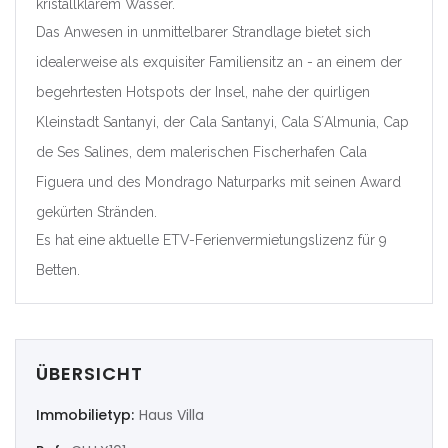
kristallklarem Wasser.
|-Valencia/València
Das Anwesen in unmittelbarer Strandlage bietet sich
idealerweise als exquisiter Familiensitz an - an einem der
Deutschland
begehrtesten Hotspots der Insel, nahe der quirligen
Kleinstadt Santanyi, der Cala Santanyi, Cala S´Almunia, Cap
Extremadura
de Ses Salines, dem malerischen Fischerhafen Cala
|-Badajoz
Figuera und des Mondrago Naturparks mit seinen Award
gekürten Stränden.
|-Cáceres
Es hat eine aktuelle ETV-Ferienvermietungslizenz für 9
Betten.
Frankreich
Galicia
|-A Coruña
ÜBERSICHT
Immobilietyp:
Haus Villa
|-Lugo