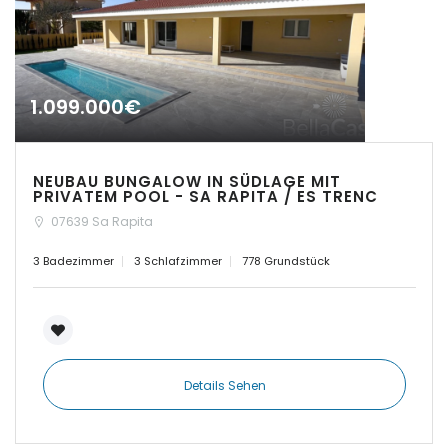
|-Insel Menorca
|-Kosgoda
1.099.000€
|-Llubi
|-Llucmajor
NEUBAU BUNGALOW IN SÜDLAGE MIT
PRIVATEM POOL - SA RAPITA / ES TRENC
07639 Sa Rapita
|-Manacor
3 Badezimmer
3 Schlafzimmer
778 Grundstück
|-Marratxi
|-Mellieha Bay
|-Montuiri
Details Sehen
|-Orient