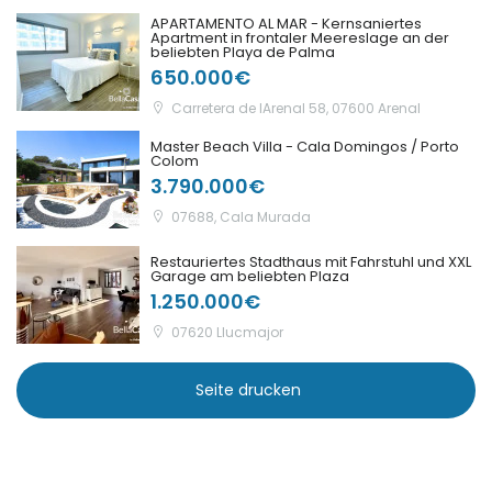
APARTAMENTO AL MAR - Kernsaniertes
|-Sa Coma
Apartment in frontaler Meereslage an der
beliebten Playa de Palma
650.000€
|-Sa Rapita
Carretera de lArenal 58, 07600 Arenal
|-Sa Vinyola, Sa Rapita
Master Beach Villa - Cala Domingos / Porto
Colom
3.790.000€
|-San Miguel de
Salinas
07688, Cala Murada
Restauriertes Stadthaus mit Fahrstuhl und XXL
|-Sant Antoni de
Garage am beliebten Plaza
Portmany
1.250.000€
07620 Llucmajor
|-Sant Antoni,
Barcelona
Seite drucken
|-Santa Margalida
|-Santa Maria del
Cami