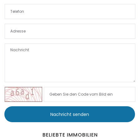
|-Puntiro
|-Randa
|-S Alqueria Blanca
|-S`Aranjassa / Palma
d. M.
|-S´Alqueria Blanca
|-S´Horta
|-S´Horta
Nachricht senden
|-S´Illot
BELIEBTE IMMOBILIEN
|-Sa Calobra