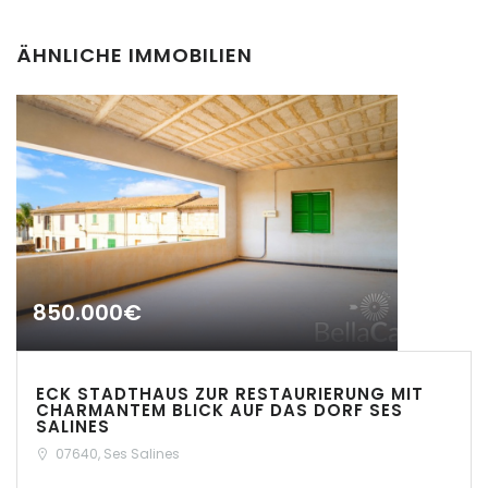
|-Cas Concos
ÄHNLICHE IMMOBILIEN
|-Cas Concos
|-Ciudad Jardin
|-Colonia de Sant
Jordi
|-Colonia Sant Jordi
|-Costa d´en Blanes
850.000€
|-Costa de Canyamel
Erinnern
Forgot Password?
ECK STADTHAUS ZUR RESTAURIERUNG MIT
|-Costa de la Calma
CHARMANTEM BLICK AUF DAS DORF SES
SALINES
Sign In
|-Costitx
07640, Ses Salines