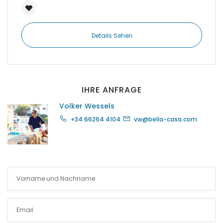
|-Port Adriano
Details Sehen
|-Portixol
|-Porto Colom
IHRE ANFRAGE
|-Porto Cristo
Volker Wessels
|-Porto Petro
+34 66264 4104
vw@bella-casa.com
|-Puerto de Andratx
|-Puerto de Soller
|-Puigderrós
|-Puigpunyent