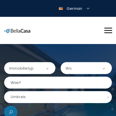
German
Immobilietyp
Wo
Immobilietyp
Wo
Apartment
Almería
Umkreis
Finca
|-Granada