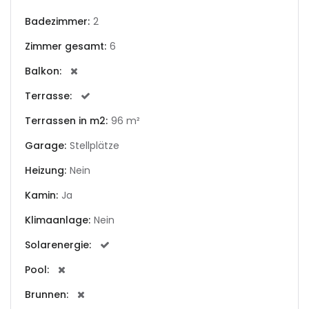
Badezimmer:
2
|-Andorra la Vella
Zimmer gesamt:
6
|-Badia Blava
Balkon:
Terrasse:
|-Badia Gran
Terrassen in m2:
96 m²
|-Bahia Blava
Garage:
Stellplätze
|-Bendinat
Heizung:
Nein
Kamin:
Ja
|-Bonanova, Palma d.
M.
Klimaanlage:
Nein
|-Bunyola
Solarenergie:
Pool:
|-Cala Blava
Brunnen: