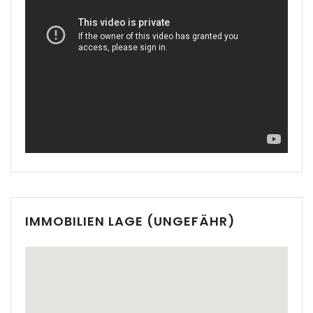
|-Cala Pi
|-Cala Ratjada
|-Cala Romantica
|-Cala San Vicent,
Pollenca
|-Cala San Vicente
|-Cala Santanyi
IMMOBILIEN LAGE (UNGEFÄHR)
|-Calas de Mallorca
|-Calonge
|-Calonge / Cala d´Or