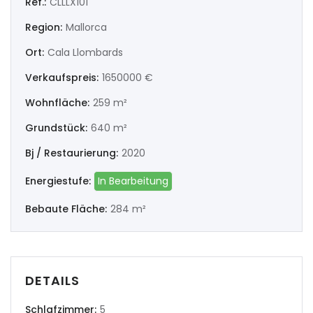
Ref.:
CLLLX101
|-Ourense
Region:
Mallorca
|-Pontevedra
Ort:
Cala Llombards
Verkaufspreis:
1650000 €
Illes Balears
Wohnfläche:
259 m²
|-Formentera
Grundstück:
640 m²
|-Ibiza
Bj / Restaurierung:
2020
|-Mallorca
Energiestufe:
In Bearbeitung
Bebaute Fläche:
284 m²
|-Alaro
|-Alcudia
DETAILS
|-Algaida
Schlafzimmer:
5
|-Altea