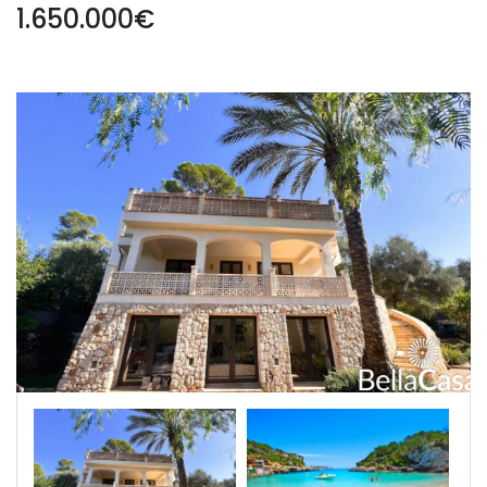
1.650.000€
|-Segovia
|-Soria
|-Zamora
Castilla-La Mancha
|-Albacete
|-Cuenca
|-Guadalajara
|-Toledo
Cataluña