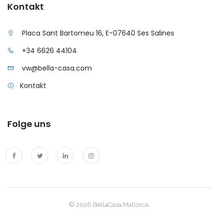
Kontakt
|-Son Macia
|-Son Serra de Marina
Placa Sant Bartomeu 16, E-07640 Ses Salines
+34 6626 44104
|-Son Veri Nou / Palma
vw@bella-casa.com
|-Son Vida
Kontakt
|-Valldemosa
Folge uns
|-Vallgonera
|-Vallgornera / Cala Pi
|-Villajoyosa
|-Wulkow
© 2026 BellaCasa Mallorca.
|-Menorca