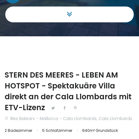
Gewerbe
|-Málaga
Grundstück
Aragón
Haus Villa
|-Huesca
Hotel
Cantabria
Investment
Castilla y León
STERN DES MEERES - LEBEN AM
Projekt
|-Ávila
HOTSPOT - Spektakuäre Villa
Reihenhaus
|-Burgos
direkt an der Cala Llombards mit
ETV-Lizenz
Schloss
|-León
Illes Balears - Mallorca - Cala Llombards, Cala Llombards
Stadthaus
|-Palencia
2 Badezimmer
5 Schlafzimmer
640m² Grundstück
|-Salamanca