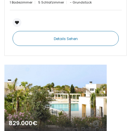
1 Badezimmer
5 Schlafzimmer
- Grundstück
|-Cuidad Jardin
Palma
|-El Toro, Port Adriano
|-Es Capdellà
Details Sehen
|-Es Carritxo
|-Es Carritxo / Cas
Concos
|-Es Llombards
|-Es Llombards /
Santanyi
|-Es Trenc
829.000€
|-Esporles