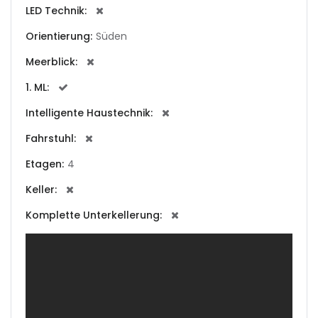
|-Cala Conta
LED Technik:
|-Cala d Or
Orientierung:
Süden
Meerblick:
|-Cala d´Or
1. ML:
|-Cala Estellencs
Intelligente Haustechnik:
|-Cala Figuera
Fahrstuhl:
Etagen:
4
|-Cala Llombards
Keller:
|-Cala Mandia
Komplette Unterkellerung:
|-Cala Millor
|-Cala Mondrago
|-Cala Murada