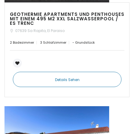
GEOTHERMIE APARTMENTS UND PENTHOUSES
|-Establiments
MIT EINEM 495 M2 XXL SALZWASSERPOOL /
ES TRENC
|-Estanyol
07639 Sa Rapita, El Paraiso
2 Badezimmer
3 Schlafzimmer
- Grundstück
|-Estanyol - Sa Rapita
|-Felanitx
|-Font de Sa Cala
Details Sehen
|-Formentera
|-IBIZA Talamanca
|-Illetas
|-Inca