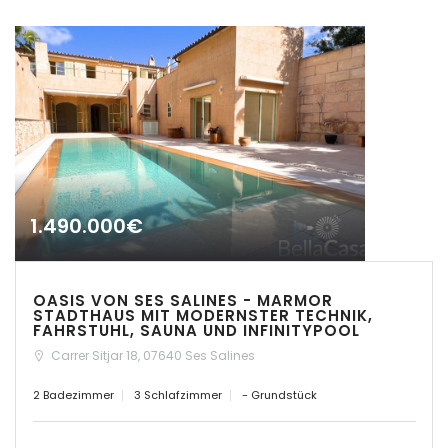
|-Paguera
|-Palma
|-Palma d. M.
|-Palma de Mallorca
|-Petra
1.490.000€
|-Pina
OASIS VON SES SALINES - MARMOR
|-Playa de Palma
STADTHAUS MIT MODERNSTER TECHNIK,
FAHRSTUHL, SAUNA UND INFINITYPOOL
|-Pollenca
Carrer Sitjar 18, 07640 Ses Salines
2 Badezimmer
3 Schlafzimmer
- Grundstück
|-Porreres
|-Porreres / Felanitx