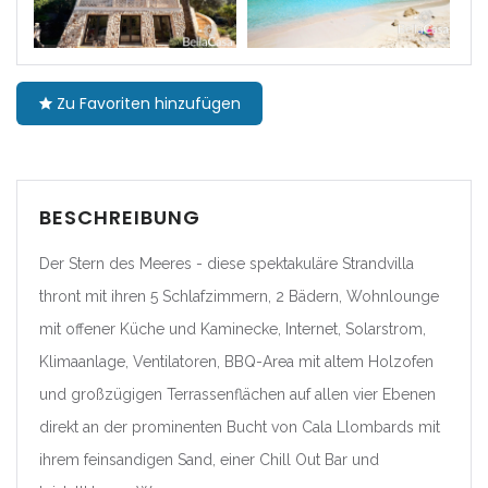
|-Barcelona
|-Girona
Zu Favoriten hinzufügen
|-Lleida
|-Tarragona
BESCHREIBUNG
Comunidad Foral de
Navarra
Der Stern des Meeres - diese spektakuläre Strandvilla
thront mit ihren 5 Schlafzimmern, 2 Bädern, Wohnlounge
|-Navarra
mit offener Küche und Kaminecke, Internet, Solarstrom,
Klimaanlage, Ventilatoren, BBQ-Area mit altem Holzofen
Comunitat Valenciana
und großzügigen Terrassenflächen auf allen vier Ebenen
|-Alicante/Alacant
direkt an der prominenten Bucht von Cala Llombards mit
ihrem feinsandigen Sand, einer Chill Out Bar und
|-Castellón/Castelló