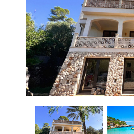
|-Salaman
|-Segovia
|-Soria
|-Zamora
Castilla-La
|-Albacete
|-Cuenca
|-Guadalaj
|-Toledo