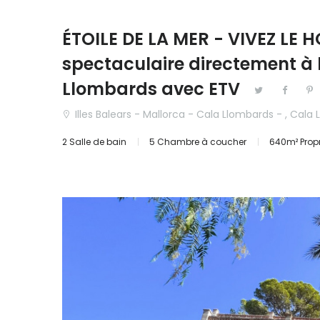
Château
|-Granada
ÉTOILE DE LA MER - VIVEZ LE H
Commerciale
|-Málaga
spectaculaire directement à 
Finca
Aragón
Llombards avec ETV
Hôtel
|-Huesca
Illes Balears - Mallorca - Cala Llombards - , Cala
2 Salle de bain
5 Chambre à coucher
640m² Propr
Investissement
Cantabria
Maison de ville
Castilla y Le
Maison mitoyenne
|-Ávila
Maison Villa
|-Burgos
Projet
|-León
Terrain
|-Palencia