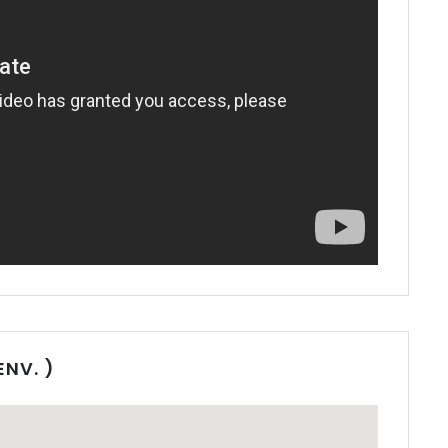
 Vella
ava
an
ava
, Palma d.
NV. )
va