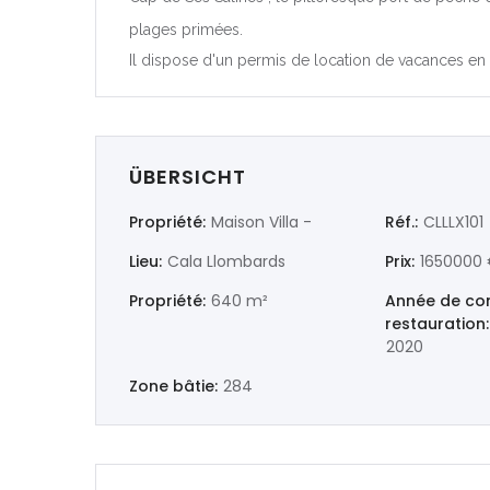
plages primées.
|-Castellón/
Il dispose d'un permis de location de vacances en c
|-Valencia/
Deutschland
ÜBERSICHT
Extremadura
Propriété:
Maison Villa -
Réf.:
CLLLX101
|-Badajoz
Lieu:
Cala Llombards
Prix:
1650000
|-Cáceres
Propriété:
640 m²
Année de con
restauration:
2020
Frankreich
Zone bâtie:
284
Galicia
|-A Coruña