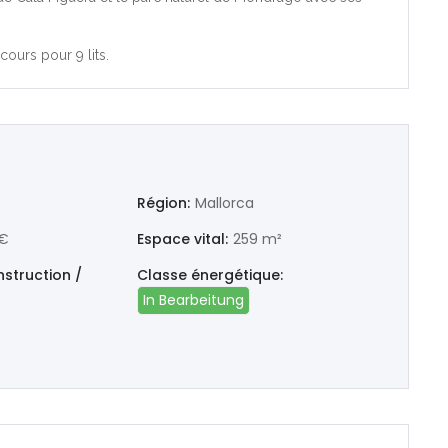
Castelló
ours pour 9 lits.
València
Région:
Mallorca
 €
Espace vital:
259 m²
struction /
Classe énergétique:
In Bearbeitung