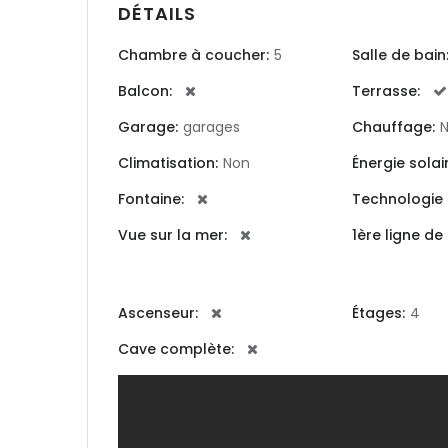
DÉTAILS
|-Lugo
Chambre à coucher:
5
Salle de bain
|-Ourense
Balcon:
Terrasse:
|-Pontevedr
Garage:
garages
Chauffage:
Illes Balears
Climatisation:
Non
Énergie solair
Fontaine:
Technologie 
|-Formenter
Vue sur la mer:
1ère ligne de
|-Ibiza
|-Mallorca
Ascenseur:
Étages:
4
Cave complète:
|-Alaro
|-Alcudia
|-Algaida