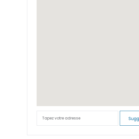
|-Cala Con
|-Cala d O
|-Cala d´O
|-Cala Este
|-Cala Figu
|-Cala Llo
|-Cala Man
Sugg
|-Cala Millo
|-Cala Mon