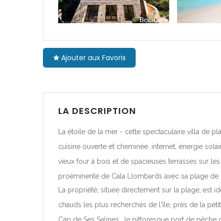
Cataluña
|-Barcelona
Ajouter aux Favoris
|-Girona
|-Lleida
|-Tarragon
LA DESCRIPTION
Comunidad F
La étoile de la mer - cette spectaculaire villa de 
Navarra
cuisine ouverte et cheminée, internet, énergie sola
vieux four à bois et de spacieuses terrasses sur les
|-Navarra
proéminente de Cala Llombards avec sa plage de sabl
Comunitat V
La propriété, située directement sur la plage, est i
chauds les plus recherchés de l'île, près de la peti
|-Alicante/A
Cap de Ses Salines , le pittoresque port de pêche 