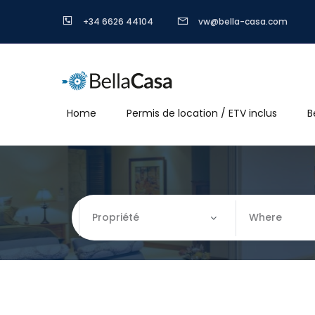
+34 6626 44104
vw@bella-casa.com
Home
Permis de location / ETV inclus
B
Propriété
Where
Propriété
Where
Appartement
Almería