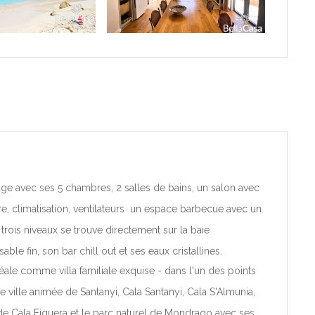
a
oral de
plage avec ses 5 chambres, 2 salles de bains, un salon avec
ire, climatisation, ventilateurs un espace barbecue avec un
 trois niveaux se trouve directement sur la baie
e fin, son bar chill out et ses eaux cristallines.
alenciana
déale comme villa familiale exquise - dans l'un des points
te ville animée de Santanyi, Cala Santanyi, Cala S'Almunia,
lacant
de Cala Figuera et le parc naturel de Mondrago avec ses