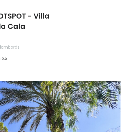
OTSPOT - Villa
la Cala
 Llombards
iété
ón