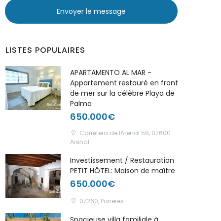
Envoyer le message
LISTES POPULAIRES
APARTAMENTO AL MAR -
Appartement restauré en front
de mer sur la célèbre Playa de
Palma
650.000€
Carretera de lArenal 58, 07600
Arenal
Investissement / Restauration
PETIT HÔTEL: Maison de maître
650.000€
07260, Porreres
Spacieuse villa familiale à