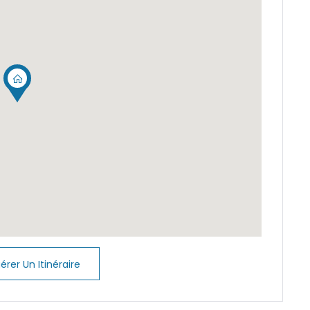
ta
r
r
llencs
era
mbards
dia
érer Un Itinéraire
r
drago