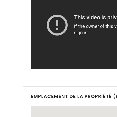
|-Altea
|-Andorra la
|-Badia Bl
|-Badia Gr
|-Bahia Bl
|-Bendinat
|-Bonanova
M.
EMPLACEMENT DE LA PROPRIÉTÉ (E
|-Bunyola
|-Cala Bla