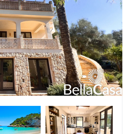
ca
 Mancha
ara