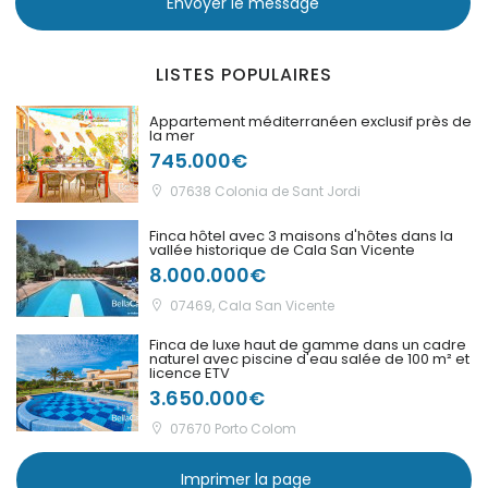
Envoyer le message
|-Puntiro
LISTES POPULAIRES
|-Randa
Appartement méditerranéen exclusif près de
la mer
|-S Alqueria Blanca
745.000€
|-S`Aranjassa / Palma
07638 Colonia de Sant Jordi
d. M.
Finca hôtel avec 3 maisons d'hôtes dans la
vallée historique de Cala San Vicente
|-S´Alqueria Blanca
8.000.000€
07469, Cala San Vicente
|-S´Horta
Finca de luxe haut de gamme dans un cadre
naturel avec piscine d'eau salée de 100 m² et
|-S´Horta
licence ETV
3.650.000€
|-S´Illot
07670 Porto Colom
|-Sa Calobra
Imprimer la page