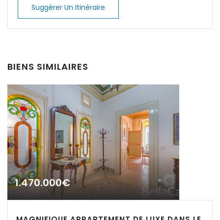
Suggérer Un Itinéraire
|-Calvia
|-Calvia - Sol de
Mallorca
BIENS SIMILAIRES
|-Camp de Mar
|-Campos
|-Can Pastilla
|-Cap des Moro
|-Cap des Moro,
Mondrago Nationalpark
1.470.000€
|-Cas Catala
Souviens-toi de moi
Forgot Password?
MAGNIFIQUE APPARTEMENT DE LUXE DANS LE