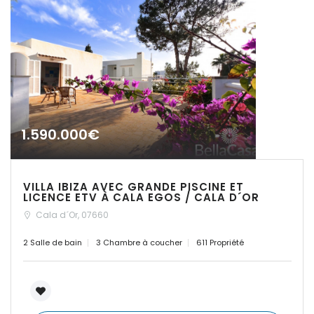
|-Establiments
|-Estanyol
|-Estanyol - Sa Rapita
1.590.000€
|-Felanitx
|-Font de Sa Cala
VILLA IBIZA AVEC GRANDE PISCINE ET
LICENCE ETV À CALA EGOS / CALA D´OR
|-Formentera
Cala d´Or, 07660
|-IBIZA Talamanca
2 Salle de bain
3 Chambre à coucher
611 Propriété
|-Illetas
|-Inca