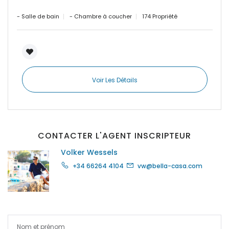
|-Paguera
- Salle de bain
- Chambre à coucher
174 Propriété
|-Palma
|-Palma d. M.
Voir Les Détails
|-Palma de Mallorca
|-Petra
|-Pina
CONTACTER L'AGENT INSCRIPTEUR
Volker Wessels
|-Playa de Palma
+34 66264 4104
vw@bella-casa.com
|-Pollenca
|-Porreres
|-Porreres / Felanitx