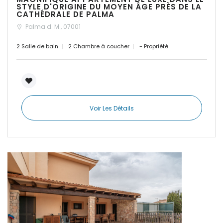
|-Cas Concos
STYLE D'ORIGINE DU MOYEN ÂGE PRÈS DE LA
CATHÉDRALE DE PALMA
Sign In
Palma d. M., 07001
|-Cas Concos
2 Salle de bain
2 Chambre à coucher
- Propriété
|-Ciudad Jardin
|-Colonia de Sant
Jordi
|-Colonia Sant Jordi
Voir Les Détails
|-Costa d´en Blanes
|-Costa de Canyamel
|-Costa de la Calma
|-Costitx