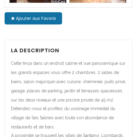
|-Barcelona
Ajouter aux Favoris
|-Girona
|-Lleida
LA DESCRIPTION
|-Tarragona
Cette finca dans un endroit calme et vue panoramique sur
Comunidad Foral de
les grands espaces vous offre 2 chambres, 2 salles de
Navarra
bains, salon majorquin avec cuisine, cheminée, puits privé,
|-Navarra
garage, places de parking, jardin et terrasses spacieuses
sur les deux niveaux et une piscine privée de 45 m2.
Comunitat Valenciana
Détendez-vous et profitez du voisinage immédiat du
|-Alicante/Alacant
village de Ses Salines avec toute son abondance de
restaurants et de bars.
|-Castellón/Castelló
A proximité se trouvent les villes de Santanyi, Llombards,