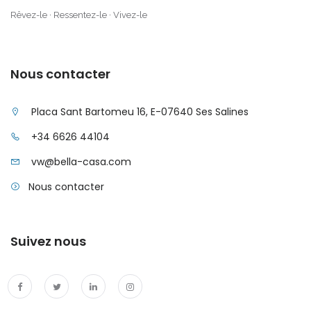
Rêvez-le · Ressentez-le · Vivez-le
|-Santa Ponsa
|-Santanyi
Nous contacter
|-Santanyi / Cala
Mondrago
Placa Sant Bartomeu 16, E-07640 Ses Salines
+34 6626 44104
|-Santanyi / Ses
Salines
vw@bella-casa.com
Nous contacter
|-Selva
|-Ses Covetes
Suivez nous
|-Ses Salines
|-Sineu