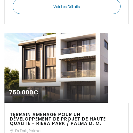
Voir Les Détails
|-Insel Menorca
|-Kosgoda
|-Llubi
|-Llucmajor
|-Manacor
|-Marratxi
750.000€
|-Mellieha Bay
|-Montuiri
TERRAIN AMÉNAGÉ POUR UN
DÉVELOPPEMENT DE PROJET DE HAUTE
QUALITÉ - RIERA PARK / PALMA D. M.
|-Orient
Es Forti, Palma