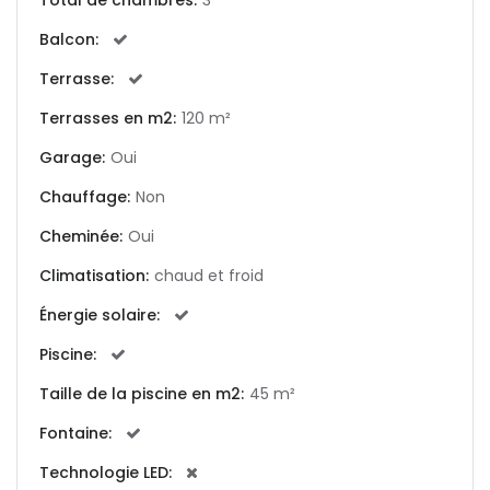
Total de chambres:
3
Balcon:
|-Andorra la Vella
Terrasse:
|-Badia Blava
Terrasses en m2:
120 m²
Garage:
Oui
|-Badia Gran
Chauffage:
Non
|-Bahia Blava
Cheminée:
Oui
|-Bendinat
Climatisation:
chaud et froid
Énergie solaire:
|-Bonanova, Palma d.
M.
Piscine:
|-Bunyola
Taille de la piscine en m2:
45 m²
Fontaine:
|-Cala Blava
Technologie LED: