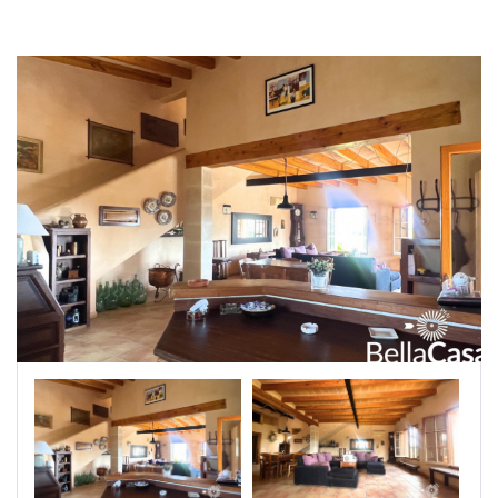
|-Segovia
|-Soria
|-Zamora
Castilla-La Mancha
|-Albacete
|-Cuenca
|-Guadalajara
|-Toledo
Cataluña