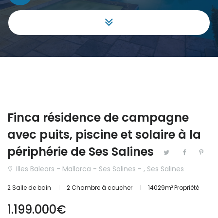
Commerciale
|-Málaga
Finca
Aragón
Hôtel
|-Huesca
Investissement
Cantabria
Maison de ville
Castilla y León
Finca résidence de campagne
Maison mitoyenne
|-Ávila
avec puits, piscine et solaire à la
Maison Villa
|-Burgos
périphérie de Ses Salines
Illes Balears - Mallorca - Ses Salines - , Ses Salines
Projet
|-León
2 Salle de bain
2 Chambre à coucher
14029m² Propriété
Terrain
|-Palencia
1.199.000€
|-Salamanca