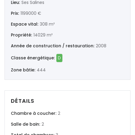
Lieu:
Ses Salines
|-Ourense
Prix:
1199000 €
|-Pontevedra
Espace vital:
308 m²
Illes Balears
Propriété:
14029 m²
Année de construction / restauration:
2008
|-Formentera
Classe énergétique:
D
|-Ibiza
Zone bâtie:
444
|-Mallorca
|-Alaro
DÉTAILS
|-Alcudia
Chambre à coucher:
2
|-Algaida
Salle de bain:
2
|-Altea