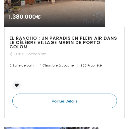
|-Cuidad Jardin
Palma
1.380.000€
|-El Toro, Port Adriano
|-Es Capdellà
EL RANCHO : UN PARADIS EN PLEIN AIR DANS
LE CÉLÈBRE VILLAGE MARIN DE PORTO
COLOM
|-Es Carritxo
07670 Portocolom
|-Es Carritxo / Cas
3 Salle de bain
4 Chambre à coucher
923 Propriété
Concos
|-Es Llombards
|-Es Llombards /
Santanyi
Voir Les Détails
|-Es Trenc
|-Esporles