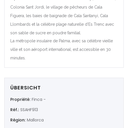
Colonia Sant Jordi, le village de pêcheurs de Cala
|-Valencia/València
Figuera, les baies de baignade de Cala Santanyi, Cala
Deutschland
Llombards et la célèbre plage naturelle d'Es Trenc avec
son sable de sucre en poudre familial.
Extremadura
La métropole insulaire de Palma, avec sa célèbre vieille
ville et son aéroport international, est accessible en 30
|-Badajoz
minutes.
|-Cáceres
Frankreich
ÜBERSICHT
Galicia
Propriété:
Finca -
|-A Coruña
Réf.:
SSAHF913
|-Lugo
Région:
Mallorca