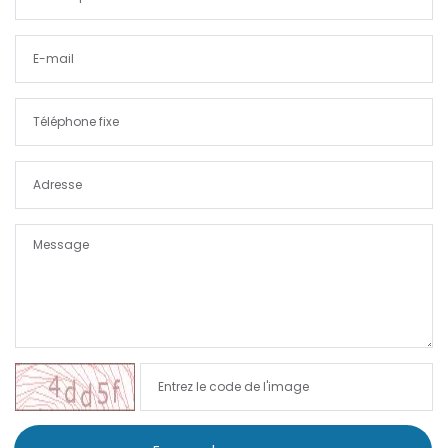
|-Port Adriano
|-Portixol
|-Porto Colom
|-Porto Cristo
|-Porto Petro
|-Puerto de Andratx
|-Puerto de Soller
|-Puigderrós
|-Puigpunyent