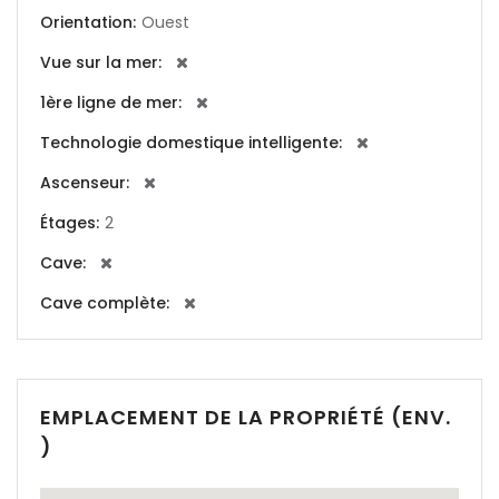
|-Cala Conta
Orientation:
Ouest
|-Cala d Or
Vue sur la mer:
1ère ligne de mer:
|-Cala d´Or
Technologie domestique intelligente:
|-Cala Estellencs
Ascenseur:
|-Cala Figuera
Étages:
2
Cave:
|-Cala Llombards
Cave complète:
|-Cala Mandia
|-Cala Millor
EMPLACEMENT DE LA PROPRIÉTÉ (ENV.
|-Cala Mondrago
)
|-Cala Murada