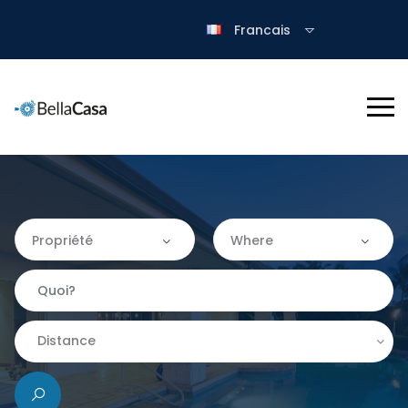
Francais
Propriété
Where
Propriété
Where
Appartement
Almería
Distance
Château
|-Granada