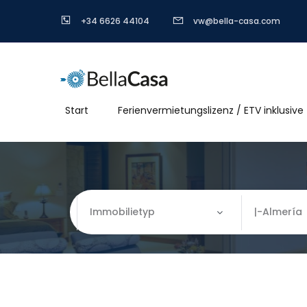
+34 6626 44104
vw@bella-casa.com
Start
Ferienvermietungslizenz / ETV inklusive
Immobilietyp
|-Almería
Immobilietyp
Wo
Apartment
Almería