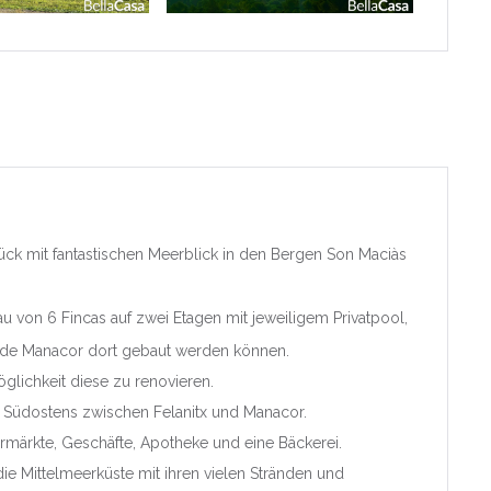
ona
ona
tück mit fantastischen Meerblick in den Bergen Son Maciàs
d Foral de
u von 6 Fincas auf zwei Etagen mit jeweiligem Privatpool,
nde Manacor dort gebaut werden können.
a
öglichkeit diese zu renovieren.
es Südostens zwischen Felanitx und Manacor.
 Valenciana
permärkte, Geschäfte, Apotheke und eine Bäckerei.
e/Alacant
 die Mittelmeerküste mit ihren vielen Stränden und