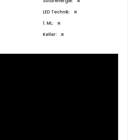
Solarenergie:
LED Technik:
e
1. ML:
dra
Keller:
Erinnern
Forgot Password?
rs
Sign In
tera
a
a
a