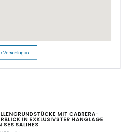
onta
 Or
´Or
e Vorschlagen
tellencs
iguera
lombards
andia
llor
ILLENGRUNDSTÜCKE MIT CABRERA-
RBLICK IN EXKLUSIVSTER HANGLAGE
 SES SALINES
Mondrago