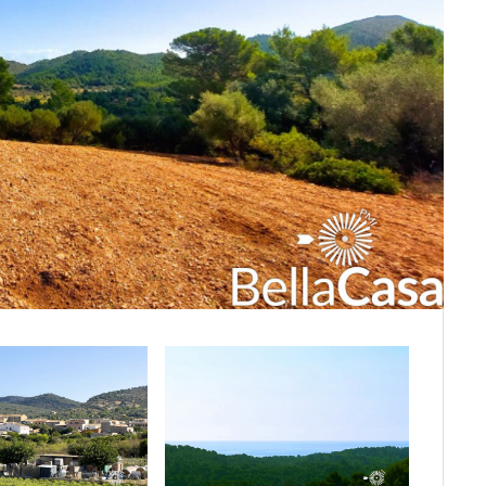
anca
a
a
La Mancha
e
a
ajara