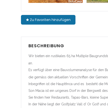
Cataluña
|-Barcel
Zu Favoriten hinzufügen
|-Girona
|-Lleida
BESCHREIBUNG
|-Tarrag
Wir bieten ein rustikales 65 ha Multiple Baugrunds
an.
Comunida
Navarra
Es verfügt über eine Bauvolumenanalyse für den Ba
die gemäss den aktuellen Vorschriften der Gemei
|-Navarr
Inbegriffen ist die Hauptfinca und es besteht die M
Son Macia ist ein urigeses Dorf in der Bergwelt d
Comunitat
Sie finden hier Restaurants, Tapas-Bars, kleine Su
|-Alicant
In der Nähe liegt der Golfplatz Vall d' Or Golf und