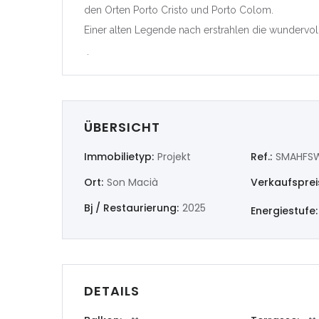
den Orten Porto Cristo und Porto Colom.
|-Castell
Einer alten Legende nach erstrahlen die wundervo
.
|-Valenci
Deutschl
Extremad
ÜBERSICHT
Immobilietyp:
Projekt
Ref.:
SMAHFS
|-Badajo
Ort:
Son Macià
Verkaufsprei
|-Cácere
Bj / Restaurierung:
2025
Energiestufe:
Frankreich
Galicia
DETAILS
|-A Coru