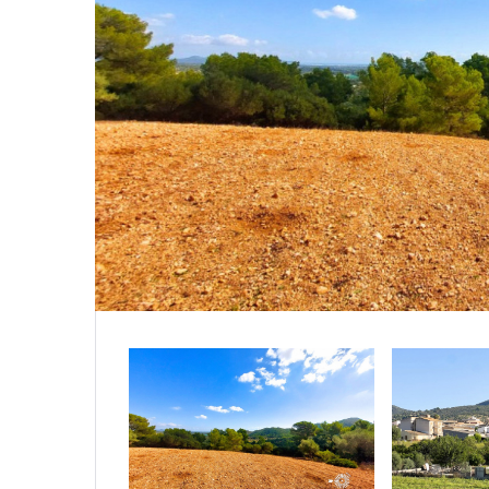
|-Salam
|-Segovi
|-Soria
|-Zamor
Castilla-
|-Albacet
|-Cuenc
|-Guadal
|-Toledo