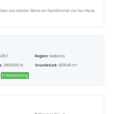
ón/Castelló
llsten und hellsten Sterne am Nachthimmel von Son Macia.
a/València
and
ura
W267
Region:
Mallorca
z
s:
2800000 €
Grundstück:
651648 m²
s
In Bearbeitung
ña