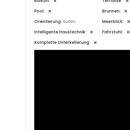
Balkon:
Terrasse:
|-Lugo
Pool:
Brunnen:
|-Ourens
Orientierung:
Süden
Meerblick:
|-Ponteve
Intelligente Haustechnik:
Fahrstuhl:
Komplette Unterkellerung:
Illes Balea
|-Formen
|-Ibiza
|-Mallorc
|-Alaro
|-Alcudi
|-Algaid