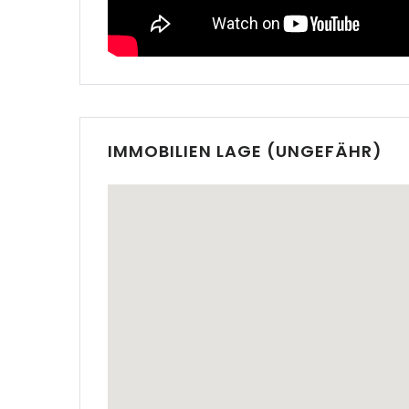
|-Altea
|-Andorra
|-Badia 
IMMOBILIEN LAGE (UNGEFÄHR)
|-Badia 
|-Bahia 
|-Bendin
|-Bonano
M.
|-Bunyo
|-Cala B