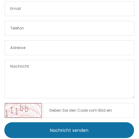
|-Port Adriano
|-Portixol
|-Porto Colom
|-Porto Cristo
|-Porto Petro
|-Puerto de Andratx
|-Puerto de Soller
|-Puigderrós
Nachricht senden
|-Puigpunyent