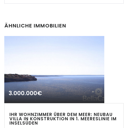
|-Calvia
|-Calvia - Sol de
ÄHNLICHE IMMOBILIEN
Mallorca
|-Camp de Mar
|-Campos
|-Can Pastilla
|-Cap des Moro
3.000.000€
|-Cap des Moro,
Mondrago Nationalpark
IHR WOHNZIMMER ÜBER DEM MEER: NEUBAU
|-Cas Catala
VILLA IN KONSTRUKTION IN 1. MEERESLINIE IM
Erinnern
Forgot Password?
INSELSÜDEN