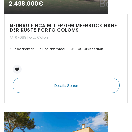
2.498.000€
|-Cuidad Jardin
Palma
|-El Toro, Port Adriano
NEUBAU FINCA MIT FREIEM MEERBLICK NAHE
DER KÜSTE PORTO COLOMS
|-Es Capdellà
07689 Porto Colom
4 Badezimmer
4 Schlafzimmer
39000 Grundstück
|-Es Carritxo
|-Es Carritxo / Cas
Concos
|-Es Llombards
Details Sehen
|-Es Llombards /
Santanyi
|-Es Trenc
|-Esporles