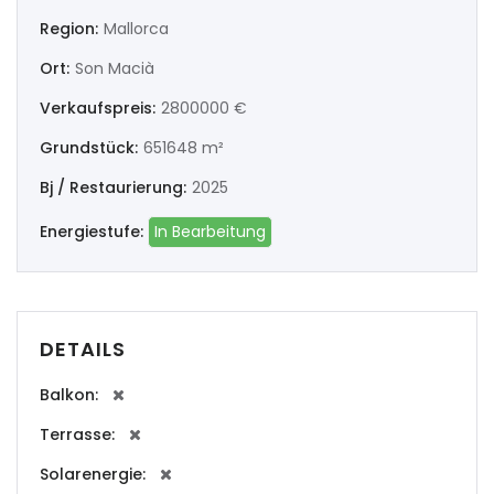
|-Ourense
Region:
Mallorca
Ort:
Son Macià
|-Pontevedra
Verkaufspreis:
2800000 €
Illes Balears
Grundstück:
651648 m²
|-Formentera
Bj / Restaurierung:
2025
|-Ibiza
Energiestufe:
In Bearbeitung
|-Mallorca
|-Alaro
DETAILS
|-Alcudia
Balkon:
Terrasse:
|-Algaida
Solarenergie:
|-Altea