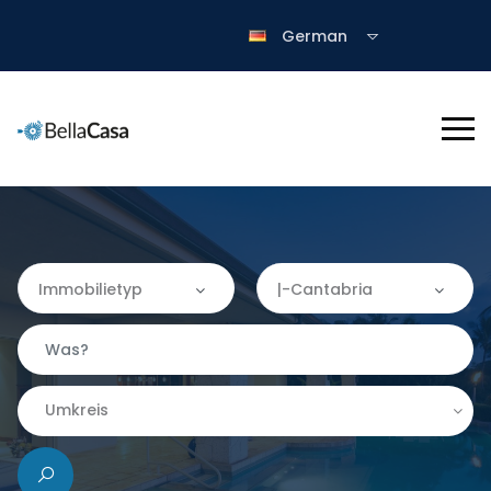
German
Immobilietyp
|-Cantabria
Immobilietyp
Wo
Apartment
Almería
Umkreis
Finca
|-Granada