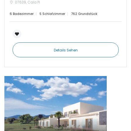
|-Cas Concos
07639, Cala Pi
Sign In
6 Badezimmer
5 Schlafzimmer
762 Grundstück
|-Cas Concos
|-Ciudad Jardin
|-Colonia de Sant
Jordi
Details Sehen
|-Colonia Sant Jordi
|-Costa d´en Blanes
|-Costa de Canyamel
|-Costa de la Calma
|-Costitx