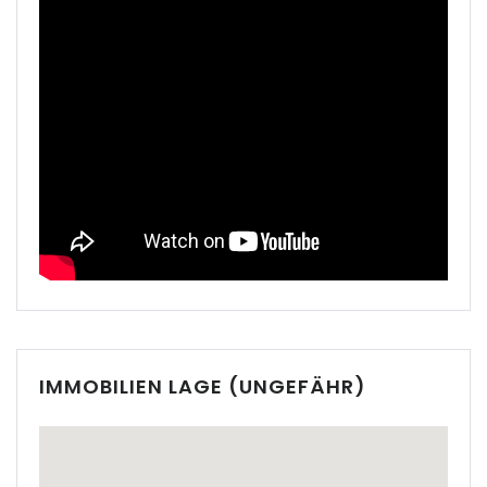
|-Cala Conta
|-Cala d Or
|-Cala d´Or
|-Cala Estellencs
|-Cala Figuera
|-Cala Llombards
|-Cala Mandia
|-Cala Millor
IMMOBILIEN LAGE (UNGEFÄHR)
|-Cala Mondrago
|-Cala Murada