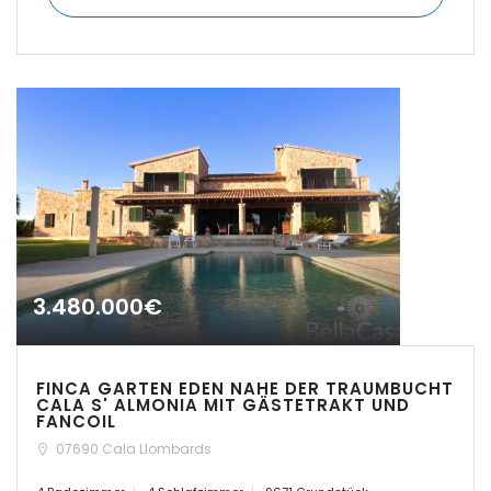
|-Insel Menorca
|-Kosgoda
|-Llubi
|-Llucmajor
|-Manacor
|-Marratxi
3.480.000€
|-Mellieha Bay
FINCA GARTEN EDEN NAHE DER TRAUMBUCHT
|-Montuiri
CALA S' ALMONIA MIT GÄSTETRAKT UND
FANCOIL
07690 Cala Llombards
|-Orient