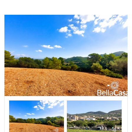
|-Segovia
|-Soria
|-Zamora
Castilla-La Mancha
|-Albacete
|-Cuenca
|-Guadalajara
|-Toledo
Cataluña