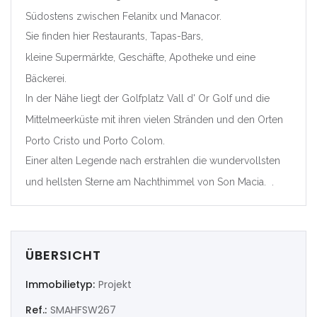
Südostens zwischen Felanitx und Manacor.
|-Valencia/València
Sie finden hier Restaurants, Tapas-Bars,
Deutschland
kleine Supermärkte, Geschäfte, Apotheke und eine
Bäckerei.
Extremadura
In der Nähe liegt der Golfplatz Vall d' Or Golf und die
Mittelmeerküste mit ihren vielen Stränden und den Orten
|-Badajoz
Porto Cristo und Porto Colom.
|-Cáceres
Einer alten Legende nach erstrahlen die wundervollsten
und hellsten Sterne am Nachthimmel von Son Macia. .
Frankreich
Galicia
ÜBERSICHT
|-A Coruña
Immobilietyp:
Projekt
|-Lugo
Ref.:
SMAHFSW267