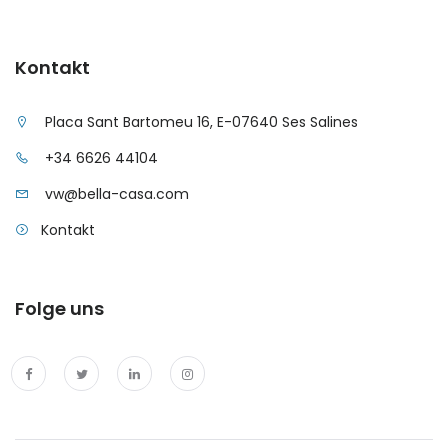
|-Santa Ponsa
Kontakt
|-Santanyi
Placa Sant Bartomeu 16, E-07640 Ses Salines
|-Santanyi / Cala
Mondrago
+34 6626 44104
vw@bella-casa.com
|-Santanyi / Ses
Salines
Kontakt
|-Selva
Folge uns
|-Ses Covetes
|-Ses Salines
|-Sineu