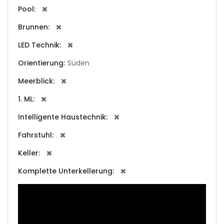
Pool:
|-Andorra la Vella
Brunnen:
LED Technik:
|-Badia Blava
Orientierung:
Süden
|-Badia Gran
Meerblick:
|-Bahia Blava
1. ML:
Intelligente Haustechnik:
|-Bendinat
Fahrstuhl:
|-Bonanova, Palma d.
Keller:
M.
Komplette Unterkellerung:
|-Bunyola
|-Cala Blava