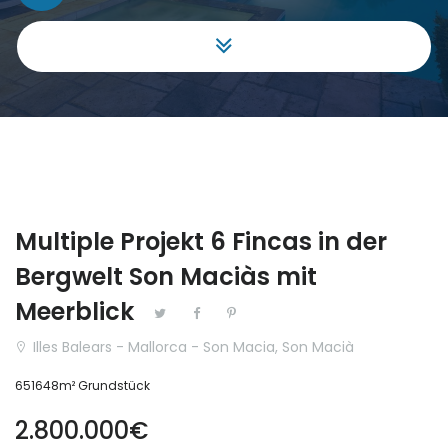
Gewerbe
|-Málaga
Grundstück
Aragón
Haus Villa
|-Huesca
Hotel
Cantabria
Investment
Castilla y León
Multiple Projekt 6 Fincas in der
Projekt
|-Ávila
Bergwelt Son Maciàs mit
Reihenhaus
|-Burgos
Meerblick
Illes Balears - Mallorca - Son Macia, Son Macià
Schloss
|-León
651648m² Grundstück
Stadthaus
|-Palencia
2.800.000€
|-Salamanca