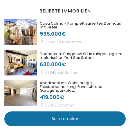
|-Puntiro
BELIEBTE IMMOBILIEN
|-Randa
Casa Calma - Komplett saniertes Dorfhaus
mit Seele
595.000€
|-S Alqueria Blanca
07690 Es Llombards
|-S`Aranjassa / Palma
Dorfhaus im Bungalow Stil in ruhiger Lage im
d. M.
malerischen Dorf Ses Salines
630.000€
|-S´Alqueria Blanca
07640 Ses Salines
Apartment mit Wohnlounge,
|-S´Horta
Fussbodenheizung, Fahrstuhl und
Garagenparkplatz
419.000€
|-S´Horta
07650 Santanyi
|-S´Illot
Seite drucken
|-Sa Calobra