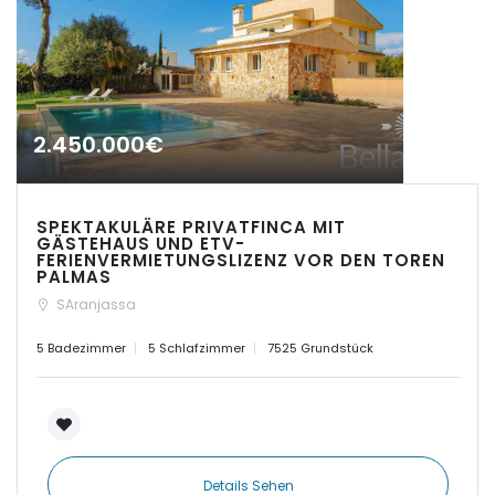
|-Establiments
|-Estanyol
2.450.000€
|-Estanyol - Sa Rapita
|-Felanitx
SPEKTAKULÄRE PRIVATFINCA MIT
GÄSTEHAUS UND ETV-
FERIENVERMIETUNGSLIZENZ VOR DEN TOREN
|-Font de Sa Cala
PALMAS
SAranjassa
|-Formentera
5 Badezimmer
5 Schlafzimmer
7525 Grundstück
|-IBIZA Talamanca
|-Illetas
|-Inca
Details Sehen