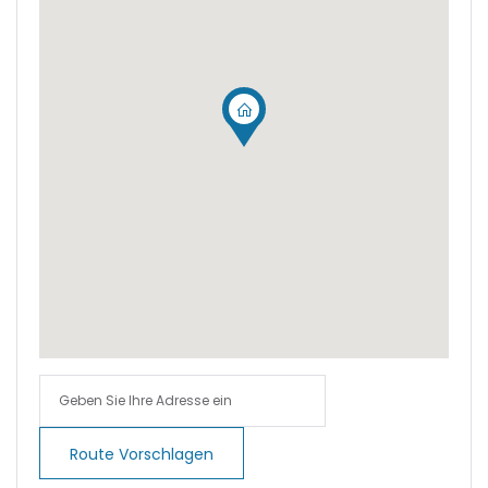
|-Cala Pi
|-Cala Ratjada
|-Cala Romantica
|-Cala San Vicent,
Pollenca
|-Cala San Vicente
|-Cala Santanyi
|-Calas de Mallorca
|-Calonge
Route Vorschlagen
|-Calonge / Cala d´Or