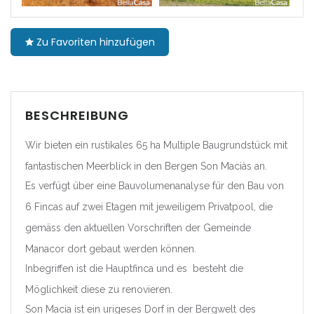
|-Barcelona
Zu Favoriten hinzufügen
|-Girona
|-Lleida
BESCHREIBUNG
|-Tarragona
Wir bieten ein rustikales 65 ha Multiple Baugrundstück mit
Comunidad Foral de
fantastischen Meerblick in den Bergen Son Maciàs an.
Navarra
Es verfügt über eine Bauvolumenanalyse für den Bau von
|-Navarra
6 Fincas auf zwei Etagen mit jeweiligem Privatpool, die
gemäss den aktuellen Vorschriften der Gemeinde
Comunitat Valenciana
Manacor dort gebaut werden können.
|-Alicante/Alacant
Inbegriffen ist die Hauptfinca und es besteht die
Möglichkeit diese zu renovieren.
|-Castellón/Castelló
Son Macia ist ein urigeses Dorf in der Bergwelt des