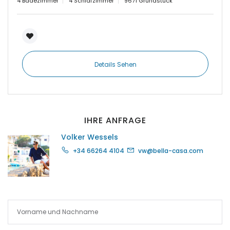
4 Badezimmer
4 Schlafzimmer
9671 Grundstück
|-Paguera
|-Palma
|-Palma d. M.
Details Sehen
|-Palma de Mallorca
|-Petra
IHRE ANFRAGE
|-Pina
Volker Wessels
+34 66264 4104
vw@bella-casa.com
|-Playa de Palma
|-Pollenca
|-Porreres
|-Porreres / Felanitx