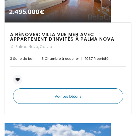
|-Cuidad Jardin
Palma
2.495.000€
|-El Toro, Port Adriano
A RÉNOVER: VILLA VUE MER AVEC
|-Es Capdellà
APPARTEMENT D'INVITÉS À PALMA NOVA
Palma Nova, Calvia
|-Es Carritxo
3 Salle de bain
5 Chambre à coucher
1037 Propriété
|-Es Carritxo / Cas
Concos
|-Es Llombards
Voir Les Détails
|-Es Llombards /
Santanyi
|-Es Trenc
|-Esporles