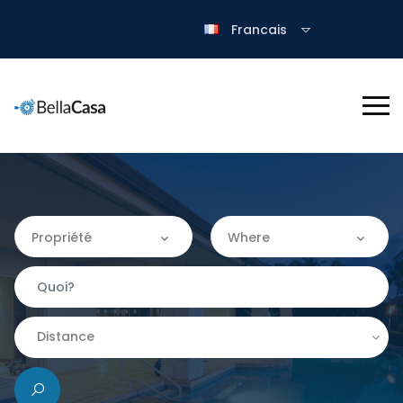
Francais
Propriété
Where
Propriété
Where
Appartement
Almería
Distance
Château
|-Granada