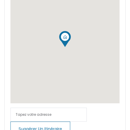
|-Cala Pi
|-Cala Ratjada
|-Cala Romantica
|-Cala San Vicent,
Pollenca
|-Cala San Vicente
|-Cala Santanyi
|-Calas de Mallorca
|-Calonge
|-Calonge / Cala d´Or
Suggérer Un Itinéraire