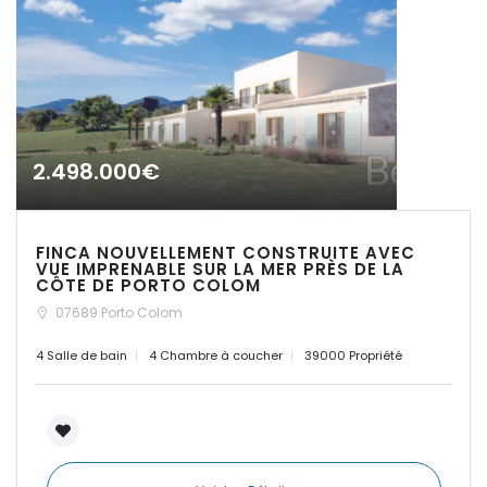
|-Establiments
|-Estanyol
|-Estanyol - Sa Rapita
2.498.000€
|-Felanitx
FINCA NOUVELLEMENT CONSTRUITE AVEC
|-Font de Sa Cala
VUE IMPRENABLE SUR LA MER PRÈS DE LA
CÔTE DE PORTO COLOM
|-Formentera
07689 Porto Colom
4 Salle de bain
4 Chambre à coucher
39000 Propriété
|-IBIZA Talamanca
|-Illetas
|-Inca