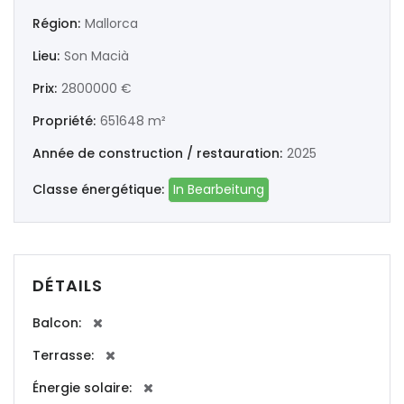
|-Ourense
Région:
Mallorca
Lieu:
Son Macià
|-Pontevedra
Prix:
2800000 €
Illes Balears
Propriété:
651648 m²
|-Formentera
Année de construction / restauration:
2025
|-Ibiza
Classe énergétique:
In Bearbeitung
|-Mallorca
|-Alaro
DÉTAILS
|-Alcudia
Balcon:
Terrasse:
|-Algaida
Énergie solaire:
|-Altea