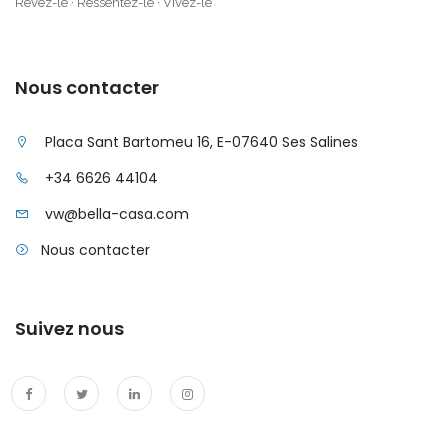
Rêvez-le · Ressentez-le · Vivez-le
|-Santa Ponsa
Nous contacter
|-Santanyi
|-Santanyi / Cala
Placa Sant Bartomeu 16, E-07640 Ses Salines
Mondrago
+34 6626 44104
|-Santanyi / Ses
vw@bella-casa.com
Salines
Nous contacter
|-Selva
|-Ses Covetes
Suivez nous
|-Ses Salines
|-Sineu