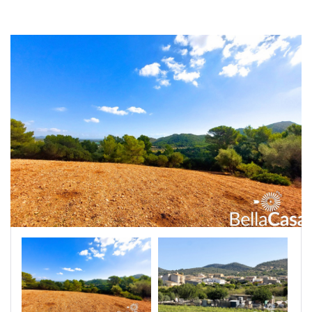
|-Segovia
|-Soria
|-Zamora
Castilla-La Mancha
|-Albacete
|-Cuenca
|-Guadalajara
|-Toledo
Cataluña