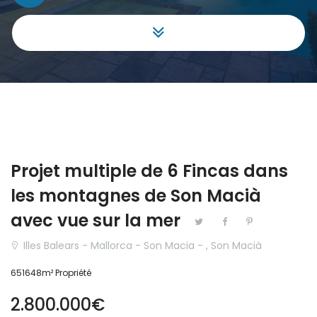
Commerciale
|-Málaga
Finca
Aragón
Hôtel
|-Huesca
Investissement
Cantabria
Maison de ville
Castilla y León
Projet multiple de 6 Fincas dans
Maison mitoyenne
|-Ávila
les montagnes de Son Macià
Maison Villa
|-Burgos
avec vue sur la mer
Illes Balears - Mallorca - Son Macia - , Son Macià
Projet
|-León
651648m² Propriété
Terrain
|-Palencia
2.800.000€
|-Salamanca