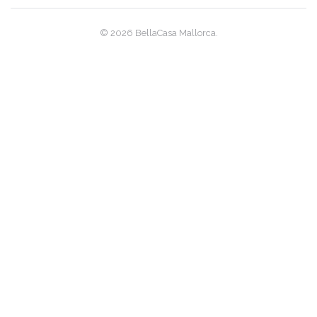
|-Son Macia
© 2026 BellaCasa Mallorca.
|-Son Serra de Marina
|-Son Veri Nou / Palma
|-Son Vida
|-Valldemosa
|-Vallgonera
|-Vallgornera / Cala Pi
|-Villajoyosa
|-Wulkow
|-Menorca