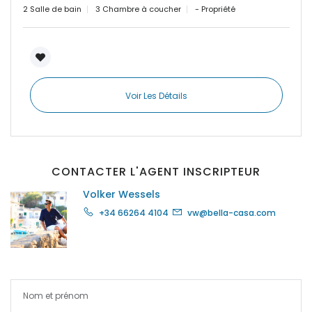
2 Salle de bain
3 Chambre à coucher
- Propriété
|-Paguera
|-Palma
|-Palma d. M.
Voir Les Détails
|-Palma de Mallorca
|-Petra
CONTACTER L'AGENT INSCRIPTEUR
|-Pina
Volker Wessels
|-Playa de Palma
+34 66264 4104
vw@bella-casa.com
|-Pollenca
|-Porreres
|-Porreres / Felanitx