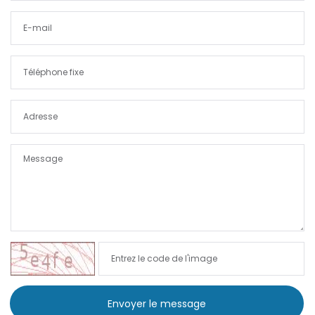
|-Port Adriano
|-Portixol
|-Porto Colom
|-Porto Cristo
|-Porto Petro
|-Puerto de Andratx
|-Puerto de Soller
|-Puigderrós
Envoyer le message
|-Puigpunyent