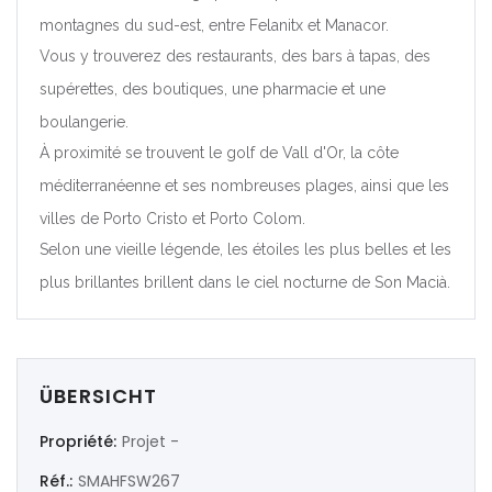
montagnes du sud-est, entre Felanitx et Manacor.
|-Valencia/València
Vous y trouverez des restaurants, des bars à tapas, des
Deutschland
supérettes, des boutiques, une pharmacie et une
boulangerie.
Extremadura
À proximité se trouvent le golf de Vall d'Or, la côte
méditerranéenne et ses nombreuses plages, ainsi que les
|-Badajoz
villes de Porto Cristo et Porto Colom.
|-Cáceres
Selon une vieille légende, les étoiles les plus belles et les
plus brillantes brillent dans le ciel nocturne de Son Macià.
Frankreich
Galicia
ÜBERSICHT
|-A Coruña
Propriété:
Projet -
|-Lugo
Réf.:
SMAHFSW267