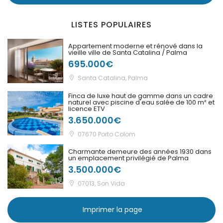
|-Puntiro
LISTES POPULAIRES
|-Randa
Appartement moderne et rénové dans la
vieille ville de Santa Catalina / Palma
695.000€
|-S Alqueria Blanca
Santa Catalina, Palma
|-S`Aranjassa / Palma
Finca de luxe haut de gamme dans un cadre
d. M.
naturel avec piscine d'eau salée de 100 m² et
licence ETV
3.650.000€
|-S´Alqueria Blanca
07670 Porto Colom
|-S´Horta
Charmante demeure des années 1930 dans
un emplacement privilégié de Palma
3.500.000€
|-S´Horta
07013, Son Vida
|-S´Illot
Imprimer la page
|-Sa Calobra