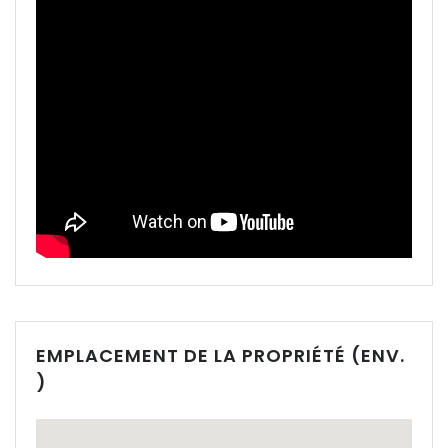
|-Cala Conta
|-Cala d Or
|-Cala d´Or
|-Cala Estellencs
|-Cala Figuera
|-Cala Llombards
|-Cala Mandia
|-Cala Millor
EMPLACEMENT DE LA PROPRIÉTÉ (ENV.
)
|-Cala Mondrago
|-Cala Murada