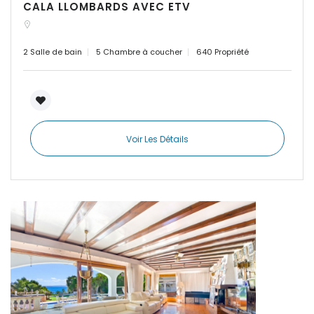
|-Cas Concos
CALA LLOMBARDS AVEC ETV
|-Cas Concos
2 Salle de bain
5 Chambre à coucher
640 Propriété
|-Ciudad Jardin
Souviens-toi de moi
Forgot Password?
|-Colonia de Sant
Jordi
Voir Les Détails
Sign In
|-Colonia Sant Jordi
|-Costa d´en Blanes
|-Costa de Canyamel
|-Costa de la Calma
|-Costitx