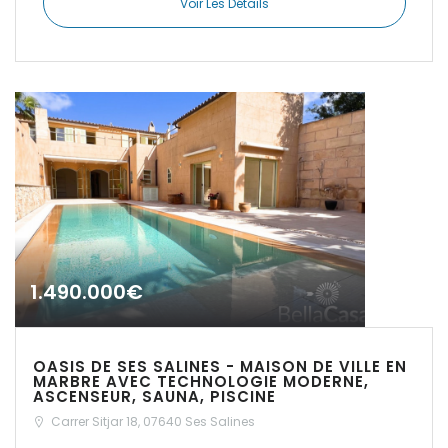
Voir Les Détails
|-Insel Menorca
|-Kosgoda
|-Llubi
|-Llucmajor
|-Manacor
|-Marratxi
1.490.000€
|-Mellieha Bay
OASIS DE SES SALINES - MAISON DE VILLE EN
|-Montuiri
MARBRE AVEC TECHNOLOGIE MODERNE,
ASCENSEUR, SAUNA, PISCINE
|-Orient
Carrer Sitjar 18, 07640 Ses Salines