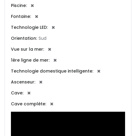
Piscine:
|-Andorra la Vella
Fontaine:
Technologie LED:
|-Badia Blava
Orientation:
Sud
|-Badia Gran
Vue sur la mer:
|-Bahia Blava
1ère ligne de mer:
Technologie domestique intelligente:
|-Bendinat
Ascenseur:
|-Bonanova, Palma d.
Cave:
M.
Cave complète:
|-Bunyola
|-Cala Blava