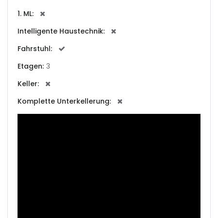
|-Cala Conta
1. ML:
|-Cala d Or
Intelligente Haustechnik:
|-Cala d´Or
Fahrstuhl:
Etagen:
3
|-Cala Estellencs
Keller:
|-Cala Figuera
Komplette Unterkellerung:
|-Cala Llombards
|-Cala Mandia
|-Cala Millor
|-Cala Mondrago
|-Cala Murada