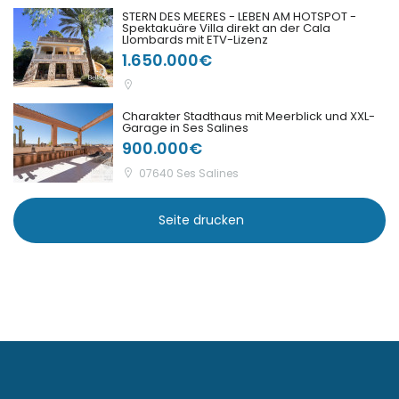
STERN DES MEERES - LEBEN AM HOTSPOT -
Spektakuäre Villa direkt an der Cala
|-Sa Coma
Llombards mit ETV-Lizenz
1.650.000€
|-Sa Rapita
|-Sa Vinyola, Sa Rapita
Charakter Stadthaus mit Meerblick und XXL-
Garage in Ses Salines
900.000€
|-San Miguel de
07640 Ses Salines
Salinas
|-Sant Antoni de
Seite drucken
Portmany
|-Sant Antoni,
Barcelona
|-Santa Margalida
|-Santa Maria del
Cami