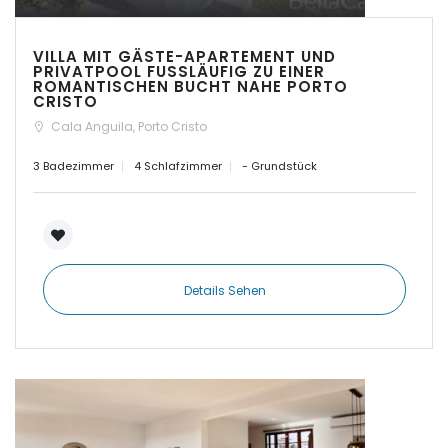
|-Insel Menorca
VILLA MIT GÄSTE-APARTEMENT UND
PRIVATPOOL FUSSLÄUFIG ZU EINER
|-Kosgoda
ROMANTISCHEN BUCHT NAHE PORTO
CRISTO
Cala Anguila, Porto Cristo
|-Llubi
3 Badezimmer
4 Schlafzimmer
- Grundstück
|-Llucmajor
|-Manacor
|-Marratxi
Details Sehen
|-Mellieha Bay
|-Montuiri
|-Orient