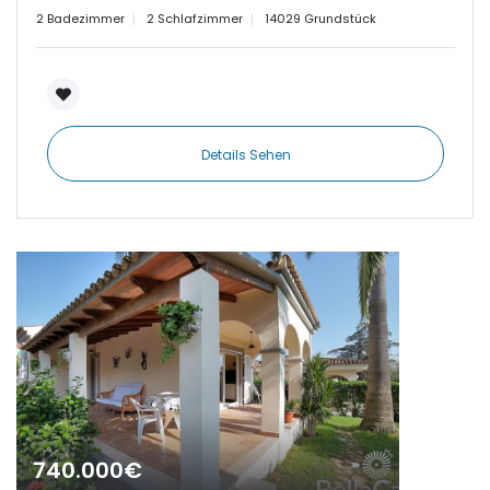
2 Badezimmer
2 Schlafzimmer
14029 Grundstück
|-Establiments
|-Estanyol
Details Sehen
|-Estanyol - Sa Rapita
|-Felanitx
|-Font de Sa Cala
|-Formentera
|-IBIZA Talamanca
|-Illetas
740.000€
|-Inca