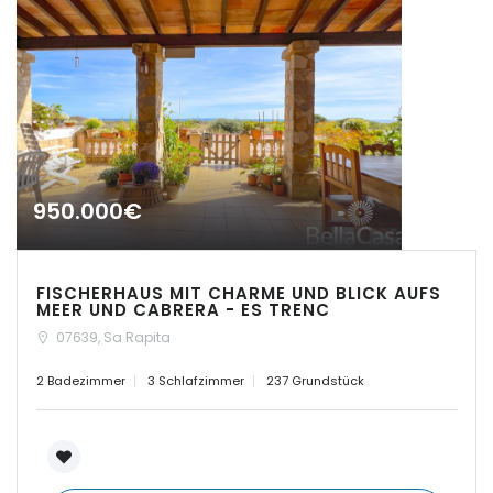
|-Cas Concos
|-Cas Concos
|-Ciudad Jardin
Erinnern
Forgot Password?
|-Colonia de Sant
Sign In
Jordi
950.000€
|-Colonia Sant Jordi
FISCHERHAUS MIT CHARME UND BLICK AUFS
|-Costa d´en Blanes
MEER UND CABRERA - ES TRENC
07639, Sa Rapita
|-Costa de Canyamel
2 Badezimmer
3 Schlafzimmer
237 Grundstück
|-Costa de la Calma
|-Costitx