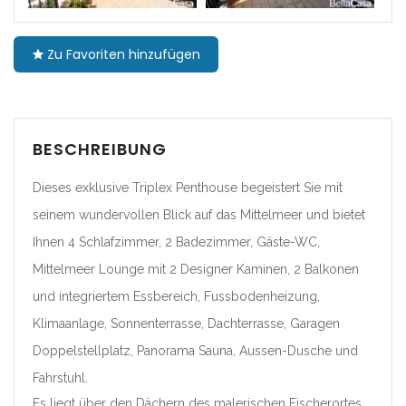
|-Barcelona
Zu Favoriten hinzufügen
|-Girona
|-Lleida
BESCHREIBUNG
|-Tarragona
Dieses exklusive Triplex Penthouse begeistert Sie mit
Comunidad Foral de
seinem wundervollen Blick auf das Mittelmeer und bietet
Navarra
Ihnen 4 Schlafzimmer, 2 Badezimmer, Gäste-WC,
|-Navarra
Mittelmeer Lounge mit 2 Designer Kaminen, 2 Balkonen
und integriertem Essbereich, Fussbodenheizung,
Comunitat Valenciana
Klimaanlage, Sonnenterrasse, Dachterrasse, Garagen
|-Alicante/Alacant
Doppelstellplatz, Panorama Sauna, Aussen-Dusche und
Fahrstuhl.
|-Castellón/Castelló
Es liegt über den Dächern des malerischen Fischerortes