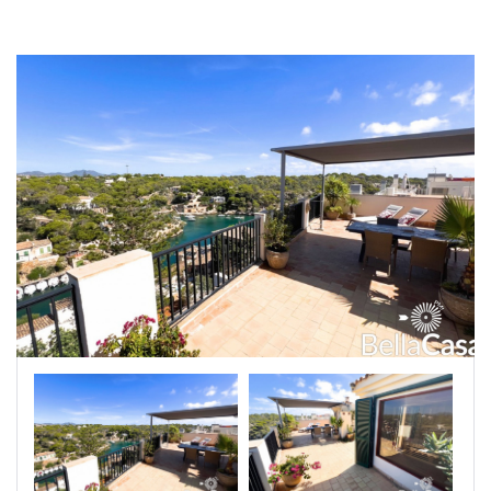
|-Segovia
|-Soria
|-Zamora
Castilla-La Mancha
|-Albacete
|-Cuenca
|-Guadalajara
|-Toledo
Cataluña