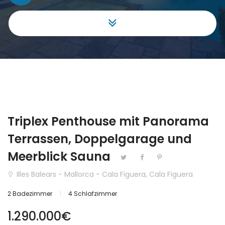
Gewerbe
|-Málaga
Grundstück
Aragón
Haus Villa
|-Huesca
Hotel
Cantabria
Investment
Castilla y León
Triplex Penthouse mit Panorama
Projekt
|-Ávila
Terrassen, Doppelgarage und
Reihenhaus
|-Burgos
Meerblick Sauna
Illes Balears - Mallorca - Cala Figuera, Cala Figuera
Schloss
|-León
2 Badezimmer
4 Schlafzimmer
Stadthaus
|-Palencia
1.290.000€
|-Salamanca