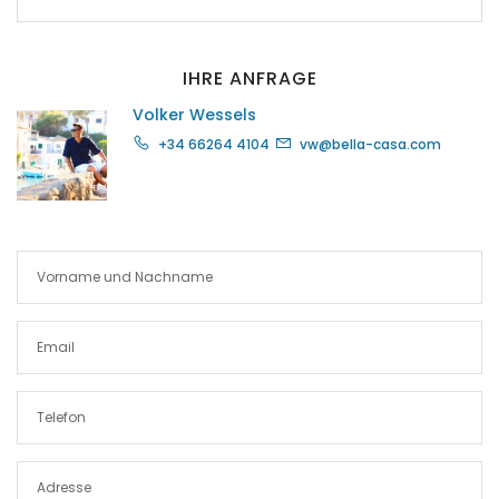
|-Port Adriano
IHRE ANFRAGE
|-Portixol
Volker Wessels
+34 66264 4104
vw@bella-casa.com
|-Porto Colom
|-Porto Cristo
|-Porto Petro
|-Puerto de Andratx
|-Puerto de Soller
|-Puigderrós
|-Puigpunyent