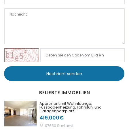
|-Puntiro
|-Randa
|-S Alqueria Blanca
|-S`Aranjassa / Palma
d. M.
|-S´Alqueria Blanca
Nachricht senden
|-S´Horta
BELIEBTE IMMOBILIEN
|-S´Horta
Apartment mit Wohnlounge,
Fussbodenheizung, Fahrstuhl und
Garagenparkplatz
|-S´Illot
419.000€
|-Sa Calobra
07650 Santanyi