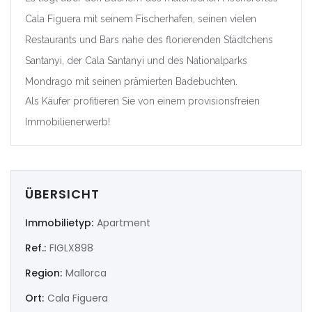
Cala Figuera mit seinem Fischerhafen, seinen vielen
|-Valencia/València
Restaurants und Bars nahe des florierenden Städtchens
Deutschland
Santanyi, der Cala Santanyi und des Nationalparks
Mondrago mit seinen prämierten Badebuchten.
Extremadura
Als Käufer profitieren Sie von einem provisionsfreien
|-Badajoz
Immobilienerwerb!
|-Cáceres
Frankreich
ÜBERSICHT
Immobilietyp:
Apartment
Galicia
Ref.:
FIGLX898
|-A Coruña
Region:
Mallorca
|-Lugo
Ort:
Cala Figuera