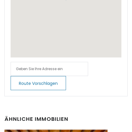
|-Calvia
|-Calvia - Sol de
Mallorca
|-Camp de Mar
|-Campos
|-Can Pastilla
Route Vorschlagen
|-Cap des Moro
|-Cap des Moro,
Mondrago Nationalpark
ÄHNLICHE IMMOBILIEN
|-Cas Catala