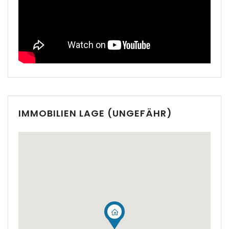
|-Cala Pi
|-Cala Ratjada
|-Cala Romantica
|-Cala San Vicent,
Pollenca
IMMOBILIEN LAGE (UNGEFÄHR)
|-Cala San Vicente
|-Cala Santanyi
|-Calas de Mallorca
|-Calonge
|-Calonge / Cala d´Or