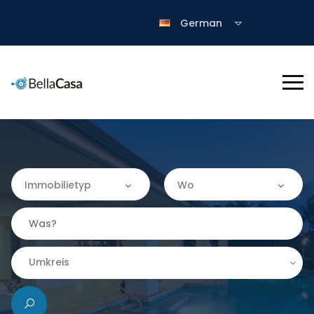
German
Immobilietyp
Wo
Immobilietyp
Wo
Apartment
Almería
Umkreis
Finca
|-Granada