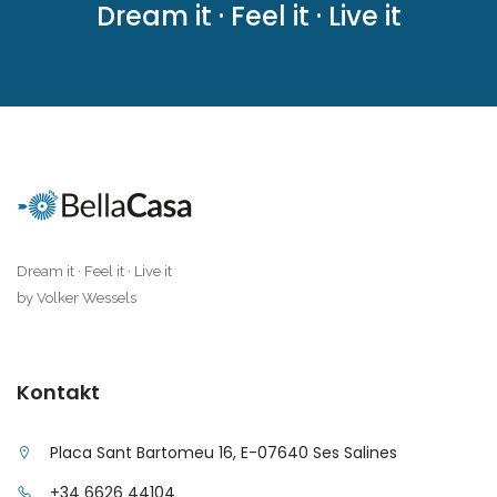
Dream it · Feel it · Live it
|-Santa Ponsa
|-Santanyi
|-Santanyi / Cala
Mondrago
|-Santanyi / Ses
Salines
Dream it · Feel it · Live it
|-Selva
by Volker Wessels
|-Ses Covetes
Kontakt
|-Ses Salines
Placa Sant Bartomeu 16, E-07640 Ses Salines
|-Sineu
+34 6626 44104