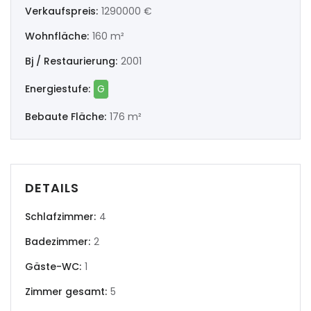
Verkaufspreis:
1290000 €
|-Ourense
Wohnfläche:
160 m²
|-Pontevedra
Bj / Restaurierung:
2001
Illes Balears
Energiestufe:
G
|-Formentera
Bebaute Fläche:
176 m²
|-Ibiza
|-Mallorca
DETAILS
|-Alaro
Schlafzimmer:
4
Badezimmer:
2
|-Alcudia
Gäste-WC:
1
|-Algaida
Zimmer gesamt:
5
|-Altea