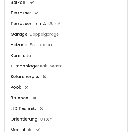
Balkon:
Terrasse:
|-Andorra la Vella
Terrassen in m2:
120 m²
|-Badia Blava
Garage:
Doppelgarage
|-Badia Gran
Heizung:
Fussboden
Kamin:
Ja
|-Bahia Blava
Klimaanlage:
Kalt-Warm
|-Bendinat
Solarenergie:
|-Bonanova, Palma d.
Pool:
M.
Brunnen:
|-Bunyola
LED Technik:
|-Cala Blava
Orientierung:
Osten
Meerblick: