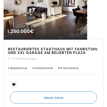
|-Paguera
|-Palma
|-Palma d. M.
1.250.000€
|-Palma de Mallorca
RESTAURIERTES STADTHAUS MIT FAHRSTUHL
|-Petra
UND XXL GARAGE AM BELIEBTEN PLAZA
07620 Llucmajor
|-Pina
2 Badezimmer
3 Schlafzimmer
153 Grundstück
|-Playa de Palma
|-Pollenca
|-Porreres
Details Sehen
|-Porreres / Felanitx