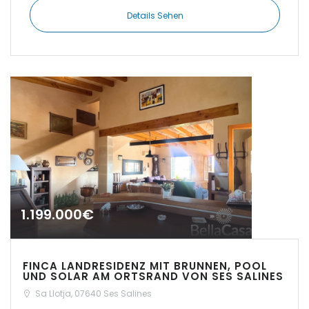
|-Cuidad Jardin
Details Sehen
Palma
|-El Toro, Port Adriano
|-Es Capdellà
|-Es Carritxo
|-Es Carritxo / Cas
Concos
|-Es Llombards
1.199.000€
|-Es Llombards /
Santanyi
FINCA LANDRESIDENZ MIT BRUNNEN, POOL
UND SOLAR AM ORTSRAND VON SES SALINES
|-Es Trenc
Sa Llotja, 07640 Ses Salines
|-Esporles