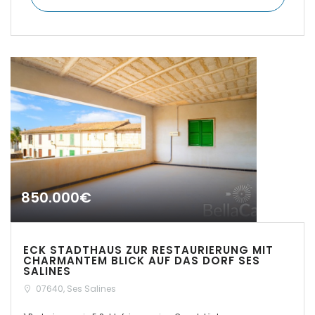
|-Estanyol - Sa Rapita
|-Felanitx
|-Font de Sa Cala
|-Formentera
|-IBIZA Talamanca
850.000€
|-Illetas
|-Inca
ECK STADTHAUS ZUR RESTAURIERUNG MIT
CHARMANTEM BLICK AUF DAS DORF SES
|-Insel Menorca
SALINES
07640, Ses Salines
|-Kosgoda