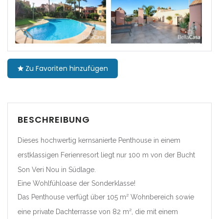
Cataluña
|-Barcelona
|-Girona
Zu Favoriten hinzufügen
|-Lleida
|-Tarragona
BESCHREIBUNG
Comunidad Foral de Navarra
Dieses hochwertig kernsanierte Penthouse in einem
erstklassigen Ferienresort liegt nur 100 m von der Bucht
|-Navarra
Son Veri Nou in Südlage.
Comunitat Valenciana
Eine Wohlfühloase der Sonderklasse!
Das Penthouse verfügt über 105 m² Wohnbereich sowie
|-Alicante/Alacant
eine private Dachterrasse von 82 m², die mit einem