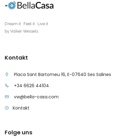
|-Selva
Dream it · Feel it · Live it
|-Ses Covetes
by Volker Wessels
|-Ses Salines
|-Sineu
Kontakt
|-Son Macia
Placa Sant Bartomeu 16, E-07640 Ses Salines
+34 6626 44104
|-Son Serra de Marina
vw@bella-casa.com
|-Son Veri Nou / Palma
Kontakt
|-Son Vida
|-Valldemosa
Folge uns