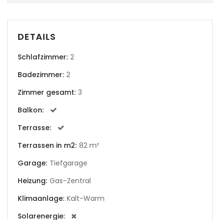
|-Altea
DETAILS
|-Andorra la Vella
Schlafzimmer:
2
|-Badia Blava
Badezimmer:
2
|-Badia Gran
Zimmer gesamt:
3
Balkon:
|-Bahia Blava
Terrasse:
|-Bendinat
Terrassen in m2:
82 m²
|-Bonanova, Palma d. M.
Garage:
Tiefgarage
Heizung:
Gas-Zentral
|-Bunyola
Klimaanlage:
Kalt-Warm
|-Cala Blava
Solarenergie: