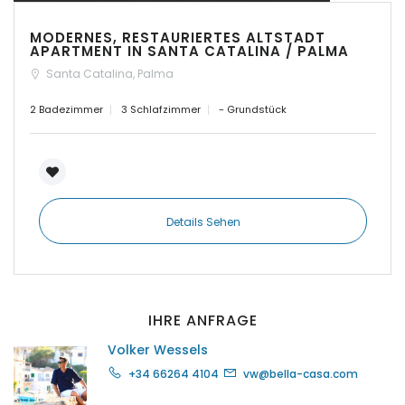
|-Palma d. M.
MODERNES, RESTAURIERTES ALTSTADT
|-Palma de Mallorca
APARTMENT IN SANTA CATALINA / PALMA
Santa Catalina, Palma
|-Petra
2 Badezimmer
3 Schlafzimmer
- Grundstück
|-Pina
|-Playa de Palma
|-Pollenca
Details Sehen
|-Porreres
|-Porreres / Felanitx
IHRE ANFRAGE
Volker Wessels
|-Port Adriano
+34 66264 4104
vw@bella-casa.com
|-Portixol