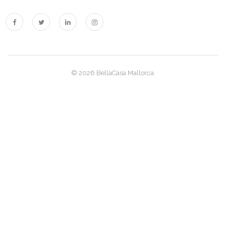
|-Vallgonera
|-Vallgornera / Cala Pi
|-Villajoyosa
© 2026 BellaCasa Mallorca.
|-Wulkow
|-Menorca
Malta
Melilla
País Vasco
Región de Murcia