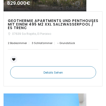
829.000€
|-Cas Concos
|-Ciudad Jardin
GEOTHERMIE APARTMENTS UND PENTHOUSES
MIT EINEM 495 M2 XXL SALZWASSERPOOL /
ES TRENC
|-Colonia de Sant Jordi
07639 Sa Rapita, El Paraiso
|-Colonia Sant Jordi
2 Badezimmer
3 Schlafzimmer
- Grundstück
Erinnern
Forgot Password?
|-Costa d´en Blanes
Sign In
|-Costa de Canyamel
Details Sehen
|-Costa de la Calma
|-Costitx
|-Cuidad Jardin Palma