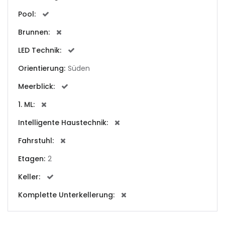
|-Cala Conta
Pool:
Brunnen:
|-Cala d Or
LED Technik:
|-Cala d´Or
Orientierung:
Süden
|-Cala Estellencs
Meerblick:
1. ML:
|-Cala Figuera
Intelligente Haustechnik:
|-Cala Llombards
Fahrstuhl:
|-Cala Mandia
Etagen:
2
Keller:
|-Cala Millor
Komplette Unterkellerung:
|-Cala Mondrago