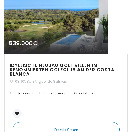
|-El Toro, Port Adriano
|-Es Capdellà
|-Es Carritxo
539.000€
|-Es Carritxo / Cas Concos
|-Es Llombards
IDYLLISCHE NEUBAU GOLF VILLEN IM
RENOMMIERTEN GOLFCLUB AN DER COSTA
|-Es Llombards / Santanyi
BLANCA
03193, San Miguel de Salinas
|-Es Trenc
2 Badezimmer
3 Schlafzimmer
- Grundstück
|-Esporles
|-Establiments
|-Estanyol
Details Sehen