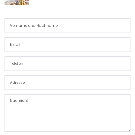
|-Porto Colom
|-Porto Cristo
|-Porto Petro
|-Puerto de Andratx
|-Puerto de Soller
|-Puigderrós
|-Puigpunyent
|-Puntiro
|-Randa