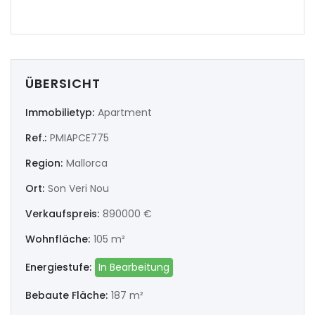
|-Lugo
|-Ourense
|-Pontevedra
ÜBERSICHT
Illes Balears
Immobilietyp:
Apartment
Ref.:
PMIAPCE775
|-Formentera
Region:
Mallorca
|-Ibiza
Ort:
Son Veri Nou
|-Mallorca
Verkaufspreis:
890000 €
Wohnfläche:
105 m²
|-Alaro
Energiestufe:
In Bearbeitung
|-Alcudia
Bebaute Fläche:
187 m²
|-Algaida