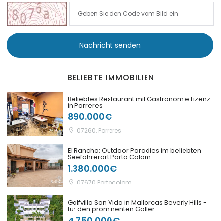
|-S Alqueria Blanca
|-S`Aranjassa / Palma d. M.
Nachricht senden
|-S´Alqueria Blanca
BELIEBTE IMMOBILIEN
|-S´Horta
Beliebtes Restaurant mit Gastronomie Lizenz
in Porreres
|-S´Horta
890.000€
|-S´Illot
07260, Porreres
El Rancho: Outdoor Paradies im beliebten
|-Sa Calobra
Seefahrerort Porto Colom
1.380.000€
|-Sa Coma
07670 Portocolom
|-Sa Rapita
Golfvilla Son Vida in Mallorcas Beverly Hills -
für den prominenten Golfer
4.750.000€