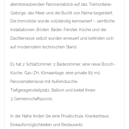
atemberaubenden Panoramablick auf das Tramuntana-
|-Castellón/Castelló
Gebirge, das Meer und die Bucht von Palma begeistert.
|-Valencia/València
Die Immobilie wurde vollständig kernsaniert – sämtliche
Installationen, Böden, Bäder, Fenster, Küche und die
Deutschland
Dachterrasse selbst wurden erneuert und befinden sich
auf modernstem technischen Stand.
Extremadura
|-Badajoz
Es hat 2 Schlafzimmer, 2 Badezimmer, eine neue Bosch-
Küche, Gas-ZH, Klimaanlage, eine private 82 m2
|-Cáceres
Panoramaterrasse mit Außendusche,
Frankreich
Tiefgaragenstellplatz, Balkon und bietet Ihnen
3 Gemeinschaftspools.
Galicia
In der Nähe finden Sie eine Privatschule, Krankenhaus,
|-A Coruña
Einkaufsmöglichkeiten und Restaurants.