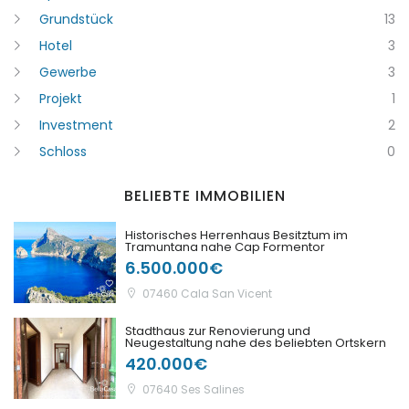
Grundstück
13
Hotel
3
Gewerbe
3
Projekt
1
Investment
2
Schloss
0
Erinnern
Forgot Password?
BELIEBTE IMMOBILIEN
Sign In
Historisches Herrenhaus Besitztum im
Tramuntana nahe Cap Formentor
6.500.000€
07460 Cala San Vicent
Stadthaus zur Renovierung und
Neugestaltung nahe des beliebten Ortskern
420.000€
07640 Ses Salines