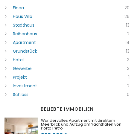
Finca
20
Haus Villa
26
Stadthaus
13
Reihenhaus
2
Apartment
14
Grundstück
13
Hotel
3
Gewerbe
3
Erinnern
Forgot Password?
Projekt
1
Investment
2
Sign In
Schloss
0
BELIEBTE IMMOBILIEN
Wundervolles Apartment mit direktem
Meerblick und Aufzug am Yachthafen von
Porto Petro