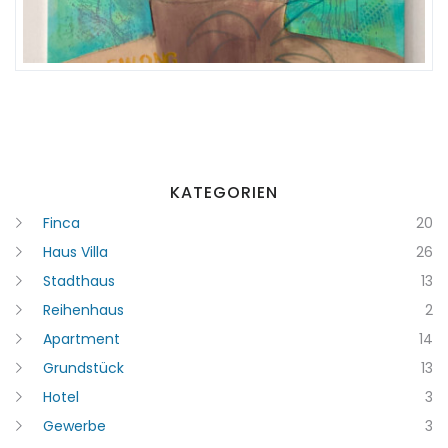
Erinnern
Forgot Password?
Sign In
KATEGORIEN
Finca
20
Haus Villa
26
Stadthaus
13
Reihenhaus
2
Apartment
14
Grundstück
13
Hotel
3
Gewerbe
3