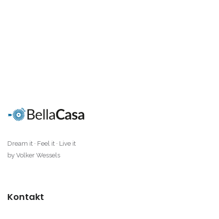
Dream it · Feel it · Live it
by Volker Wessels
Kontakt