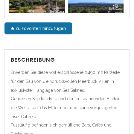
|-Barcelona
|-Girona
Zu Favoriten hinzufügen
|-Lleida
|-Tarragona
BESCHREIBUNG
Comunidad Foral de
Navarra
Erwerben Sie diese voll erschlossene 2.490 m2 Parzelle
für den Bau von 4 eindrucksvollen Meerblick Villen in
|-Navarra
exklusivster Hanglage von Ses Salines.
Geniessen Sie die Idylle und den entspannenden Blick in
Comunitat Valenciana
die Weite - auf das Mittelmeer und seine vorgelagerten
|-Alicante/Alacant
Insel Cabrera.
Fussläufig befinden sich gemütliche Bars, Cafés und
|-Castellón/Castelló