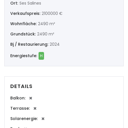
Ort:
Ses Salines
|-Ourense
Verkaufspreis:
2100000 €
|-Pontevedra
Wohnfläche:
2490 m²
Illes Balears
Grundstück:
2490 m²
Bj / Restaurierung:
2024
|-Formentera
Energiestufe:
H
|-Ibiza
|-Mallorca
DETAILS
|-Alaro
Balkon:
|-Alcudia
Terrasse:
|-Algaida
Solarenergie:
|-Altea