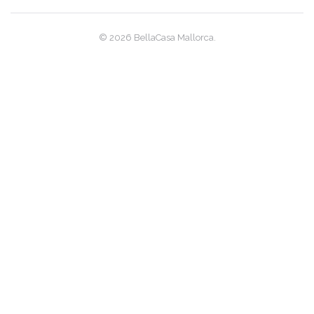
|-Santa Ponsa
© 2026 BellaCasa Mallorca.
|-Santanyi
|-Santanyi / Cala
Mondrago
|-Santanyi / Ses
Salines
|-Selva
|-Ses Covetes
|-Ses Salines
|-Sineu