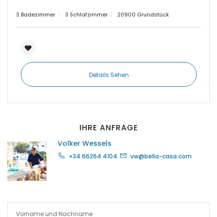
3 Badezimmer
3 Schlafzimmer
20900 Grundstück
|-Insel Menorca
|-Kosgoda
|-Llubi
Details Sehen
|-Llucmajor
|-Manacor
IHRE ANFRAGE
|-Marratxi
Volker Wessels
|-Mellieha Bay
+34 66264 4104
vw@bella-casa.com
|-Montuiri
|-Orient