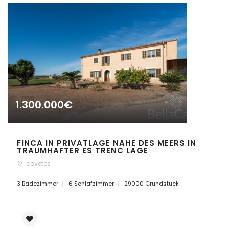
|-Cuidad Jardin
Palma
|-El Toro, Port Adriano
|-Es Capdellà
|-Es Carritxo
1.300.000€
|-Es Carritxo / Cas
Concos
FINCA IN PRIVATLAGE NAHE DES MEERS IN
|-Es Llombards
TRAUMHAFTER ES TRENC LAGE
covetes
|-Es Llombards /
Santanyi
3 Badezimmer
6 Schlafzimmer
29000 Grundstück
|-Es Trenc
|-Esporles