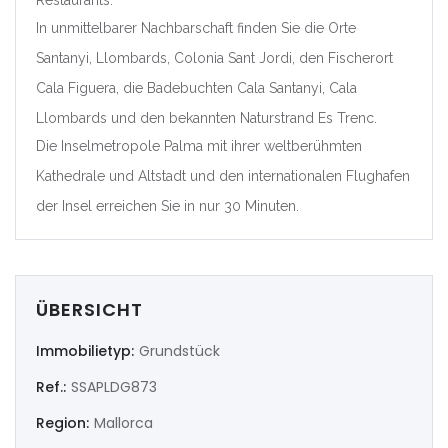
Restaurants.
In unmittelbarer Nachbarschaft finden Sie die Orte
|-Valencia/València
Santanyi, Llombards, Colonia Sant Jordi, den Fischerort
Deutschland
Cala Figuera, die Badebuchten Cala Santanyi, Cala
Llombards und den bekannten Naturstrand Es Trenc.
Extremadura
Die Inselmetropole Palma mit ihrer weltberühmten
|-Badajoz
Kathedrale und Altstadt und den internationalen Flughafen
der Insel erreichen Sie in nur 30 Minuten.
|-Cáceres
Frankreich
ÜBERSICHT
Galicia
Immobilietyp:
Grundstück
|-A Coruña
Ref.:
SSAPLDG873
|-Lugo
Region:
Mallorca