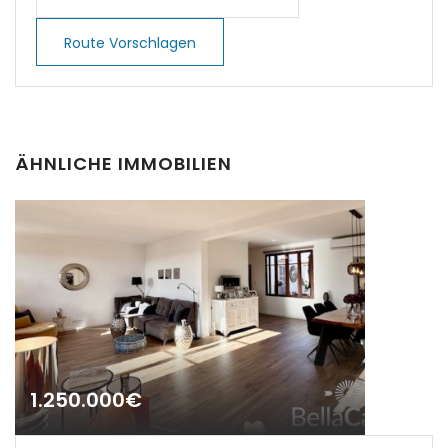
|-Cala Pi
Route Vorschlagen
|-Cala Ratjada
|-Cala Romantica
ÄHNLICHE IMMOBILIEN
|-Cala San Vicent,
Pollenca
|-Cala San Vicente
|-Cala Santanyi
|-Calas de Mallorca
|-Calonge
1.250.000€
|-Calonge / Cala d´Or