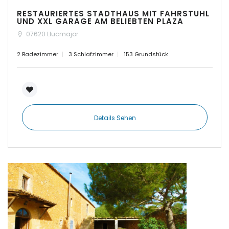
RESTAURIERTES STADTHAUS MIT FAHRSTUHL
|-Calvia
UND XXL GARAGE AM BELIEBTEN PLAZA
07620 Llucmajor
|-Calvia - Sol de
Mallorca
2 Badezimmer
3 Schlafzimmer
153 Grundstück
|-Camp de Mar
|-Campos
Details Sehen
|-Can Pastilla
|-Cap des Moro
|-Cap des Moro,
Mondrago Nationalpark
Erinnern
Forgot Password?
|-Cas Catala
Sign In