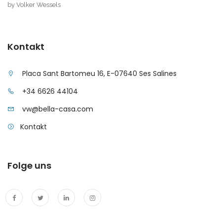
by Volker Wessels
|-Sa Coma
|-Sa Rapita
Kontakt
|-Sa Vinyola, Sa Rapita
Placa Sant Bartomeu 16, E-07640 Ses Salines
|-San Miguel de
+34 6626 44104
Salinas
vw@bella-casa.com
|-Sant Antoni de
Kontakt
Portmany
|-Sant Antoni,
Barcelona
Folge uns
|-Santa Margalida
|-Santa Maria del
Cami