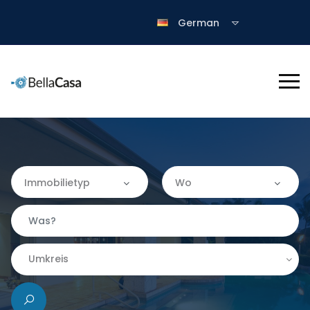
German
Immobilietyp
Wo
Immobilietyp
Wo
Apartment
Almería
Umkreis
Finca
|-Granada