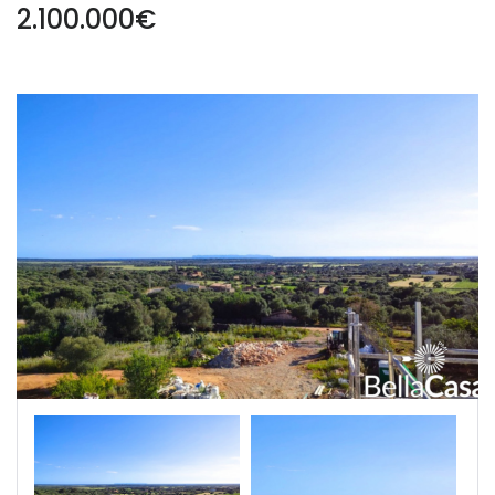
2.100.000€
|-Segovia
|-Soria
|-Zamora
Castilla-La Mancha
|-Albacete
|-Cuenca
|-Guadalajara
|-Toledo
Cataluña