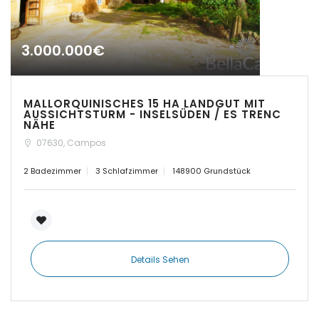
|-Cas Concos
|-Cas Concos
3.000.000€
|-Ciudad Jardin
MALLORQUINISCHES 15 HA LANDGUT MIT
|-Colonia de Sant
AUSSICHTSTURM - INSELSÜDEN / ES TRENC
Jordi
NÄHE
07630, Campos
|-Colonia Sant Jordi
2 Badezimmer
3 Schlafzimmer
148900 Grundstück
|-Costa d´en Blanes
|-Costa de Canyamel
|-Costa de la Calma
Details Sehen
|-Costitx