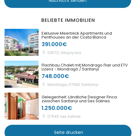
Nachricht senden
|-Port Adriano
BELIEBTE IMMOBILIEN
|-Portixol
Exklusive Meerblick Apartments und
Penthouses an der Costa Blanca
391.000€
|-Porto Colom
03570, Villajoyosa
|-Porto Cristo
Flachbau Chalet mit Mondrago Flair und ETV
Lizenz - Mondragó / Santanyi
|-Porto Petro
748.000€
Mondrago, 07690 Santanyi
|-Puerto de Andratx
Gelegenheit: Ländliche Designer Finca
zwischen Santanyi und Ses Salines
|-Puerto de Soller
1.250.000€
|-Puigderrós
07640 ses salines
|-Puigpunyent
Seite drucken