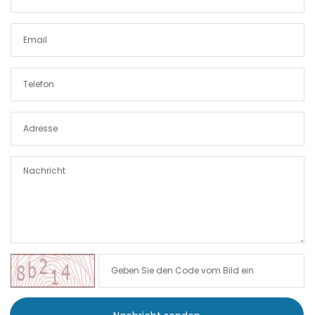
|-Paguera
|-Palma
|-Palma d. M.
|-Palma de Mallorca
|-Petra
|-Pina
|-Playa de Palma
|-Pollenca
|-Porreres
|-Porreres / Felanitx