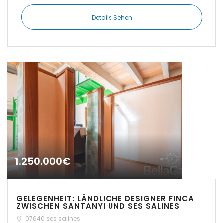
Details Sehen
|-Establiments
|-Estanyol
|-Estanyol - Sa Rapita
|-Felanitx
|-Font de Sa Cala
|-Formentera
1.250.000€
|-IBIZA Talamanca
|-Illetas
GELEGENHEIT: LÄNDLICHE DESIGNER FINCA
ZWISCHEN SANTANYI UND SES SALINES
|-Inca
07640 ses salines