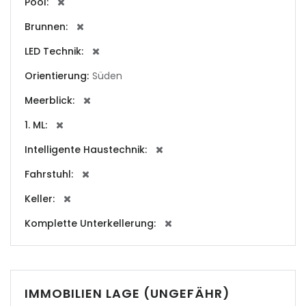
Pool:
Brunnen:
|-Andorra la Vella
LED Technik:
|-Badia Blava
Orientierung:
Süden
|-Badia Gran
Meerblick:
1. ML:
|-Bahia Blava
Intelligente Haustechnik:
|-Bendinat
Fahrstuhl:
|-Bonanova, Palma d.
Keller:
M.
Komplette Unterkellerung:
|-Bunyola
|-Cala Blava
IMMOBILIEN LAGE (UNGEFÄHR)