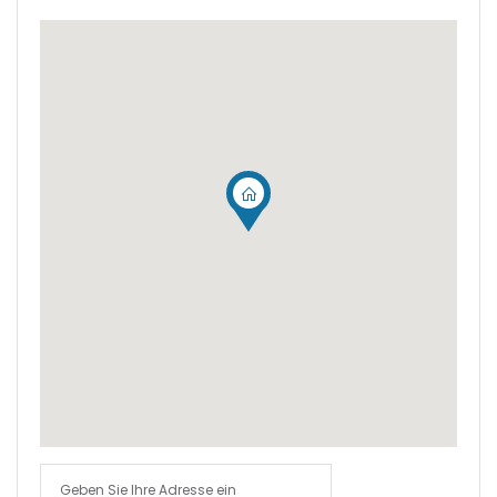
|-Cala Conta
|-Cala d Or
|-Cala d´Or
|-Cala Estellencs
|-Cala Figuera
|-Cala Llombards
|-Cala Mandia
|-Cala Millor
|-Cala Mondrago
|-Cala Murada