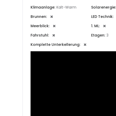
|-Lugo
Klimaanlage:
Kalt-Warm
Solarenergie:
|-Ouren
Brunnen:
LED Technik:
Meerblick:
1. ML:
|-Ponte
Fahrstuhl:
Etagen:
3
Illes Bal
Komplette Unterkellerung:
|-Forme
|-Ibiza
|-Mallo
|-Alar
|-Alcu
|-Alga