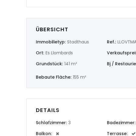
|-Caste
|-Valen
ÜBERSICHT
Deutsch
Immobilietyp:
Stadthaus
Ref.:
LLOVTMA
Extrema
Ort:
Es Llombards
Verkaufsprei
Grundstück:
141 m²
Bj / Restauri
|-Bada
Bebaute Fläche:
155 m²
|-Cáce
Frankrei
DETAILS
Galicia
Schlafzimmer:
3
Badezimmer:
|-A Cor
Balkon:
Terrasse: