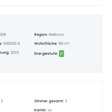
llón/Castelló
cia/València
land
108
Region:
Mallorca
dura
s:
595000 €
Wohnfläche:
155 m²
erung:
2023
Energiestufe:
D
joz
res
ch
2
Zimmer gesamt:
3
uña
Kamin:
Ja