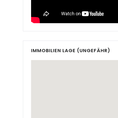
|-Alte
|-Andor
|-Badi
IMMOBILIEN LAGE (UNGEFÄHR)
|-Badi
|-Bahi
|-Bend
|-Bonan
M.
|-Buny
|-Cala