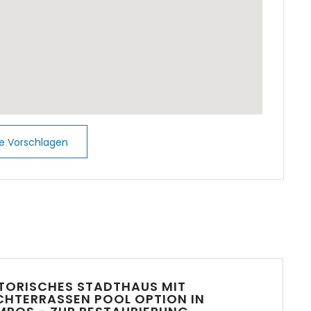
 Conta
d Or
d´Or
Estellencs
e Vorschlagen
Figuera
 Llombards
 Mandia
Millor
TORISCHES STADTHAUS MIT
HTERRASSEN POOL OPTION IN
 Mondrago