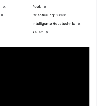
Pool:
se
Orientierung:
Süden
Intelligente Haustechnik:
vedra
Keller:
Erinnern
Forgot Password?
ears
Sign In
ntera
rca
o
dia
ida