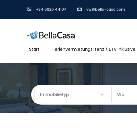
+34 6626 44104
vw@bella-casa.com
Start
Ferienvermietungslizenz / ETV inklusive
Immobilietyp
Wo
Immobilietyp
Wo
Apartment
Almería