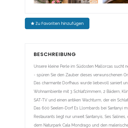
Cataluñ
|-Barce
Zu Favoriten hinzufügen
|-Giron
|-Lleida
BESCHREIBUNG
|-Tarr
Unsere kleine Perle im Südosten Mallorcas sucht neu
- spüren Sie den Zauber dieses verwunschenen Or
Comunid
Navarra
Das charmante Dorfhaus wurde liebevoll saniert un
Wohnambiente mit 3 Schlafzimmern, 2 Bädern, Klima
|-Navar
SAT-TV und einen antiken Wachturm, der ein Schlaf
Das 600 Seelen-Dorf Es Llombards bei Santanyi mi
Comunit
Restaurants liegt nur unweit Santanyis, Ses Salines
|-Alica
dem Naturpark Cala Mondrago und den malerische