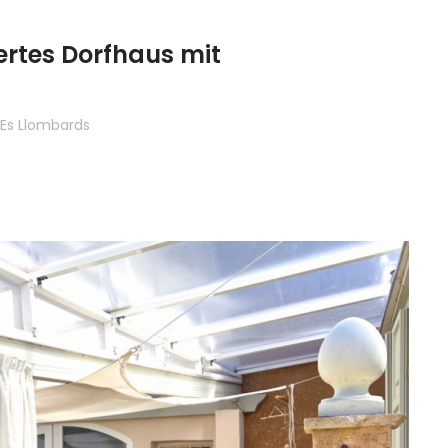
ada
rtes Dorfhaus mit
ga
, Es Llombards
ca
ia
 y León
s
cia