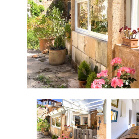
|-Sala
|-Segov
|-Soria
|-Zamo
Castill
|-Albac
|-Cuen
|-Guad
|-Toled