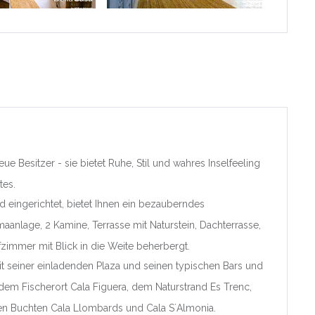
a
lona
a
agona
e Besitzer - sie bietet Ruhe, Stil und wahres Inselfeeling
tes.
ad Foral de
d eingerichtet, bietet Ihnen ein bezauberndes
anlage, 2 Kamine, Terrasse mit Naturstein, Dachterrasse,
ra
zimmer mit Blick in die Weite beherbergt.
t seiner einladenden Plaza und seinen typischen Bars und
at Valenciana
, dem Fischerort Cala Figuera, dem Naturstrand Es Trenc,
nte/Alacant
n Buchten Cala Llombards und Cala S´Almonia.