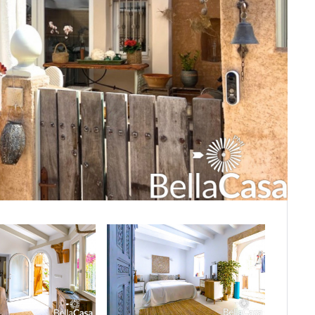
manca
ia
ra
a-La Mancha
ete
ca
alajara
o