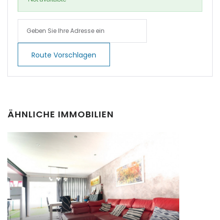
|-Cala Pi
|-Cala Ratjada
Route Vorschlagen
|-Cala Romantica
|-Cala San Vicent,
Pollenca
ÄHNLICHE IMMOBILIEN
|-Cala San Vicente
|-Cala Santanyi
|-Calas de Mallorca
|-Calonge
|-Calonge / Cala d´Or