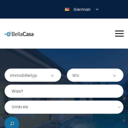
German
Immobilietyp
Wo
Immobilietyp
Wo
Apartment
Almería
Umkreis
Finca
|-Granada