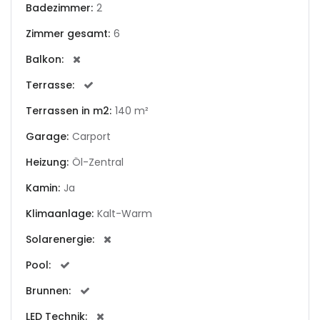
Badezimmer:
2
Zimmer gesamt:
6
|-Andorra la Vella
Balkon:
|-Badia Blava
Terrasse:
|-Badia Gran
Terrassen in m2:
140 m²
Garage:
Carport
|-Bahia Blava
Heizung:
Öl-Zentral
|-Bendinat
Kamin:
Ja
|-Bonanova, Palma d.
Klimaanlage:
Kalt-Warm
M.
Solarenergie:
|-Bunyola
Pool:
|-Cala Blava
Brunnen:
LED Technik: