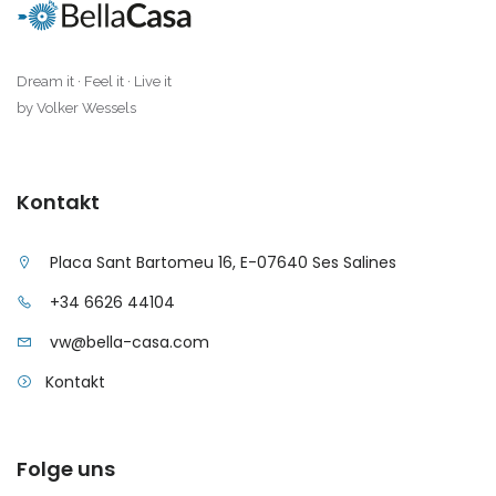
|-Sa Coma
Dream it · Feel it · Live it
|-Sa Rapita
by Volker Wessels
|-Sa Vinyola, Sa Rapita
|-San Miguel de
Kontakt
Salinas
Placa Sant Bartomeu 16, E-07640 Ses Salines
|-Sant Antoni de
Portmany
+34 6626 44104
vw@bella-casa.com
|-Sant Antoni,
Barcelona
Kontakt
|-Santa Margalida
Folge uns
|-Santa Maria del
Cami