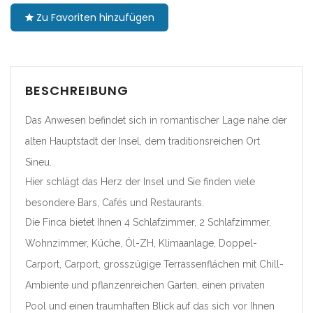
Zu Favoriten hinzufügen
|-Barcelona
|-Girona
|-Lleida
BESCHREIBUNG
Das Anwesen befindet sich in romantischer Lage nahe der
|-Tarragona
alten Hauptstadt der Insel, dem traditionsreichen Ort
Comunidad Foral de
Sineu.
Navarra
Hier schlägt das Herz der Insel und Sie finden viele
|-Navarra
besondere Bars, Cafés und Restaurants.
Die Finca bietet Ihnen 4 Schlafzimmer, 2 Schlafzimmer,
Comunitat Valenciana
Wohnzimmer, Küche, Öl-ZH, Klimaanlage, Doppel-
Carport, Carport, grosszügige Terrassenflächen mit Chill-
|-Alicante/Alacant
Ambiente und pflanzenreichen Garten, einen privaten
|-Castellón/Castelló
Pool und einen traumhaften Blick auf das sich vor Ihnen