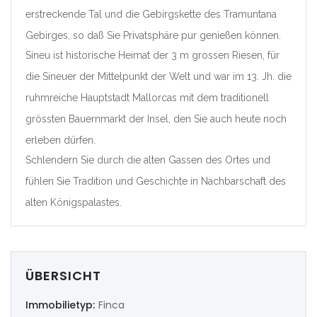
erstreckende Tal und die Gebirgskette des Tramuntana
|-Valencia/València
Gebirges, so daß Sie Privatsphäre pur genießen können.
Sineu ist historische Heimat der 3 m grossen Riesen, für
Deutschland
die Sineuer der Mittelpunkt der Welt und war im 13. Jh. die
Extremadura
ruhmreiche Hauptstadt Mallorcas mit dem traditionell
grössten Bauernmarkt der Insel, den Sie auch heute noch
|-Badajoz
erleben dürfen.
|-Cáceres
Schlendern Sie durch die alten Gassen des Ortes und
fühlen Sie Tradition und Geschichte in Nachbarschaft des
Frankreich
alten Königspalastes.
Galicia
|-A Coruña
ÜBERSICHT
|-Lugo
Immobilietyp:
Finca