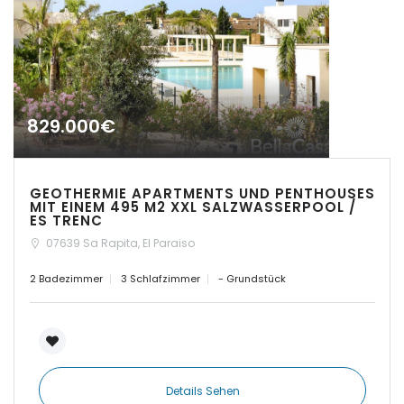
|-Cas Concos
|-Cas Concos
|-Ciudad Jardin
829.000€
|-Colonia de Sant
Jordi
GEOTHERMIE APARTMENTS UND PENTHOUSES
|-Colonia Sant Jordi
MIT EINEM 495 M2 XXL SALZWASSERPOOL /
ES TRENC
|-Costa d´en Blanes
07639 Sa Rapita, El Paraiso
2 Badezimmer
3 Schlafzimmer
- Grundstück
|-Costa de Canyamel
|-Costa de la Calma
|-Costitx
Details Sehen