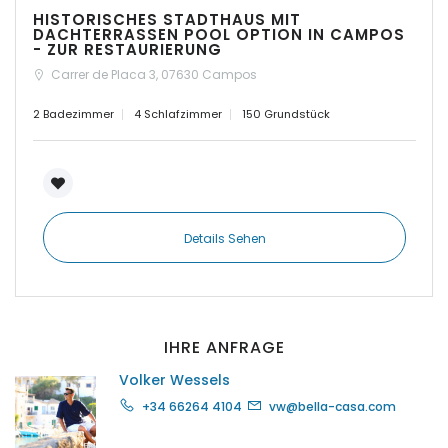
HISTORISCHES STADTHAUS MIT
|-Insel Menorca
DACHTERRASSEN POOL OPTION IN CAMPOS
- ZUR RESTAURIERUNG
Carrer de Placa 3, 07630 Campos
|-Kosgoda
2 Badezimmer
4 Schlafzimmer
150 Grundstück
|-Llubi
|-Llucmajor
|-Manacor
Details Sehen
|-Marratxi
|-Mellieha Bay
IHRE ANFRAGE
|-Montuiri
Volker Wessels
+34 66264 4104
vw@bella-casa.com
|-Orient