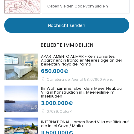
|-Port Adriano
Nachricht senden
|-Portixol
|-Porto Colom
BELIEBTE IMMOBILIEN
APARTAMENTO AL MAR - Kernsaniertes
|-Porto Cristo
Apartment in frontaler Meereslage an der
beliebten Playa de Palma
650.000€
|-Porto Petro
Carretera de lArenal 58, 07600 Arenal
|-Puerto de Andratx
Ihr Wohnzimmer über dem Meer: Neubau
Villa in Konstruktion in 1. Meereslinie im
Inselsüden
|-Puerto de Soller
3.000.000€
07639, Cala Pi
|-Puigderrós
INTERNATIONAL: James Bond Villa mit Blick auf
die Insel Gozo / Malta
|-Puigpunyent
11.500.000€