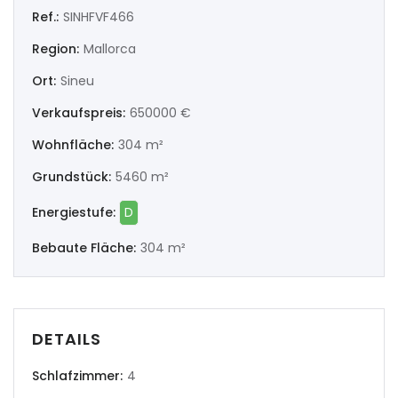
|-Ourense
Ref.:
SINHFVF466
Region:
Mallorca
|-Pontevedra
Ort:
Sineu
Illes Balears
Verkaufspreis:
650000 €
|-Formentera
Wohnfläche:
304 m²
Grundstück:
5460 m²
|-Ibiza
Energiestufe:
D
|-Mallorca
Bebaute Fläche:
304 m²
|-Alaro
|-Alcudia
DETAILS
|-Algaida
Schlafzimmer:
4
|-Altea