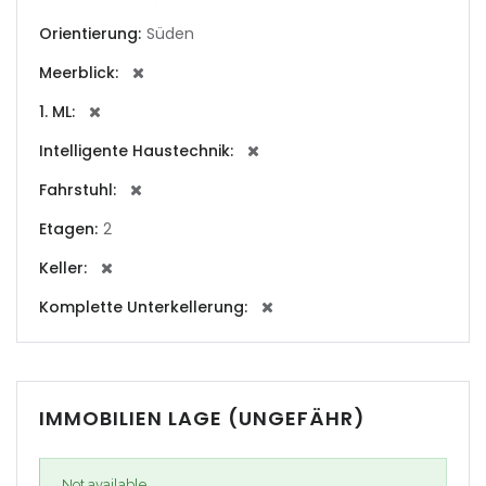
|-Cala Conta
Orientierung:
Süden
|-Cala d Or
Meerblick:
|-Cala d´Or
1. ML:
Intelligente Haustechnik:
|-Cala Estellencs
Fahrstuhl:
|-Cala Figuera
Etagen:
2
|-Cala Llombards
Keller:
Komplette Unterkellerung:
|-Cala Mandia
|-Cala Millor
IMMOBILIEN LAGE (UNGEFÄHR)
|-Cala Mondrago
|-Cala Murada
Not available