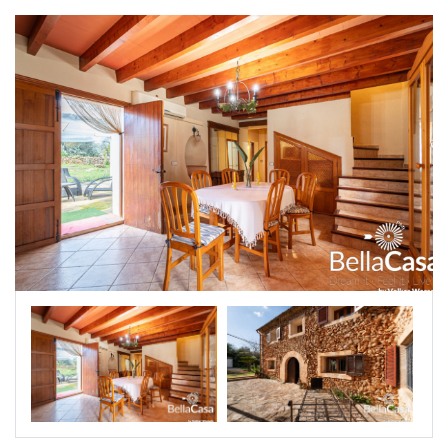
|-Segovia
|-Soria
|-Zamora
Castilla-La Mancha
|-Albacete
|-Cuenca
|-Guadalajara
|-Toledo
Cataluña