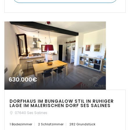
|-Cuidad Jardin
Palma
|-El Toro, Port Adriano
|-Es Capdellà
|-Es Carritxo
|-Es Carritxo / Cas
Concos
630.000€
|-Es Llombards
|-Es Llombards /
DORFHAUS IM BUNGALOW STIL IN RUHIGER
Santanyi
LAGE IM MALERISCHEN DORF SES SALINES
07640 Ses Salines
|-Es Trenc
1 Badezimmer
2 Schlafzimmer
282 Grundstück
|-Esporles