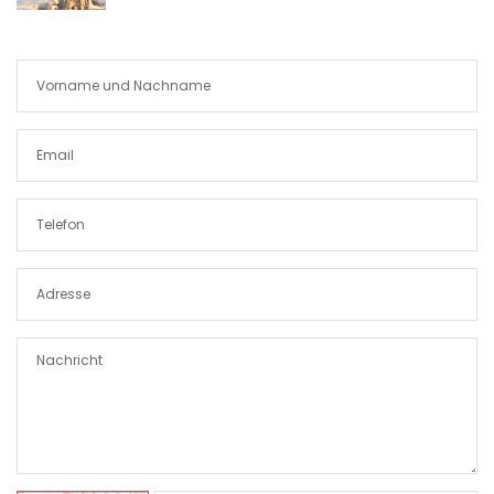
|-Paguera
|-Palma
|-Palma d. M.
|-Palma de Mallorca
|-Petra
|-Pina
|-Playa de Palma
|-Pollenca
|-Porreres
|-Porreres / Felanitx