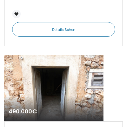
|-Establiments
|-Estanyol
Details Sehen
|-Estanyol - Sa Rapita
|-Felanitx
|-Font de Sa Cala
|-Formentera
|-IBIZA Talamanca
|-Illetas
490.000€
|-Inca