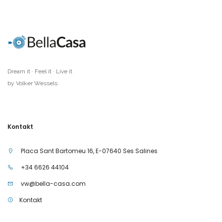
Dream it · Feel it · Live it
by Volker Wessels
Kontakt
Placa Sant Bartomeu 16, E-07640 Ses Salines
+34 6626 44104
vw@bella-casa.com
Kontakt