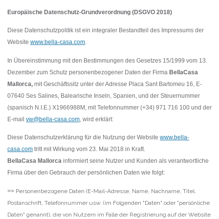
Europäische Datenschutz-Grundverordnung (DSGVO
2018)
Diese Datenschutzpolitik ist ein integraler Bestandteil des Impressums der
Website
www.bella-casa.com
.
In Übereinstimmung mit den Bestimmungen des Gesetzes 15/1999 vom 13.
Dezember zum Schutz personenbezogener Daten der Firma
BellaCasa
Mallorca
,
mit Geschäftssitz unter der Adresse Placa Sant Bartomeu 16, E-
07640 Ses Salines, Balearische Inseln, Spanien, und der Steuernummer
(spanisch N.I.E.) X1966988M, mit Telefonnummer (+34) 971 716 100 und der
E-mail
vw@bella-casa.com
, wird erklärt:
Diese Datenschutzerklärung für die Nutzung der Website
www.bella-
casa.com
tritt mit Wirkung vom 23. Mai 2018 in Kraft.
BellaCasa Mallorca
informiert seine Nutzer und Kunden
als verantwortliche
Firma über den Gebrauch der persönlichen Daten wie folgt:
>>
Personenbezogene Daten (E-Mail-Adresse, Name, Nachname, Titel,
Postanschrift, Telefonnummer usw. (im Folgenden "Daten" oder "persönliche
Daten" genannt), die von Nutzern im Falle der Registrierung auf der Website