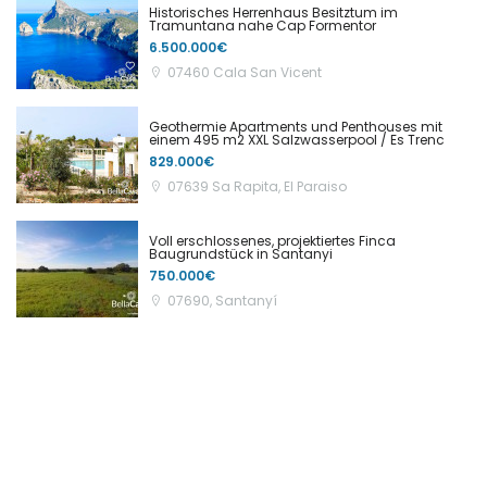
Historisches Herrenhaus Besitztum im
Tramuntana nahe Cap Formentor
6.500.000€
07460 Cala San Vicent
Geothermie Apartments und Penthouses mit
einem 495 m2 XXL Salzwasserpool / Es Trenc
829.000€
07639 Sa Rapita, El Paraiso
Voll erschlossenes, projektiertes Finca
Baugrundstück in Santanyi
750.000€
07690, Santanyí