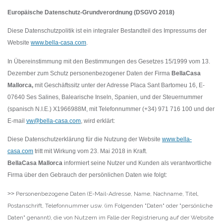
Europäische Datenschutz-Grundverordnung (DSGVO
2018)
Diese Datenschutzpolitik ist ein integraler Bestandteil des Impressums der
Website
www.bella-casa.com
.
In Übereinstimmung mit den Bestimmungen des Gesetzes 15/1999 vom 13.
Dezember zum Schutz personenbezogener Daten der Firma
BellaCasa
Mallorca
,
mit Geschäftssitz unter der Adresse Placa Sant Bartomeu 16, E-
07640 Ses Salines, Balearische Inseln, Spanien, und der Steuernummer
(spanisch N.I.E.) X1966988M, mit Telefonnummer (+34) 971 716 100 und der
E-mail
vw@bella-casa.com
, wird erklärt:
Diese Datenschutzerklärung für die Nutzung der Website
www.bella-
casa.com
tritt mit Wirkung vom 23. Mai 2018 in Kraft.
BellaCasa Mallorca
informiert seine Nutzer und Kunden
als verantwortliche
Firma über den Gebrauch der persönlichen Daten wie folgt:
>>
Personenbezogene Daten (E-Mail-Adresse, Name, Nachname, Titel,
Postanschrift, Telefonnummer usw. (im Folgenden "Daten" oder "persönliche
Daten" genannt), die von Nutzern im Falle der Registrierung auf der Website