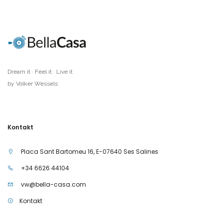
Dream it · Feel it · Live it
by Volker Wessels
Kontakt
Placa Sant Bartomeu 16, E-07640 Ses Salines
+34 6626 44104
vw@bella-casa.com
Kontakt