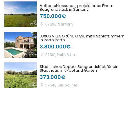
Voll erschlossenes, projektiertes Finca
Baugrundstück in Santanyi
750.000€
07690, Santanyí
LUXUS VILLA GRÜNE OASE mit 6 Schlafzimmern
in Porto Petro
3.800.000€
07691, Porto Petro
Städtisches Doppel Baugrundstück für ein
Stadthaus mit Pool und Garten
373.000€
Erinnern
Forgot Password?
07640 Ses Salines
Sign In