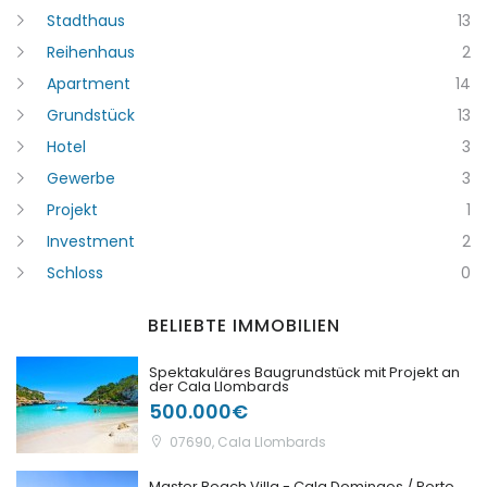
Stadthaus
13
|-Lleida
Reihenhaus
2
|-Tarragona
Apartment
14
Grundstück
13
Comunidad Foral de Navarra
Hotel
3
|-Navarra
Gewerbe
3
Projekt
1
Comunitat Valenciana
Investment
2
|-Alicante/Alacant
Schloss
0
|-Castellón/Castelló
BELIEBTE IMMOBILIEN
|-Valencia/València
Spektakuläres Baugrundstück mit Projekt an
der Cala Llombards
Deutschland
500.000€
07690, Cala Llombards
Extremadura
Master Beach Villa - Cala Domingos / Porto