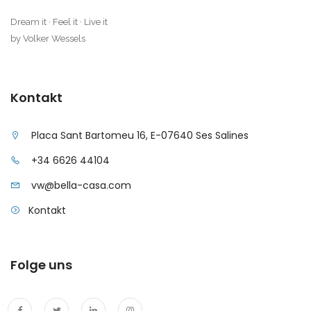
|-Mallorca
Dream it · Feel it · Live it
by Volker Wessels
|-Alaro
|-Alcudia
Kontakt
|-Algaida
|-Altea
Placa Sant Bartomeu 16, E-07640 Ses Salines
|-Andorra la Vella
+34 6626 44104
vw@bella-casa.com
|-Badia Blava
Kontakt
|-Badia Gran
|-Bahia Blava
Folge uns
|-Bendinat
|-Bonanova, Palma d. M.