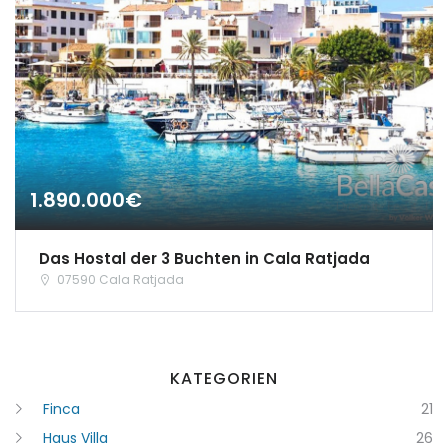
|-Segovia
|-Soria
|-Zamora
Castilla-La Mancha
|-Albacete
1.890.000€
|-Cuenca
Das Hostal der 3 Buchten in Cala Ratjada
|-Guadalajara
07590 Cala Ratjada
|-Toledo
Cataluña
KATEGORIEN
|-Barcelona
Finca
21
Haus Villa
26
|-Girona