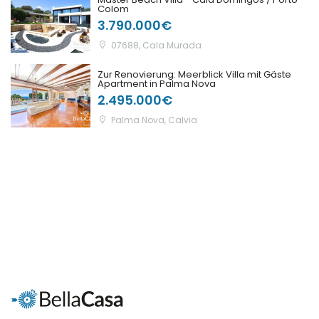
|-Badajoz
Colom
3.790.000€
|-Cáceres
07688, Cala Murada
Frankreich
Zur Renovierung: Meerblick Villa mit Gäste
Apartment in Palma Nova
Galicia
2.495.000€
Palma Nova, Calvia
|-A Coruña
|-Lugo
|-Ourense
|-Pontevedra
Illes Balears
|-Formentera
|-Ibiza