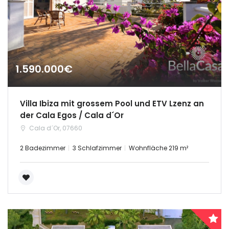
1.590.000€
Villa Ibiza mit grossem Pool und ETV Lzenz an
der Cala Egos / Cala d´Or
Cala d´Or, 07660
2 Badezimmer
3 Schlafzimmer
Wohnfläche 219 m²