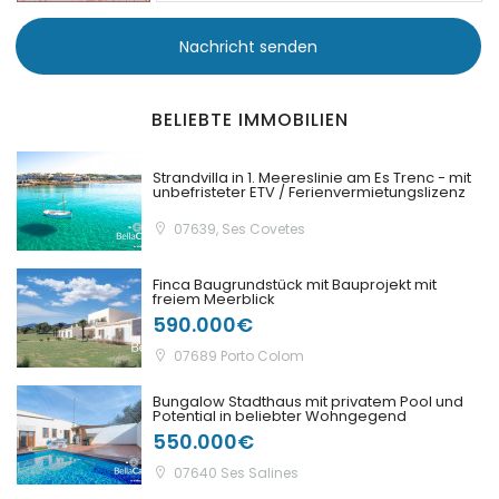
Nachricht senden
|-Port Adriano
|-Portixol
BELIEBTE IMMOBILIEN
|-Porto Colom
Strandvilla in 1. Meereslinie am Es Trenc - mit
unbefristeter ETV / Ferienvermietungslizenz
|-Porto Cristo
07639, Ses Covetes
|-Porto Petro
Finca Baugrundstück mit Bauprojekt mit
freiem Meerblick
|-Puerto de Andratx
590.000€
07689 Porto Colom
|-Puerto de Soller
Bungalow Stadthaus mit privatem Pool und
Potential in beliebter Wohngegend
|-Puigderrós
550.000€
07640 Ses Salines
|-Puigpunyent