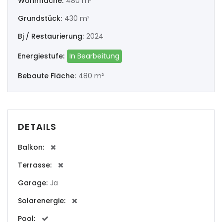
Wohnfläche:
480 m²
|-Ourense
Grundstück:
430 m²
|-Pontevedra
Bj / Restaurierung:
2024
Illes Balears
Energiestufe:
In Bearbeitung
Bebaute Fläche:
480 m²
|-Formentera
|-Ibiza
DETAILS
|-Mallorca
Balkon:
|-Alaro
Terrasse:
|-Alcudia
Garage:
Ja
|-Algaida
Solarenergie:
Pool:
|-Altea