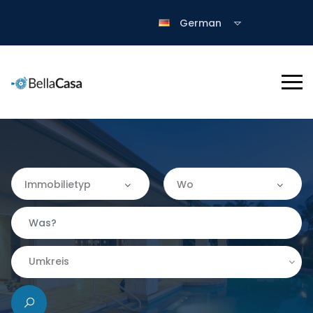
German
Immobilietyp
Wo
Immobilietyp
Wo
Apartment
Almería
Umkreis
Finca
|-Granada