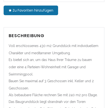
|-Barcelona
Zu Favoriten hinzufügen
|-Girona
|-Lleida
BESCHREIBUNG
|-Tarragona
Voll erschlossenes 430 m2 Grundstück mit individuellem
Charakter und meditarraner Umgebung.
Comunidad Foral de
Navarra
Es bietet sich an, um das Haus Ihrer Träume zu bauen
oder eine 4 Parteien-Wohneinheit mit Garage und
|-Navarra
Swimmingpool.
Comunitat Valenciana
Bauen Sie maximal auf 3 Geschossen inkl. Keller und 2
Geschossen.
|-Alicante/Alacant
Als bebaubare Fläche rechnen Sie mit 240 m2 pro Etage.
Das Baugrundstück liegt strandnah vor den Toren
|-Castellón/Castelló