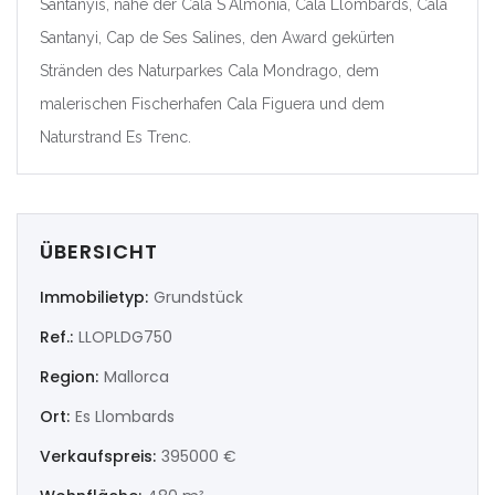
Santanyis, nahe der Cala S´Almonia, Cala Llombards, Cala
|-Valencia/València
Santanyi, Cap de Ses Salines, den Award gekürten
Stränden des Naturparkes Cala Mondrago, dem
Deutschland
malerischen Fischerhafen Cala Figuera und dem
Naturstrand Es Trenc.
Extremadura
|-Badajoz
|-Cáceres
ÜBERSICHT
Immobilietyp:
Grundstück
Frankreich
Ref.:
LLOPLDG750
Galicia
Region:
Mallorca
|-A Coruña
Ort:
Es Llombards
Verkaufspreis:
395000 €
|-Lugo