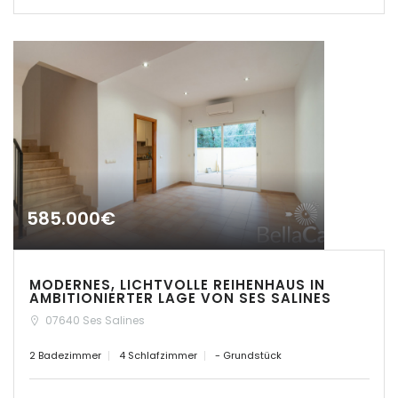
|-Cuidad Jardin
Palma
|-El Toro, Port Adriano
|-Es Capdellà
|-Es Carritxo
|-Es Carritxo / Cas
Concos
585.000€
|-Es Llombards
MODERNES, LICHTVOLLE REIHENHAUS IN
|-Es Llombards /
AMBITIONIERTER LAGE VON SES SALINES
Santanyi
07640 Ses Salines
|-Es Trenc
2 Badezimmer
4 Schlafzimmer
- Grundstück
|-Esporles