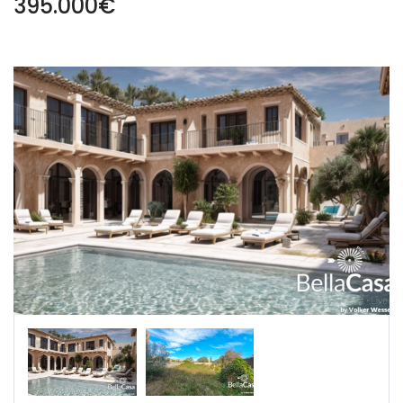
395.000€
|-Segovia
|-Soria
|-Zamora
Castilla-La Mancha
|-Albacete
|-Cuenca
|-Guadalajara
|-Toledo
Cataluña