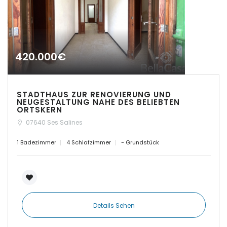
Sign In
|-Cas Concos
|-Cas Concos
|-Ciudad Jardin
420.000€
|-Colonia de Sant
Jordi
STADTHAUS ZUR RENOVIERUNG UND
NEUGESTALTUNG NAHE DES BELIEBTEN
ORTSKERN
|-Colonia Sant Jordi
07640 Ses Salines
|-Costa d´en Blanes
1 Badezimmer
4 Schlafzimmer
- Grundstück
|-Costa de Canyamel
|-Costa de la Calma
Details Sehen
|-Costitx