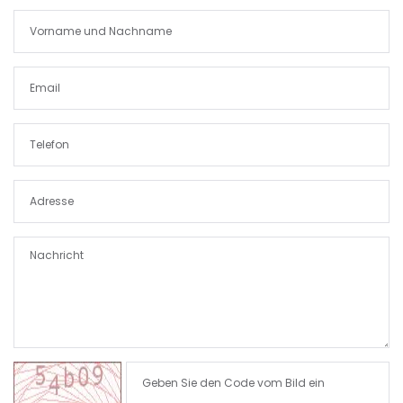
|-Paguera
|-Palma
|-Palma d. M.
|-Palma de Mallorca
|-Petra
|-Pina
|-Playa de Palma
|-Pollenca
|-Porreres
|-Porreres / Felanitx