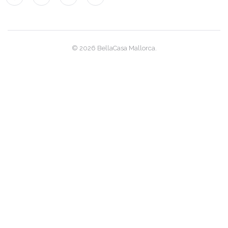
|-Santa Ponsa
|-Santanyi
© 2026 BellaCasa Mallorca.
|-Santanyi / Cala
Mondrago
|-Santanyi / Ses
Salines
|-Selva
|-Ses Covetes
|-Ses Salines
|-Sineu