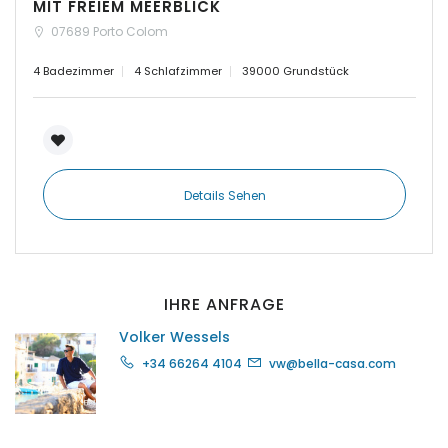
MIT FREIEM MEERBLICK
|-Insel Menorca
07689 Porto Colom
4 Badezimmer
4 Schlafzimmer
39000 Grundstück
|-Kosgoda
|-Llubi
|-Llucmajor
Details Sehen
|-Manacor
|-Marratxi
IHRE ANFRAGE
|-Mellieha Bay
Volker Wessels
+34 66264 4104
vw@bella-casa.com
|-Montuiri
|-Orient