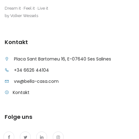
Dream it · Feel it · Live it
|-Sa Coma
by Volker Wessels
|-Sa Rapita
|-Sa Vinyola, Sa Rapita
Kontakt
|-San Miguel de
Placa Sant Bartomeu 16, E-07640 Ses Salines
Salinas
+34 6626 44104
|-Sant Antoni de
vw@bella-casa.com
Portmany
Kontakt
|-Sant Antoni,
Barcelona
Folge uns
|-Santa Margalida
|-Santa Maria del
Cami