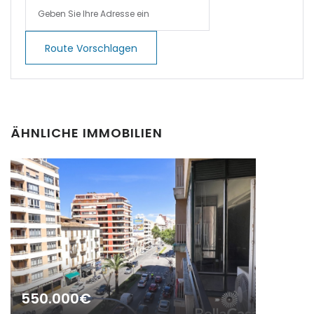
|-Cala Pi
Route Vorschlagen
|-Cala Ratjada
|-Cala Romantica
|-Cala San Vicent,
ÄHNLICHE IMMOBILIEN
Pollenca
|-Cala San Vicente
|-Cala Santanyi
|-Calas de Mallorca
|-Calonge
550.000€
|-Calonge / Cala d´Or