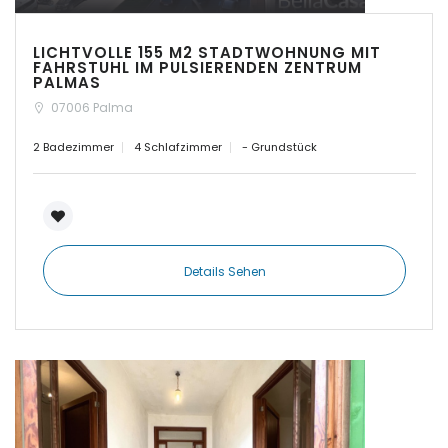
|-Calvia
LICHTVOLLE 155 M2 STADTWOHNUNG MIT
FAHRSTUHL IM PULSIERENDEN ZENTRUM
PALMAS
|-Calvia - Sol de
Mallorca
07006 Palma
2 Badezimmer
4 Schlafzimmer
- Grundstück
|-Camp de Mar
|-Campos
|-Can Pastilla
Details Sehen
|-Cap des Moro
|-Cap des Moro,
Mondrago Nationalpark
Erinnern
Forgot Password?
|-Cas Catala