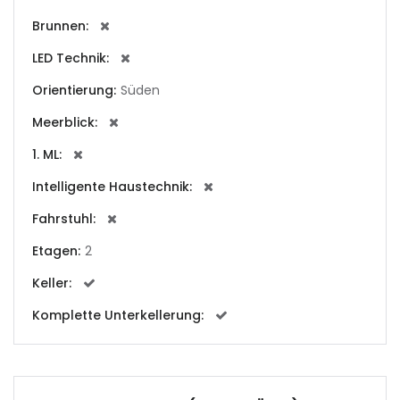
Brunnen:
|-Andorra la Vella
LED Technik:
|-Badia Blava
Orientierung:
Süden
Meerblick:
|-Badia Gran
1. ML:
|-Bahia Blava
Intelligente Haustechnik:
|-Bendinat
Fahrstuhl:
Etagen:
2
|-Bonanova, Palma d.
M.
Keller:
Komplette Unterkellerung:
|-Bunyola
|-Cala Blava