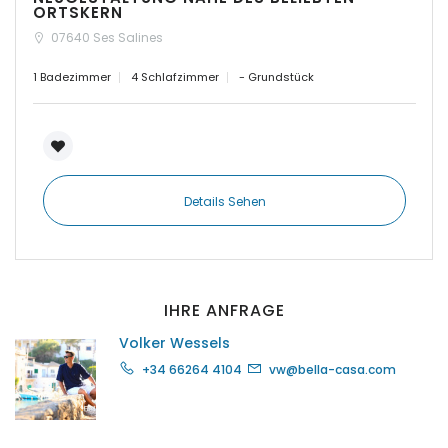
ORTSKERN
|-Insel Menorca
07640 Ses Salines
1 Badezimmer
4 Schlafzimmer
- Grundstück
|-Kosgoda
|-Llubi
|-Llucmajor
Details Sehen
|-Manacor
|-Marratxi
IHRE ANFRAGE
|-Mellieha Bay
Volker Wessels
|-Montuiri
+34 66264 4104
vw@bella-casa.com
|-Orient