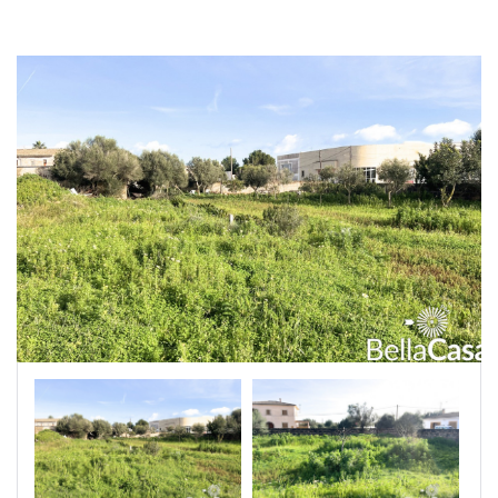
|-Segovia
|-Soria
|-Zamora
Castilla-La Mancha
|-Albacete
|-Cuenca
|-Guadalajara
|-Toledo
Cataluña