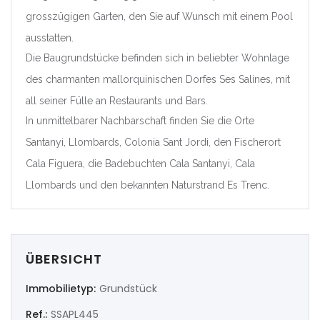
grosszügigen Garten, den Sie auf Wunsch mit einem Pool
|-Valencia/València
ausstatten.
Deutschland
Die Baugrundstücke befinden sich in beliebter Wohnlage
des charmanten mallorquinischen Dorfes Ses Salines, mit
Extremadura
all seiner Fülle an Restaurants und Bars.
In unmittelbarer Nachbarschaft finden Sie die Orte
|-Badajoz
Santanyi, Llombards, Colonia Sant Jordi, den Fischerort
|-Cáceres
Cala Figuera, die Badebuchten Cala Santanyi, Cala
Llombards und den bekannten Naturstrand Es Trenc.
Frankreich
Galicia
ÜBERSICHT
|-A Coruña
Immobilietyp:
Grundstück
|-Lugo
Ref.:
SSAPL445