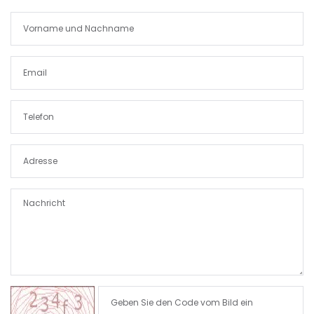
|-Paguera
|-Palma
|-Palma d. M.
|-Palma de Mallorca
|-Petra
|-Pina
|-Playa de Palma
|-Pollenca
|-Porreres
|-Porreres / Felanitx