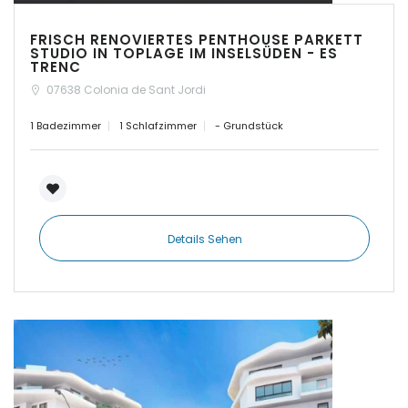
|-Calvia
FRISCH RENOVIERTES PENTHOUSE PARKETT
STUDIO IN TOPLAGE IM INSELSÜDEN - ES
TRENC
|-Calvia - Sol de
07638 Colonia de Sant Jordi
Mallorca
1 Badezimmer
1 Schlafzimmer
- Grundstück
|-Camp de Mar
|-Campos
|-Can Pastilla
Details Sehen
|-Cap des Moro
|-Cap des Moro,
Mondrago Nationalpark
Erinnern
Forgot Password?
|-Cas Catala