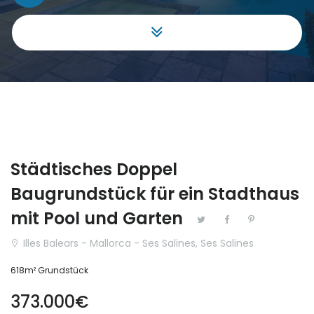
Gewerbe
|-Málaga
Grundstück
Aragón
Haus Villa
|-Huesca
Hotel
Cantabria
Investment
Castilla y León
Städtisches Doppel
Projekt
|-Ávila
Baugrundstück für ein Stadthaus
Reihenhaus
|-Burgos
mit Pool und Garten
Illes Balears - Mallorca - Ses Salines, Ses Salines
Schloss
|-León
618m² Grundstück
Stadthaus
|-Palencia
373.000€
|-Salamanca