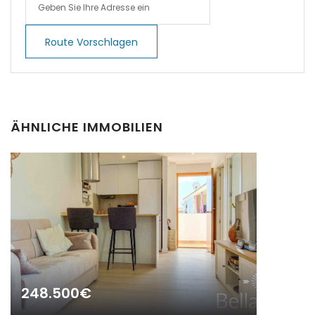
|-Cala Pi
Route Vorschlagen
|-Cala Ratjada
|-Cala Romantica
ÄHNLICHE IMMOBILIEN
|-Cala San Vicent,
Pollenca
|-Cala San Vicente
|-Cala Santanyi
|-Calas de Mallorca
|-Calonge
248.500€
|-Calonge / Cala d´Or