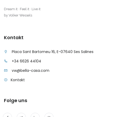
|-Sa Coma
Dream it · Feel it · Live it
by Volker Wessels
|-Sa Rapita
|-Sa Vinyola, Sa Rapita
Kontakt
|-San Miguel de
Salinas
Placa Sant Bartomeu 16, E-07640 Ses Salines
+34 6626 44104
|-Sant Antoni de
Portmany
vw@bella-casa.com
Kontakt
|-Sant Antoni,
Barcelona
|-Santa Margalida
Folge uns
|-Santa Maria del
Cami