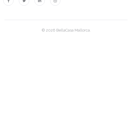
|-Santa Ponsa
|-Santanyi
© 2026 BellaCasa Mallorca.
|-Santanyi / Cala
Mondrago
|-Santanyi / Ses
Salines
|-Selva
|-Ses Covetes
|-Ses Salines
|-Sineu