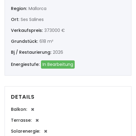
|-Ourense
Region:
Mallorca
Ort:
Ses Salines
|-Pontevedra
Verkaufspreis:
373000 €
Illes Balears
Grundstück:
618 m²
|-Formentera
Bj / Restaurierung:
2026
|-Ibiza
Energiestufe:
In Bearbeitung
|-Mallorca
|-Alaro
DETAILS
|-Alcudia
Balkon:
Terrasse:
|-Algaida
Solarenergie:
|-Altea