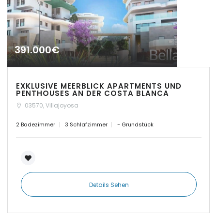
Sign In
|-Cas Concos
|-Cas Concos
391.000€
|-Ciudad Jardin
|-Colonia de Sant
Jordi
EXKLUSIVE MEERBLICK APARTMENTS UND
PENTHOUSES AN DER COSTA BLANCA
|-Colonia Sant Jordi
03570, Villajoyosa
2 Badezimmer
3 Schlafzimmer
- Grundstück
|-Costa d´en Blanes
|-Costa de Canyamel
|-Costa de la Calma
Details Sehen
|-Costitx