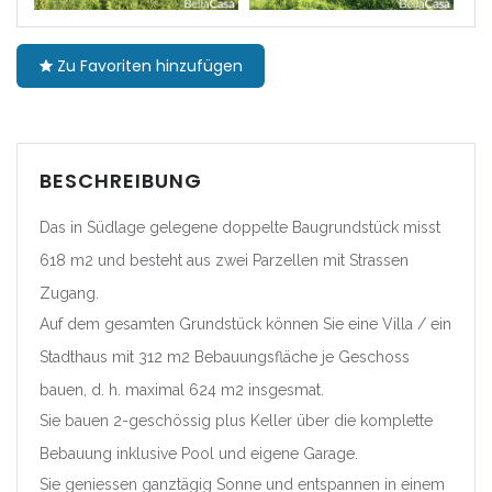
|-Barcelona
Zu Favoriten hinzufügen
|-Girona
|-Lleida
BESCHREIBUNG
|-Tarragona
Das in Südlage gelegene doppelte Baugrundstück misst
Comunidad Foral de
618 m2 und besteht aus zwei Parzellen mit Strassen
Navarra
Zugang.
|-Navarra
Auf dem gesamten Grundstück können Sie eine Villa / ein
Stadthaus mit 312 m2 Bebauungsfläche je Geschoss
Comunitat Valenciana
bauen, d. h. maximal 624 m2 insgesmat.
|-Alicante/Alacant
Sie bauen 2-geschössig plus Keller über die komplette
Bebauung inklusive Pool und eigene Garage.
|-Castellón/Castelló
Sie geniessen ganztägig Sonne und entspannen in einem