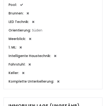
Pool:
|-Andorra la Vella
Brunnen:
LED Technik:
|-Badia Blava
Orientierung:
Süden
|-Badia Gran
Meerblick:
|-Bahia Blava
1. ML:
Intelligente Haustechnik:
|-Bendinat
Fahrstuhl:
|-Bonanova, Palma d.
M.
Keller:
Komplette Unterkellerung:
|-Bunyola
|-Cala Blava
IMMOBILIEN LAGE (UNGEFÄHR)