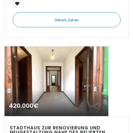
|-Establiments
Details Sehen
|-Estanyol
|-Estanyol - Sa Rapita
|-Felanitx
|-Font de Sa Cala
|-Formentera
|-IBIZA Talamanca
420.000€
|-Illetas
STADTHAUS ZUR RENOVIERUNG UND
|-Inca
NEUGESTALTUNG NAHE DES BELIEBTEN