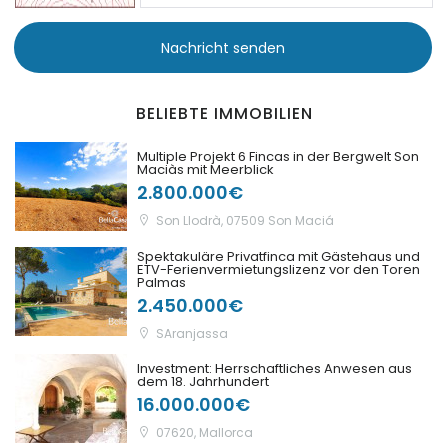
Nachricht senden
|-Port Adriano
|-Portixol
BELIEBTE IMMOBILIEN
|-Porto Colom
Multiple Projekt 6 Fincas in der Bergwelt Son
Maciàs mit Meerblick
2.800.000€
|-Porto Cristo
Son Llodrà, 07509 Son Maciá
|-Porto Petro
Spektakuläre Privatfinca mit Gästehaus und
ETV-Ferienvermietungslizenz vor den Toren
Palmas
|-Puerto de Andratx
2.450.000€
SAranjassa
|-Puerto de Soller
Investment: Herrschaftliches Anwesen aus
dem 18. Jahrhundert
|-Puigderrós
16.000.000€
|-Puigpunyent
07620, Mallorca