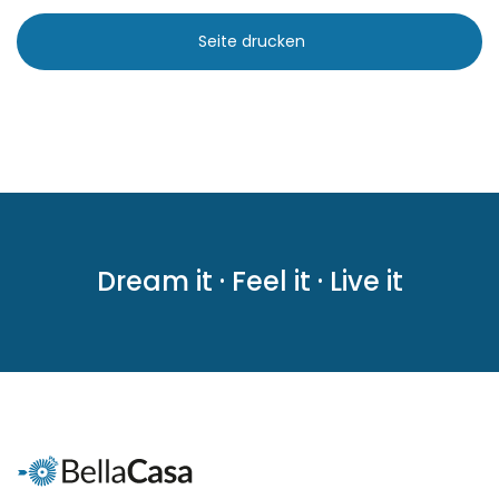
|-Puntiro
Seite drucken
|-Randa
|-S Alqueria Blanca
|-S`Aranjassa / Palma
d. M.
|-S´Alqueria Blanca
Dream it · Feel it · Live it
|-S´Horta
|-S´Horta
|-S´Illot
|-Sa Calobra