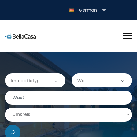
German
Immobilietyp
Wo
Immobilietyp
Wo
Apartment
Almería
Umkreis
Finca
|-Granada