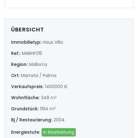
|-Valencia/València
Deutschland
ÜBERSICHT
Extremadura
Immobilietyp:
Haus Villa
Ref.:
MARHF015
|-Badajoz
Region:
Mallorca
|-Cáceres
Ort:
Marratxi / Palma
Frankreich
Verkaufspreis:
1450000 €
Wohnfläche:
348 m²
Galicia
Grundstück:
1194 m²
|-A Coruña
Bj / Restaurierung:
2004
|-Lugo
Energiestufe:
In Bearbeitung