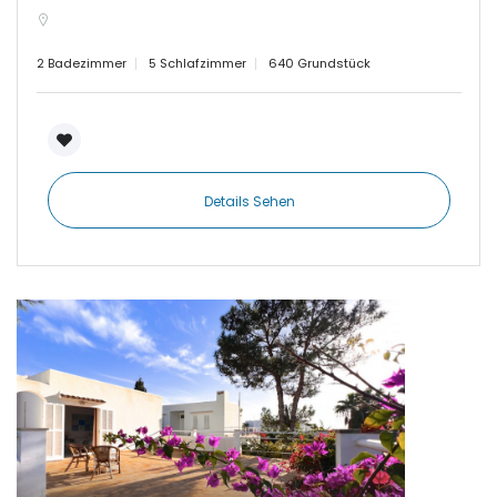
|-Establiments
2 Badezimmer
5 Schlafzimmer
640 Grundstück
|-Estanyol
|-Estanyol - Sa Rapita
Details Sehen
|-Felanitx
|-Font de Sa Cala
|-Formentera
|-IBIZA Talamanca
|-Illetas
|-Inca