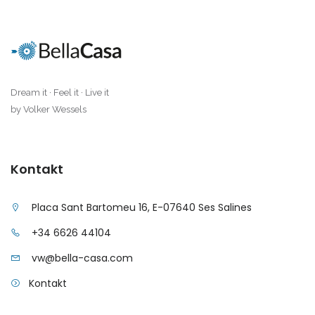
|-Sa Coma
|-Sa Rapita
|-Sa Vinyola, Sa Rapita
Dream it · Feel it · Live it
by Volker Wessels
|-San Miguel de
Salinas
Kontakt
|-Sant Antoni de
Portmany
Placa Sant Bartomeu 16, E-07640 Ses Salines
|-Sant Antoni,
Barcelona
+34 6626 44104
vw@bella-casa.com
|-Santa Margalida
Kontakt
|-Santa Maria del
Cami