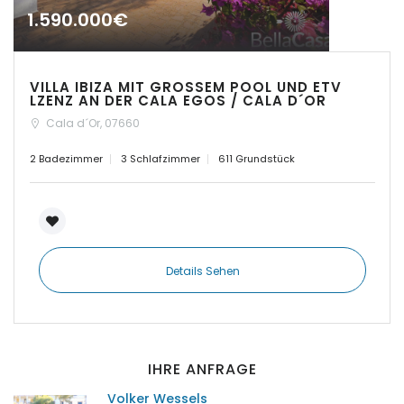
1.590.000€
|-Insel Menorca
|-Kosgoda
VILLA IBIZA MIT GROSSEM POOL UND ETV
LZENZ AN DER CALA EGOS / CALA D´OR
|-Llubi
Cala d´Or, 07660
|-Llucmajor
2 Badezimmer
3 Schlafzimmer
611 Grundstück
|-Manacor
|-Marratxi
Details Sehen
|-Mellieha Bay
|-Montuiri
IHRE ANFRAGE
|-Orient
Volker Wessels