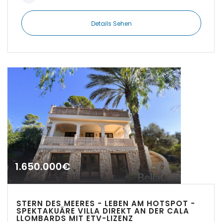
|-Cuidad Jardin
Palma
Details Sehen
|-El Toro, Port Adriano
|-Es Capdellà
|-Es Carritxo
|-Es Carritxo / Cas
Concos
|-Es Llombards
1.650.000€
|-Es Llombards /
Santanyi
|-Es Trenc
STERN DES MEERES - LEBEN AM HOTSPOT -
SPEKTAKUÄRE VILLA DIREKT AN DER CALA
LLOMBARDS MIT ETV-LIZENZ
|-Esporles