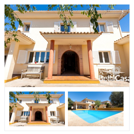
|-Segovia
|-Soria
|-Zamora
Castilla-La Mancha
|-Albacete
|-Cuenca
|-Guadalajara
|-Toledo
Cataluña