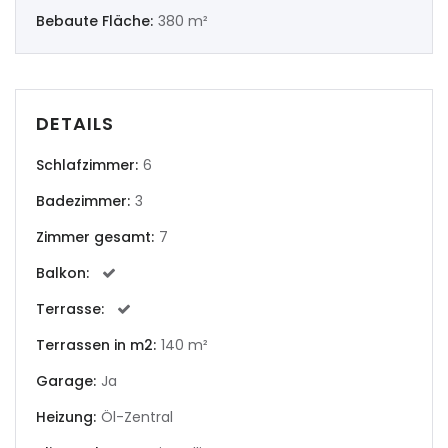
|-Ourense
Bebaute Fläche:
380 m²
|-Pontevedra
Illes Balears
DETAILS
|-Formentera
Schlafzimmer:
6
Badezimmer:
3
|-Ibiza
Zimmer gesamt:
7
|-Mallorca
Balkon:
|-Alaro
Terrasse:
Terrassen in m2:
140 m²
|-Alcudia
Garage:
Ja
|-Algaida
Heizung:
Öl-Zentral
|-Altea