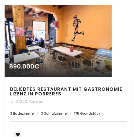
|-Cas Concos
|-Cas Concos
|-Ciudad Jardin
|-Colonia de Sant
Jordi
890.000€
|-Colonia Sant Jordi
|-Costa d´en Blanes
BELIEBTES RESTAURANT MIT GASTRONOMIE
LIZENZ IN PORRERES
|-Costa de Canyamel
07260, Porreres
|-Costa de la Calma
3 Badezimmer
3 Schlafzimmer
175 Grundstück
|-Costitx