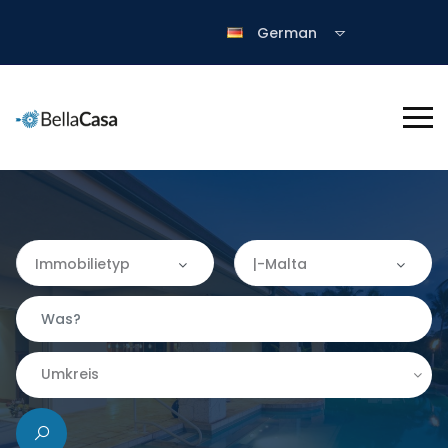
German
Immobilietyp
|-Malta
Immobilietyp
Wo
Apartment
Almería
Umkreis
Finca
|-Granada