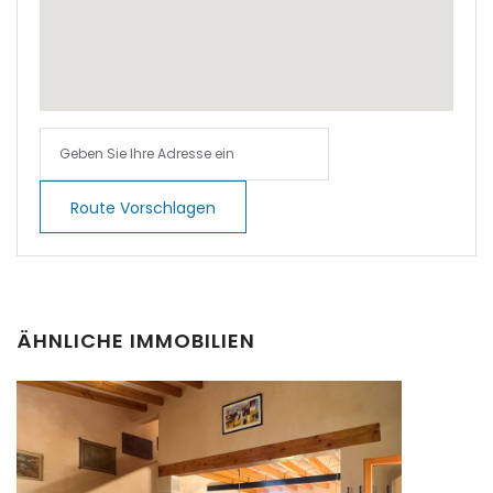
|-Cala Pi
|-Cala Ratjada
|-Cala Romantica
|-Cala San Vicent,
Route Vorschlagen
Pollenca
|-Cala San Vicente
|-Cala Santanyi
ÄHNLICHE IMMOBILIEN
|-Calas de Mallorca
|-Calonge
|-Calonge / Cala d´Or