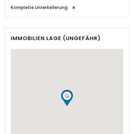
|-Cala Conta
Komplette Unterkellerung:
|-Cala d Or
|-Cala d´Or
IMMOBILIEN LAGE (UNGEFÄHR)
|-Cala Estellencs
|-Cala Figuera
|-Cala Llombards
|-Cala Mandia
|-Cala Millor
|-Cala Mondrago
|-Cala Murada