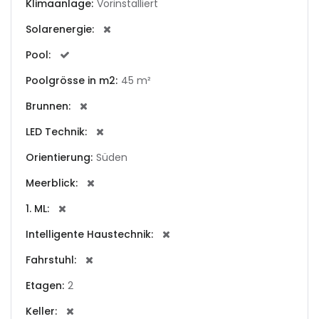
Klimaanlage:
Vorinstalliert
Solarenergie:
|-Andorra la Vella
Pool:
|-Badia Blava
Poolgrösse in m2:
45 m²
|-Badia Gran
Brunnen:
LED Technik:
|-Bahia Blava
Orientierung:
Süden
|-Bendinat
Meerblick:
|-Bonanova, Palma d.
1. ML:
M.
Intelligente Haustechnik:
|-Bunyola
Fahrstuhl:
Etagen:
2
|-Cala Blava
Keller: