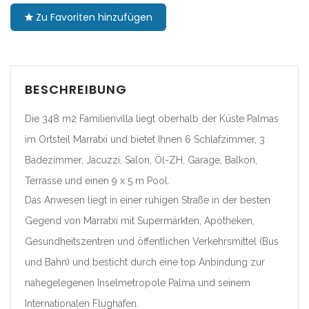
Zu Favoriten hinzufügen
|-Barcelona
|-Girona
|-Lleida
BESCHREIBUNG
Die 348 m2 Familienvilla liegt oberhalb der Küste Palmas
|-Tarragona
im Ortsteil Marratxi und bietet Ihnen 6 Schlafzimmer, 3
Comunidad Foral de
Badezimmer, Jacuzzi, Salon, Öl-ZH, Garage, Balkon,
Navarra
Terrasse und einen 9 x 5 m Pool.
|-Navarra
Das Anwesen liegt in einer ruhigen Straße in der besten
Gegend von Marratxí mit Supermärkten, Apotheken,
Comunitat Valenciana
Gesundheitszentren und öffentlichen Verkehrsmittel (Bus
und Bahn) und besticht durch eine top Anbindung zur
|-Alicante/Alacant
nahegelegenen Inselmetropole Palma und seinem
|-Castellón/Castelló
Internationalen Flughafen.