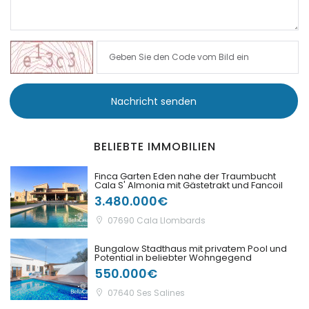
|-Port Adriano
|-Portixol
|-Porto Colom
Nachricht senden
|-Porto Cristo
BELIEBTE IMMOBILIEN
|-Porto Petro
Finca Garten Eden nahe der Traumbucht
Cala S' Almonia mit Gästetrakt und Fancoil
|-Puerto de Andratx
3.480.000€
07690 Cala Llombards
|-Puerto de Soller
Bungalow Stadthaus mit privatem Pool und
Potential in beliebter Wohngegend
|-Puigderrós
550.000€
07640 Ses Salines
|-Puigpunyent