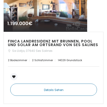
|-Calvia
|-Calvia - Sol de
1.199.000€
Mallorca
|-Camp de Mar
FINCA LANDRESIDENZ MIT BRUNNEN, POOL
UND SOLAR AM ORTSRAND VON SES SALINES
|-Campos
Sa Llotja, 07640 Ses Salines
|-Can Pastilla
2 Badezimmer
2 Schlafzimmer
14029 Grundstück
Erinnern
Forgot Password?
|-Cap des Moro
Sign In
|-Cap des Moro,
Mondrago Nationalpark
Details Sehen
|-Cas Catala