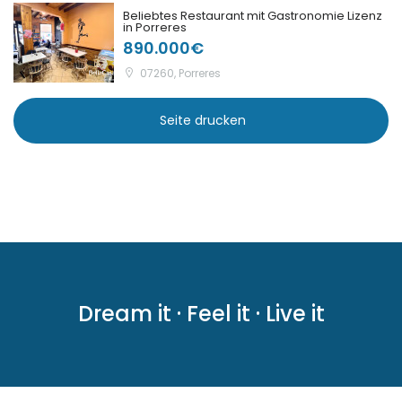
Beliebtes Restaurant mit Gastronomie Lizenz
in Porreres
|-Puntiro
890.000€
|-Randa
07260, Porreres
|-S Alqueria Blanca
Seite drucken
|-S`Aranjassa / Palma
d. M.
|-S´Alqueria Blanca
|-S´Horta
|-S´Horta
Dream it · Feel it · Live it
|-S´Illot
|-Sa Calobra