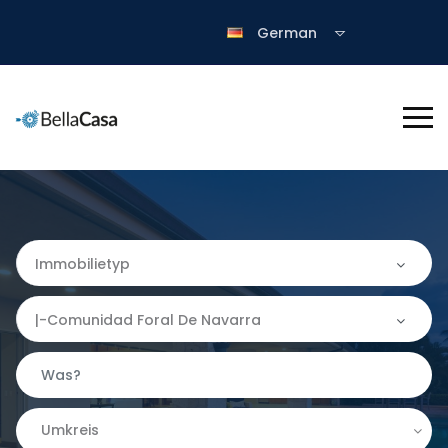
German
Immobilietyp
Immobilietyp
|-Comunidad Foral De Navarra
Apartment
Wo
Finca
Almería
Umkreis