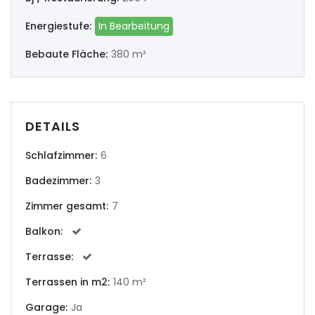
|-Lugo
Energiestufe:
In Bearbeitung
|-Ourense
Bebaute Fläche:
380 m²
|-Pontevedra
Illes Balears
DETAILS
|-Formentera
Schlafzimmer:
6
|-Ibiza
Badezimmer:
3
Zimmer gesamt:
7
|-Mallorca
Balkon:
|-Alaro
Terrasse:
|-Alcudia
Terrassen in m2:
140 m²
Garage:
Ja
|-Algaida