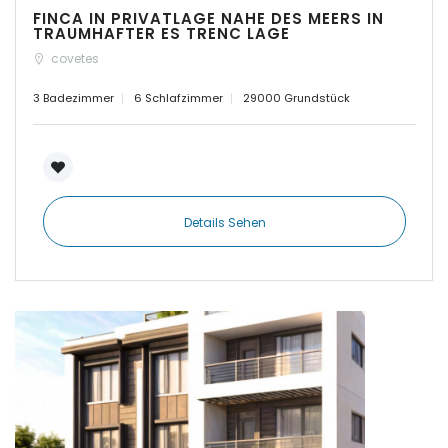
FINCA IN PRIVATLAGE NAHE DES MEERS IN
TRAUMHAFTER ES TRENC LAGE
|-Estanyol - Sa Rapita
covetes
|-Felanitx
3 Badezimmer
6 Schlafzimmer
29000 Grundstück
|-Font de Sa Cala
|-Formentera
Details Sehen
|-IBIZA Talamanca
|-Illetas
|-Inca
|-Insel Menorca
|-Kosgoda