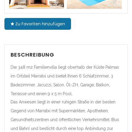
Cataluña
Zu Favoriten hinzufügen
|-Barcelona
|-Girona
|-Lleida
BESCHREIBUNG
Die 348 m2 Familienvilla liegt oberhalb der Küste Palmas
|-Tarragona
im Ortsteil Marratxi und bietet Ihnen 6 Schlafzimmer, 3
Comunidad Foral de Navarra
Badezimmer, Jacuzzi, Salon, Öl-ZH, Garage, Balkon,
Terrasse und einen 9 x 5 m Pool.
|-Navarra
Das Anwesen liegt in einer ruhigen Straße in der besten
Comunitat Valenciana
Gegend von Marratxí mit Supermärkten, Apotheken,
Gesundheitszentren und öffentlichen Verkehrsmittel (Bus
|-Alicante/Alacant
und Bahn) und besticht durch eine top Anbindung zur