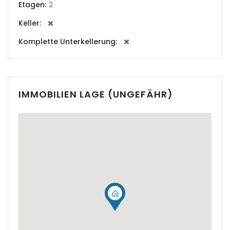
Etagen:
2
|-Cala Conta
Keller:
|-Cala d Or
Komplette Unterkellerung:
|-Cala d´Or
|-Cala Estellencs
IMMOBILIEN LAGE (UNGEFÄHR)
|-Cala Figuera
|-Cala Llombards
|-Cala Mandia
|-Cala Millor
|-Cala Mondrago