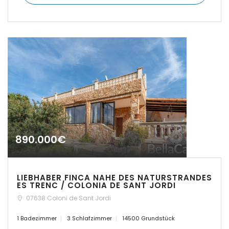
|-Cas Concos
Erinnern
Forgot Password?
|-Ciudad Jardin
Sign In
|-Colonia de Sant Jordi
|-Colonia Sant Jordi
|-Costa d´en Blanes
|-Costa de Canyamel
890.000€
|-Costa de la Calma
LIEBHABER FINCA NAHE DES NATURSTRANDES
|-Costitx
ES TRENC / COLONIA DE SANT JORDI
07638 Coloni de Sant Jordi
|-Cuidad Jardin Palma
1 Badezimmer
3 Schlafzimmer
14500 Grundstück