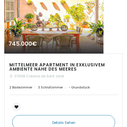
|-Calvia
|-Calvia - Sol de Mallorca
|-Camp de Mar
745.000€
|-Campos
MITTELMEER APARTMENT IN EXKLUSIVEM
|-Can Pastilla
AMBIENTE NAHE DES MEERES
07638 Colonia de Sant Jordi
|-Cap des Moro
2 Badezimmer
3 Schlafzimmer
- Grundstück
|-Cap des Moro, Mondrago Nationalpark
|-Cas Catala
|-Cas Concos
Details Sehen