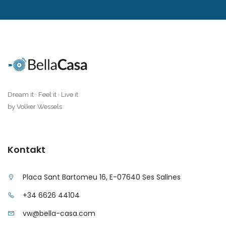
|-Sa Vinyola, Sa Rapita
|-San Miguel de Salinas
|-Sant Antoni de Portmany
|-Sant Antoni, Barcelona
Dream it · Feel it · Live it
|-Santa Margalida
by Volker Wessels
|-Santa Maria del Cami
Kontakt
|-Santa Ponsa
|-Santanyi
Placa Sant Bartomeu 16, E-07640 Ses Salines
+34 6626 44104
|-Santanyi / Cala Mondrago
vw@bella-casa.com
|-Santanyi / Ses Salines