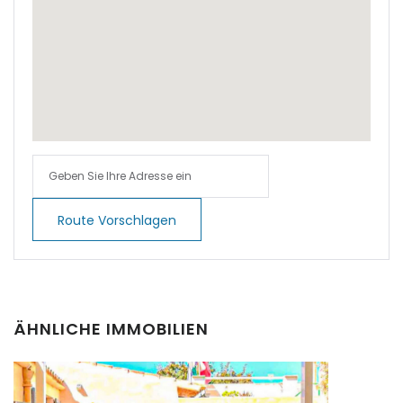
|-Cala Murada
|-Cala Pi
|-Cala Ratjada
|-Cala Romantica
|-Cala San Vicent, Pollenca
Route Vorschlagen
|-Cala San Vicente
|-Cala Santanyi
|-Calas de Mallorca
ÄHNLICHE IMMOBILIEN
|-Calonge
|-Calonge / Cala d´Or