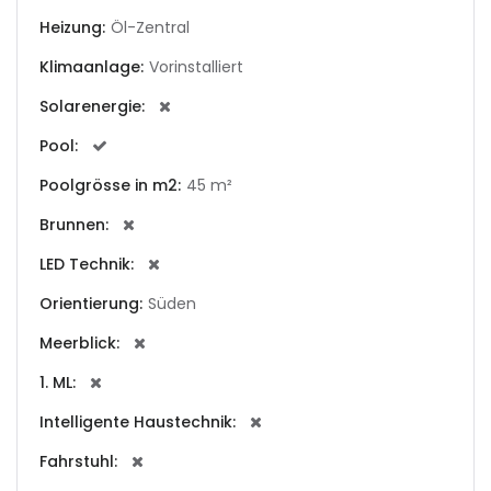
Heizung:
Öl-Zentral
|-Altea
Klimaanlage:
Vorinstalliert
|-Andorra la Vella
Solarenergie:
Pool:
|-Badia Blava
Poolgrösse in m2:
45 m²
|-Badia Gran
Brunnen:
|-Bahia Blava
LED Technik:
Orientierung:
Süden
|-Bendinat
Meerblick:
|-Bonanova, Palma d. M.
1. ML:
|-Bunyola
Intelligente Haustechnik:
Fahrstuhl:
|-Cala Blava