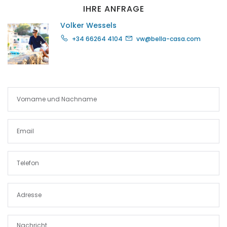
|-Palma d. M.
IHRE ANFRAGE
Volker Wessels
|-Palma de Mallorca
+34 66264 4104
vw@bella-casa.com
|-Petra
|-Pina
|-Playa de Palma
|-Pollenca
|-Porreres
|-Porreres / Felanitx
|-Port Adriano
|-Portixol