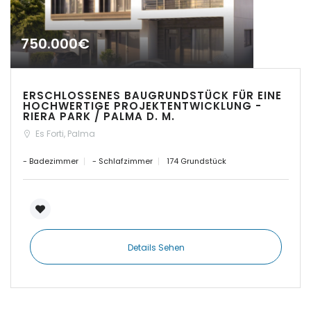
|-Llubi
750.000€
|-Llucmajor
|-Manacor
ERSCHLOSSENES BAUGRUNDSTÜCK FÜR EINE
HOCHWERTIGE PROJEKTENTWICKLUNG -
|-Marratxi
RIERA PARK / PALMA D. M.
Es Forti, Palma
|-Mellieha Bay
- Badezimmer
- Schlafzimmer
174 Grundstück
|-Montuiri
|-Orient
Details Sehen
|-Paguera
|-Palma