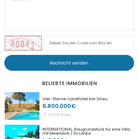
|-Porto Colom
|-Porto Cristo
|-Porto Petro
|-Puerto de Andratx
Nachricht senden
|-Puerto de Soller
BELIEBTE IMMOBILIEN
|-Puigderrós
Vier-Sterne-Landhotel bei Sineu
|-Puigpunyent
6.800.000€
07510 Sineu
|-Puntiro
INTERNATIONAL: Baugrundstück für eine Villa
|-Randa
mit Meerblick / Sri Lanka