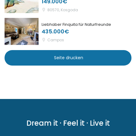
149.000€
|-S Alqueria Blanca
80570, Kosgoda
|-S`Aranjassa / Palma d. M.
Liebhaber Finquita für Naturfreunde
435.000€
|-S´Alqueria Blanca
Campos
|-S´Horta
Seite drucken
|-S´Horta
|-S´Illot
|-Sa Calobra
|-Sa Coma
Dream it · Feel it · Live it
|-Sa Rapita