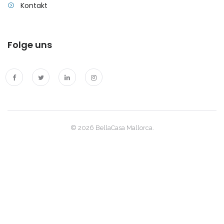
Kontakt
|-Selva
|-Ses Covetes
Folge uns
|-Ses Salines
|-Sineu
|-Son Macia
© 2026 BellaCasa Mallorca.
|-Son Serra de Marina
|-Son Veri Nou / Palma
|-Son Vida
|-Valldemosa