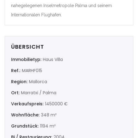
nahegelegenen Inselmetropole Palma und seinem
|-Castellón/Castelló
Internationalen Flughafen.
|-Valencia/València
Deutschland
ÜBERSICHT
Extremadura
Immobilietyp:
Haus Villa
|-Badajoz
Ref.:
MARHF015
|-Cáceres
Region:
Mallorca
Ort:
Marratxi / Palma
Frankreich
Verkaufspreis:
1450000 €
Galicia
Wohnfläche:
348 m²
|-A Coruña
Grundstück:
1194 m²
Bj / Restaurierung:
2004