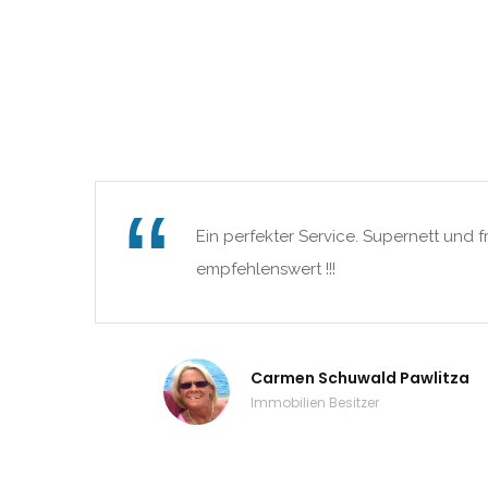
Extremadura
|-Badajoz
|-Cáceres
Frankreich
Ein perfekter Service. Supernett und f
Galicia
empfehlenswert !!!
|-A Coruña
|-Lugo
Carmen Schuwald Pawlitza
Immobilien Besitzer
|-Ourense
|-Pontevedra