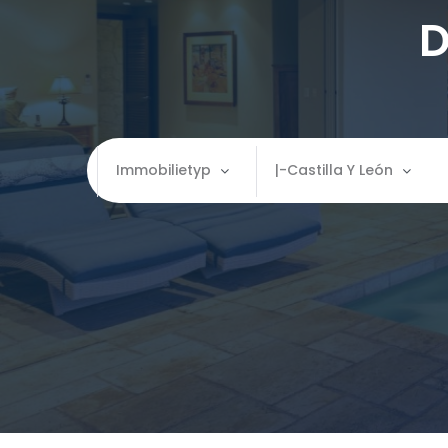
D
Immobilietyp
|-Castilla Y León
Immobilietyp
Wo
Apartment
Almería
Finca
|-Granada
Gewerbe
|-Málaga
Grundstück
Aragón