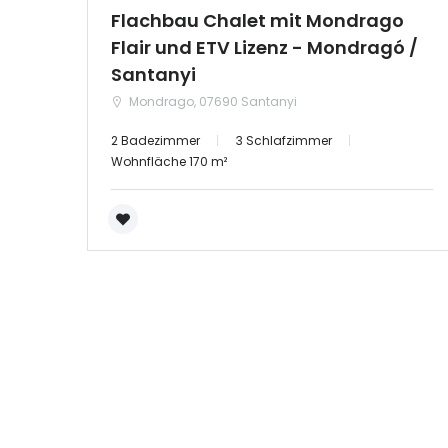
Flachbau Chalet mit Mondrago
Flair und ETV Lizenz - Mondragó /
|-Zamora
Santanyi
Castilla-La Mancha
Mondrago, 07690 Santanyi
2 Badezimmer
3 Schlafzimmer
|-Albacete
Wohnfläche 170 m²
|-Cuenca
|-Guadalajara
|-Toledo
Cataluña
|-Barcelona
|-Girona