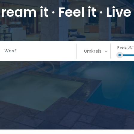
ream it · Feel it · Live 
Preis
0€
Umkreis