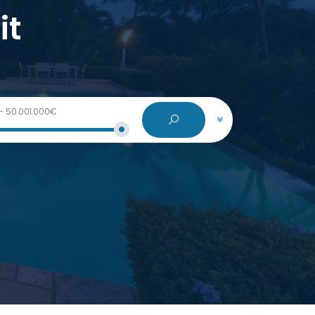
it
-
50.001.000€