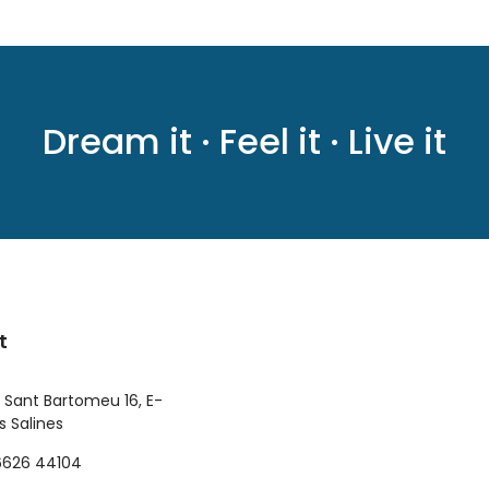
Dream it · Feel it · Live it
t
 Sant Bartomeu 16, E-
 Salines
6626 44104