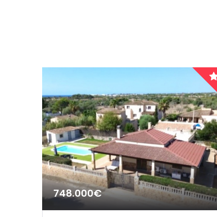
Haus Villa
|-Huesca
Hotel
Cantabria
Investment
Castilla y León
Projekt
|-Ávila
Reihenhaus
|-Burgos
Schloss
|-León
Stadthaus
|-Palencia
|-Salamanca
748.000€
|-Segovia
|-Soria