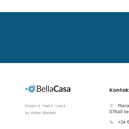
Illes Balears
|-Formentera
|-Ibiza
|-Mallorca
|-Alaro
|-Alcudia
|-Algaida
Kontak
|-Altea
Placa
Dream it · Feel it · Live it
07640 Ses
by Volker Wessels
|-Andorra la Vella
+34 