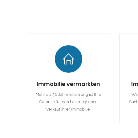
|-Lleida
|-Tarragona
Comunidad Foral de
Navarra
|-Navarra
Comunitat Valenciana
Immobilie vermarkten
Im
|-Alicante/Alacant
Mehr als 30 Jahre Erfahrung ist Ihre
Wir
Garantie für den bestmöglichen
Such
|-Castellón/Castelló
Verkauf Ihrer Immobilie.
|-Valencia/València
Deutschland