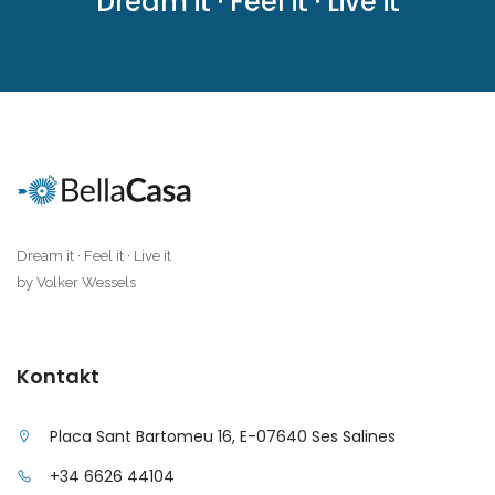
Dream it · Feel it · Live it
Dream it · Feel it · Live it
by Volker Wessels
Kontakt
Placa Sant Bartomeu 16, E-07640 Ses Salines
+34 6626 44104