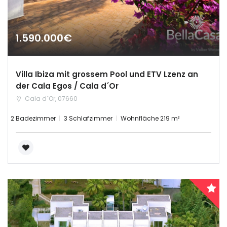
1.590.000€
Villa Ibiza mit grossem Pool und ETV Lzenz an
der Cala Egos / Cala d´Or
Cala d´Or, 07660
2 Badezimmer
3 Schlafzimmer
Wohnfläche 219 m²