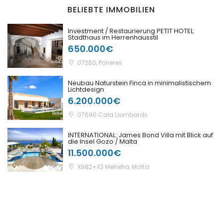
BELIEBTE IMMOBILIEN
Investment / Restaurierung PETIT HOTEL:
Stadthaus im Herrenhausstil
650.000€
07260, Porreres
Neubau Naturstein Finca in minimalistischem
Lichtdesign
6.200.000€
07690 Cala Llombards
INTERNATIONAL: James Bond Villa mit Blick auf
die Insel Gozo / Malta
11.500.000€
X982+X3 Mellieħa, Malta