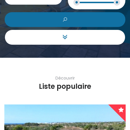
Château
|-Granada
Commerciale
|-Málaga
Finca
Aragón
Hôtel
|-Huesca
Investissement
Cantabria
Découvrir
Maison de ville
Castilla y León
Liste populaire
Maison mitoyenne
|-Ávila
Maison Villa
|-Burgos
Projet
|-León