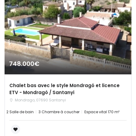
Terrain
|-Palencia
|-Salamanca
|-Segovia
|-Soria
748.000€
|-Zamora
Castilla-La Mancha
Chalet bas avec le style Mondragó et licence
ETV - Mondragó / Santanyi
|-Albacete
Mondrago, 07690 Santanyi
|-Cuenca
2 Salle de bain
3 Chambre à coucher
Espace vital 170 m²
|-Guadalajara
|-Toledo