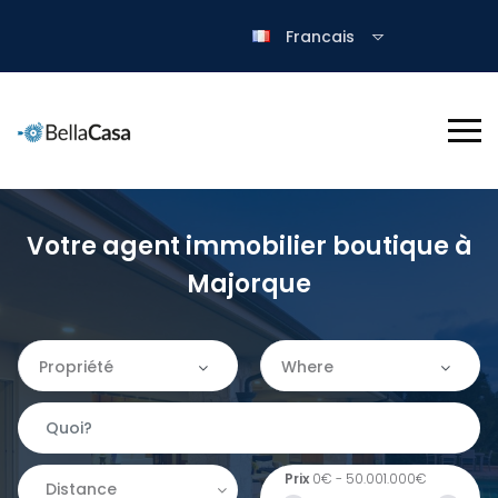
Francais
Votre agent immobilier boutique à
Majorque
Propriété
Where
Propriété
Where
Prix
0€
-
50.001.000€
Appartement
Almería
Distance