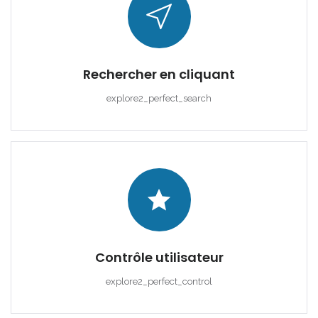
|-Cala Blava
|-Cala Conta
Rechercher en cliquant
|-Cala d Or
explore2_perfect_search
|-Cala d´Or
|-Cala Estellencs
|-Cala Figuera
|-Cala Llombards
|-Cala Mandia
Contrôle utilisateur
explore2_perfect_control
|-Cala Millor