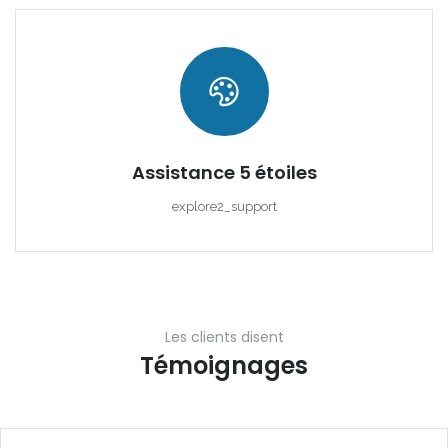
|-Cala Mondrago
|-Cala Murada
|-Cala Pi
|-Cala Ratjada
Assistance 5 étoiles
|-Cala Romantica
explore2_support
|-Cala San Vicent,
Pollenca
|-Cala San Vicente
Les clients disent
|-Cala Santanyi
Témoignages
|-Calas de Mallorca