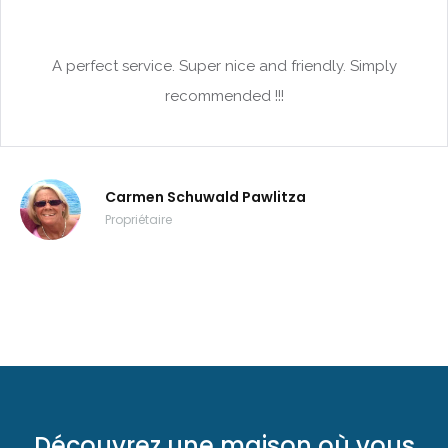
|-Calonge
|-Calonge / Cala d´Or
A perfect service. Super nice and friendly. Simply
recommended !!!
|-Calvia
|-Calvia - Sol de
Mallorca
Carmen Schuwald Pawlitza
|-Camp de Mar
Propriétaire
|-Campos
|-Can Pastilla
|-Cap des Moro
|-Cap des Moro,
Mondrago Nationalpark
Découvrez une maison où vous