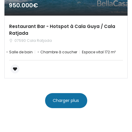
950.000€
|-Lugo
|-Ourense
Restaurant Bar - Hotspot à Cala Guya / Cala
Ratjada
|-Pontevedra
07590 Cala Ratjada
- Salle de bain
- Chambre à coucher
Espace vital 172 m²
Illes Balears
|-Formentera
|-Ibiza
|-Mallorca
Charger plus
|-Alaro
|-Alcudia