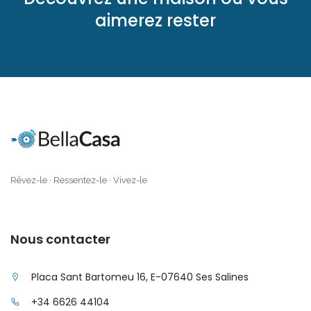
aimerez rester
|-Cas Catala
|-Cas Concos
|-Cas Concos
|-Ciudad Jardin
|-Colonia de Sant
Jordi
Rêvez-le · Ressentez-le · Vivez-le
|-Colonia Sant Jordi
|-Costa d´en Blanes
Nous contacter
|-Costa de Canyamel
Placa Sant Bartomeu 16, E-07640 Ses Salines
|-Costa de la Calma
+34 6626 44104