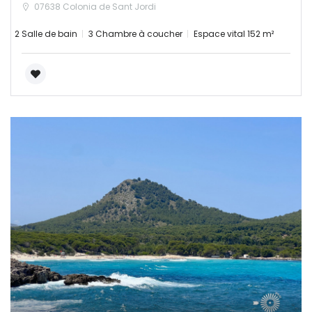
|-Alicante/Alacant
07638 Colonia de Sant Jordi
2 Salle de bain
3 Chambre à coucher
Espace vital 152 m²
|-Castellón/Castelló
|-Valencia/València
Deutschland
Extremadura
|-Badajoz
|-Cáceres
Frankreich
Galicia
|-A Coruña