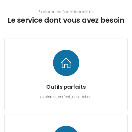
|-Algaida
Explorer les fonctionnalités
Le service dont vous avez besoin
|-Altea
Souviens-toi de moi
Forgot Password?
|-Andorra la Vella
Sign In
|-Badia Blava
|-Badia Gran
|-Bahia Blava
Outils parfaits
|-Bendinat
explore2_perfect_description
|-Bonanova, Palma d.
M.
|-Bunyola