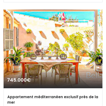
Cataluña
|-Barcelona
|-Girona
|-Lleida
|-Tarragona
Comunidad Foral de
Navarra
745.000€
|-Navarra
Comunitat Valenciana
Appartement méditerranéen exclusif près de la
mer