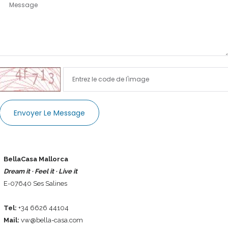
Sign In
Envoyer Le Message
BellaCasa Mallorca
Dream it · Feel it · Live it
E-07640 Ses Salines
Tel:
+34 6626 44104
Mail:
vw@bella-casa.com