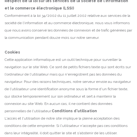
Respect de la loi sur les services de la société de l'information
et le commerce électronique (LSSI)
Conformément à la loi 34/2002 du 11 juillet 2002 relative aux services de la
société de l'information et au commerce électronique, nous vous informons
que nous avons conservé les données de connexion et de trafic générées par
la communication pendant douze mois sur notre serveur.
Cookies
Cette application informatique est un outil technique pour surveiller la
navigation sur le site Web.
Ce sont de petits fichiers texte qui sont écrits sur
l'ordinateur de l'utilisateur mais qui n'enregistrent pas les données du
Souviens-toi de moi
Forgot Password?
navigateur.
Pour des raisons techniques, notre serveur envoie au navigateur
de l'utilisateur une identification anonyme sous la forme d'un fichier texte,
qui stocke temporairement sur son ordinateur et sert à maintenir la
Sign In
connexion au site Web.
En aucun cas, il ne contient des données
personnelles de l'utilisateur.
Conditions d'utilisation
L'accès et l'utilisation de notre site implique la pleine acceptation des
conditions de cette empreinte.
Si l'utilisateur n'accepte pas ces conditions
dans leur intégralité, il doit quitter le site et s'abstenir de les utiliser.