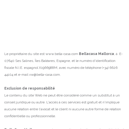
Le propriétaire du site est www.bella-casa.com
Bellacasa Mallorca
, à E-
07640 Ses Salines, Îles Baléares, Espagne, et le numéro d'identification
fiscale
N.I.E. espagnol X1966988M, avec numéro de téléphone (+34) 6626
44104 et e-mail vw@bella-casa.com.
Exclusion de responsabilité
Le contenu du site Web ne peut être considéré comme un substitut à un
conseil juridique ou autre.
L'accès à ces services est gratuit et n'implique
aucune relation entre l'avocat et le client ni aucune autre forme de relation
confidentielle ou professionnelle.