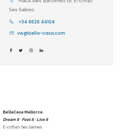
Placa Sant Bartomeu 16, E-07640
Ses Salines
+34 6626 44104
vw@bella-casa.com
BellaCasa Mallorca
Dream it · Feel it · Live it
E-07640 Ses Salines