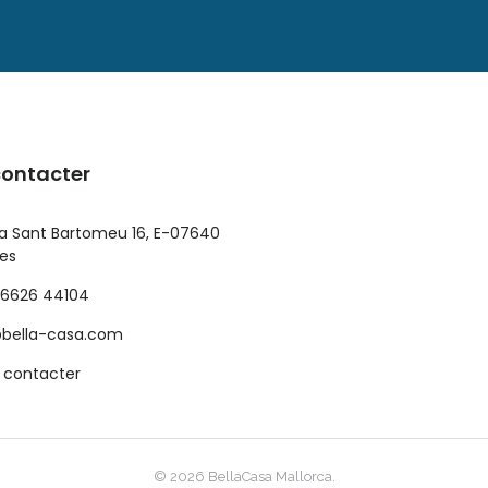
contacter
a Sant Bartomeu 16, E-07640
nes
 6626 44104
bella-casa.com
 contacter
© 2026 BellaCasa Mallorca.