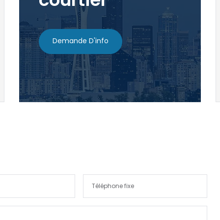
Demande D'info
Souviens-toi de moi
Forgot Password?
Sign In