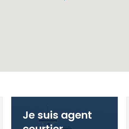
Je suis agent
courtier