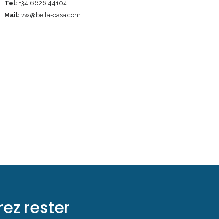
Tel:
+34 6626 44104
Mail:
vw@bella-casa.com
ez rester