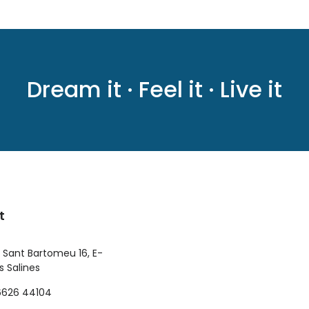
Dream it · Feel it · Live it
t
 Sant Bartomeu 16, E-
 Salines
6626 44104