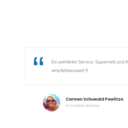
Extremadura
|-Badajoz
|-Cáceres
Frankreich
Ein perfekter Service. Supernett und f
Galicia
empfehlenswert !!!
|-A Coruña
|-Lugo
Carmen Schuwald Pawlitza
Immobilien Besitzer
|-Ourense
|-Pontevedra