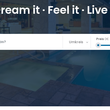
ream it · Feel it · Live 
Preis
0€
Umkreis