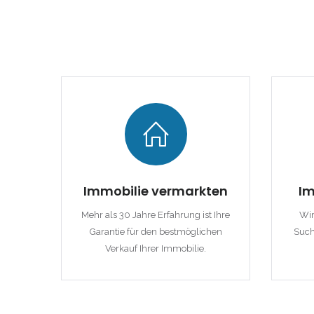
|-Lleida
|-Tarragona
Comunidad Foral de
Navarra
|-Navarra
Comunitat Valenciana
Immobilie vermarkten
Im
|-Alicante/Alacant
Mehr als 30 Jahre Erfahrung ist Ihre
Wir
Garantie für den bestmöglichen
Such
|-Castellón/Castelló
Verkauf Ihrer Immobilie.
|-Valencia/València
Deutschland