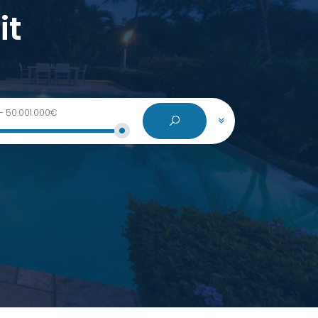
it
-
50.001.000€