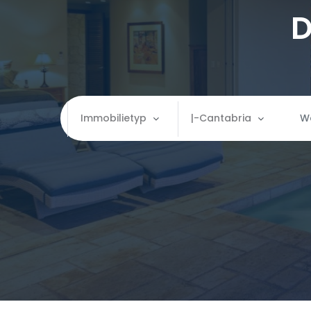
D
Immobilietyp
|-Cantabria
Immobilietyp
Wo
Apartment
Almería
Finca
|-Granada
Gewerbe
|-Málaga
Grundstück
Aragón