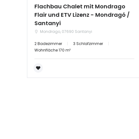
Flachbau Chalet mit Mondrago
Flair und ETV Lizenz - Mondragó /
|-Zamora
Santanyi
Castilla-La Mancha
Mondrago, 07690 Santanyi
2 Badezimmer
3 Schlafzimmer
|-Albacete
Wohnfläche 170 m²
|-Cuenca
|-Guadalajara
|-Toledo
Cataluña
|-Barcelona
|-Girona