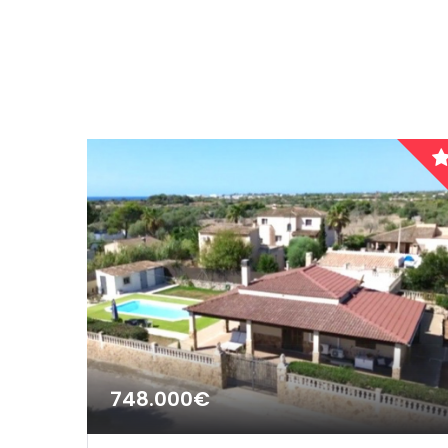
Haus Villa
|-Huesca
Hotel
Cantabria
Investment
Castilla y León
Projekt
|-Ávila
Reihenhaus
|-Burgos
Schloss
|-León
Stadthaus
|-Palencia
|-Salamanca
748.000€
|-Segovia
|-Soria