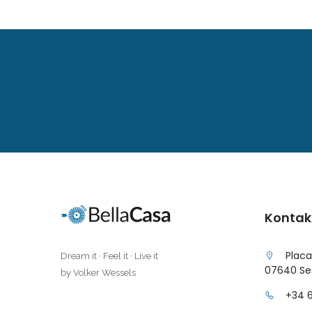
Illes Balears
|-Formentera
|-Ibiza
|-Mallorca
|-Alaro
|-Alcudia
|-Algaida
Kontak
|-Altea
Placa
Dream it · Feel it · Live it
07640 Ses
by Volker Wessels
|-Andorra la Vella
+34 