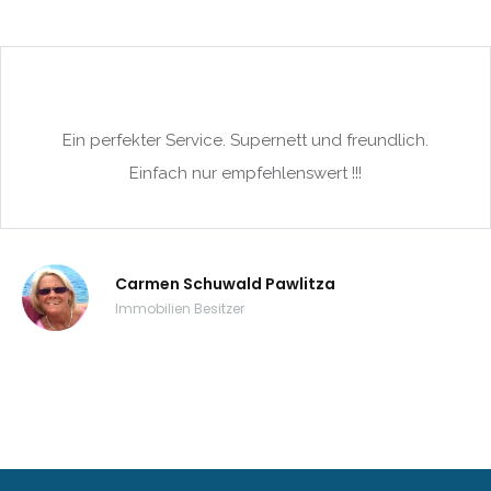
|-Calonge / Cala d´Or
|-Calvia
|-Calvia - Sol de
Ein perfekter Service. Supernett und freundlich.
Mallorca
Einfach nur empfehlenswert !!!
|-Camp de Mar
|-Campos
Carmen Schuwald Pawlitza
|-Can Pastilla
Immobilien Besitzer
|-Cap des Moro
|-Cap des Moro,
Mondrago Nationalpark
|-Cas Catala