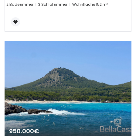
2 Badezimmer
3 Schlafzimmer
Wohnfläche 152 m²
|-Castellón/Castelló
|-Valencia/València
Deutschland
Extremadura
|-Badajoz
|-Cáceres
Frankreich
Galicia
|-A Coruña
950.000€
|-Lugo