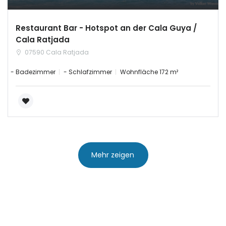
|-Ourense
Restaurant Bar - Hotspot an der Cala Guya /
Cala Ratjada
|-Pontevedra
07590 Cala Ratjada
- Badezimmer
- Schlafzimmer
Wohnfläche 172 m²
Illes Balears
|-Formentera
|-Ibiza
|-Mallorca
Mehr zeigen
|-Alaro
|-Alcudia
|-Algaida