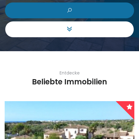
Gewerbe
|-Málaga
Grundstück
Aragón
Haus Villa
|-Huesca
Hotel
Cantabria
Entdecke
Investment
Castilla y León
Beliebte Immobilien
Projekt
|-Ávila
Reihenhaus
|-Burgos
Schloss
|-León
Stadthaus
|-Palencia