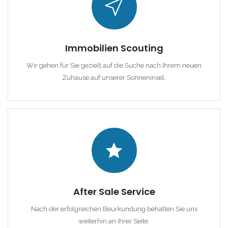
|-Cala Conta
|-Cala d Or
Immobilien Scouting
|-Cala d´Or
Wir gehen für Sie gezielt auf die Suche nach Ihrem neuen
Zuhause auf unserer Sonneninsel.
|-Cala Estellencs
|-Cala Figuera
|-Cala Llombards
|-Cala Mandia
|-Cala Millor
After Sale Service
Nach der erfolgreichen Beurkundung behalten Sie uns
|-Cala Mondrago
weiterhin an Ihrer Seite.