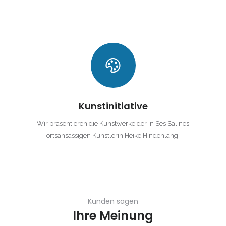
|-Cala Murada
|-Cala Pi
|-Cala Ratjada
|-Cala Romantica
Kunstinitiative
|-Cala San Vicent,
Pollenca
Wir präsentieren die Kunstwerke der in Ses Salines
ortsansässigen Künstlerin Heike Hindenlang.
|-Cala San Vicente
|-Cala Santanyi
|-Calas de Mallorca
Kunden sagen
|-Calonge
Ihre Meinung