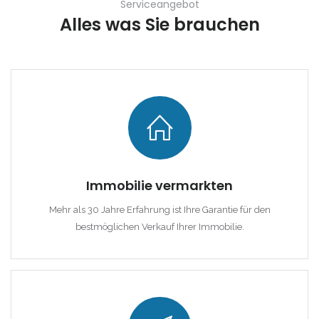
Serviceangebot
Alles was Sie brauchen
|-Altea
|-Andorra la Vella
Erinnern
Forgot Password?
|-Badia Blava
Sign In
|-Badia Gran
|-Bahia Blava
Immobilie vermarkten
|-Bendinat
Mehr als 30 Jahre Erfahrung ist Ihre Garantie für den
|-Bonanova, Palma d.
bestmöglichen Verkauf Ihrer Immobilie.
M.
|-Bunyola
|-Cala Blava