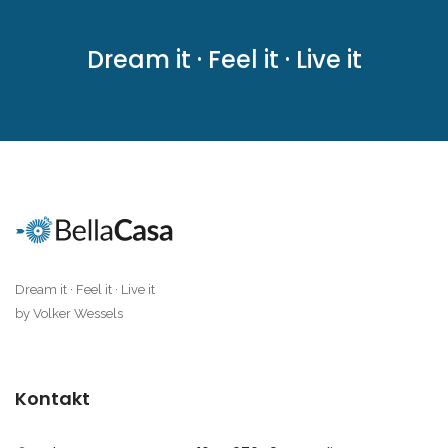
|-Cas Concos
Dream it · Feel it · Live it
|-Cas Concos
|-Ciudad Jardin
|-Colonia de Sant
Jordi
|-Colonia Sant Jordi
Dream it · Feel it · Live it
|-Costa d´en Blanes
by Volker Wessels
|-Costa de Canyamel
|-Costa de la Calma
Kontakt
|-Costitx