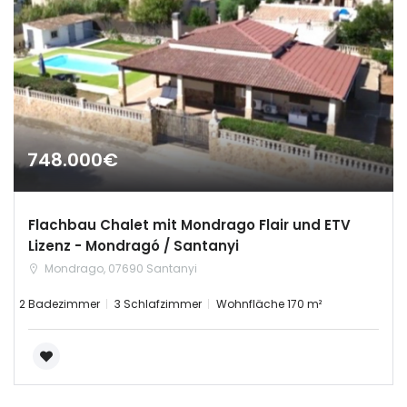
|-Salamanca
|-Segovia
|-Soria
748.000€
|-Zamora
Castilla-La Mancha
Flachbau Chalet mit Mondrago Flair und ETV
Lizenz - Mondragó / Santanyi
|-Albacete
Mondrago, 07690 Santanyi
|-Cuenca
2 Badezimmer
3 Schlafzimmer
Wohnfläche 170 m²
|-Guadalajara
|-Toledo