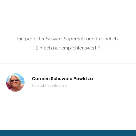
|-Calonge / Cala d´Or
|-Calvia
|-Calvia - Sol de
Ein perfekter Service. Supernett und freundlich.
Mallorca
Einfach nur empfehlenswert !!!
|-Camp de Mar
|-Campos
Carmen Schuwald Pawlitza
|-Can Pastilla
Immobilien Besitzer
|-Cap des Moro
|-Cap des Moro,
Mondrago Nationalpark
|-Cas Catala