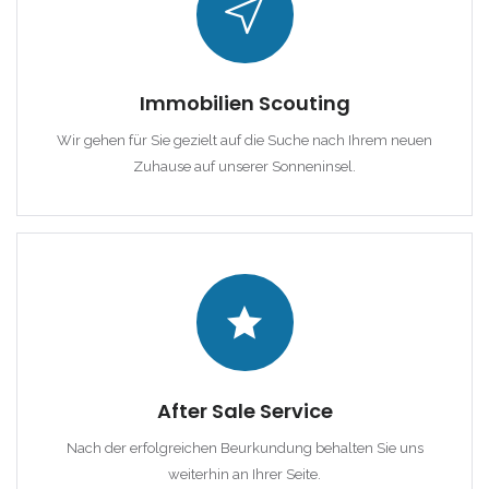
|-Cala Conta
|-Cala d Or
Immobilien Scouting
|-Cala d´Or
Wir gehen für Sie gezielt auf die Suche nach Ihrem neuen
Zuhause auf unserer Sonneninsel.
|-Cala Estellencs
|-Cala Figuera
|-Cala Llombards
|-Cala Mandia
|-Cala Millor
After Sale Service
Nach der erfolgreichen Beurkundung behalten Sie uns
|-Cala Mondrago
weiterhin an Ihrer Seite.