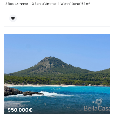
2 Badezimmer
3 Schlafzimmer
Wohnfläche 152 m²
|-Castellón/Castelló
|-Valencia/València
Deutschland
Extremadura
|-Badajoz
|-Cáceres
Frankreich
Galicia
|-A Coruña
950.000€
|-Lugo