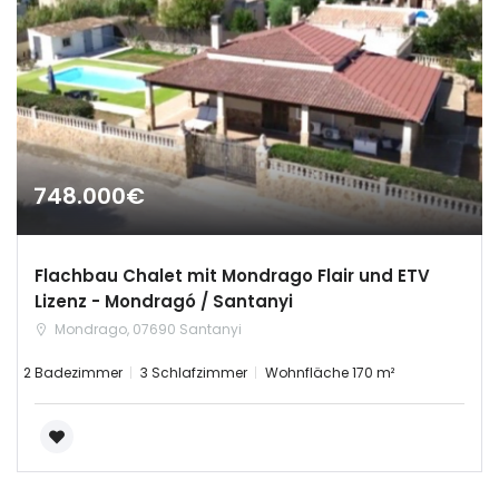
|-Salamanca
|-Segovia
|-Soria
748.000€
|-Zamora
Castilla-La Mancha
Flachbau Chalet mit Mondrago Flair und ETV
Lizenz - Mondragó / Santanyi
|-Albacete
Mondrago, 07690 Santanyi
|-Cuenca
2 Badezimmer
3 Schlafzimmer
Wohnfläche 170 m²
|-Guadalajara
|-Toledo