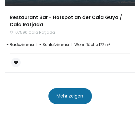
|-Ourense
Restaurant Bar - Hotspot an der Cala Guya /
Cala Ratjada
|-Pontevedra
07590 Cala Ratjada
- Badezimmer
- Schlafzimmer
Wohnfläche 172 m²
Illes Balears
|-Formentera
|-Ibiza
|-Mallorca
Mehr zeigen
|-Alaro
|-Alcudia
|-Algaida