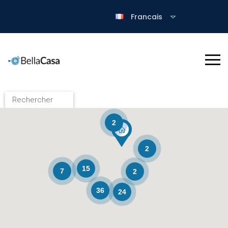
Francais
2
2
15
7
2
36
24