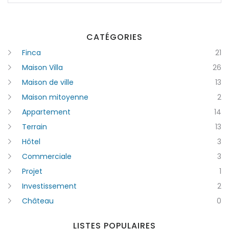
Cataluña
|-Barcelona
CATÉGORIES
Finca
21
|-Girona
Maison Villa
26
|-Lleida
Maison de ville
13
|-Tarragona
Maison mitoyenne
2
Appartement
14
Comunidad Foral de Navarra
Terrain
13
|-Navarra
Hôtel
3
Commerciale
3
Comunitat Valenciana
Projet
1
|-Alicante/Alacant
Investissement
2
Château
0
|-Castellón/Castelló
|-Valencia/València
LISTES POPULAIRES