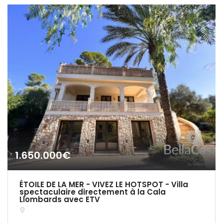
|-León
|-Palencia
|-Salamanca
|-Segovia
|-Soria
|-Zamora
Castilla-La Mancha
|-Albacete
1.650.000€
|-Cuenca
ÉTOILE DE LA MER - VIVEZ LE HOTSPOT - Villa
|-Guadalajara
spectaculaire directement à la Cala
Llombards avec ETV
|-Toledo