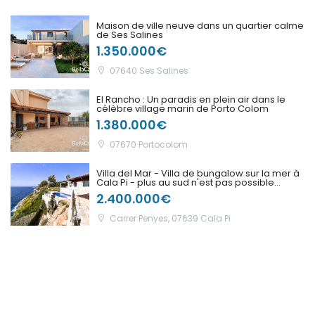
Deutschland
Maison de ville neuve dans un quartier calme
de Ses Salines
1.350.000€
Extremadura
07640 Ses Salines
|-Badajoz
El Rancho : Un paradis en plein air dans le
célèbre village marin de Porto Colom
|-Cáceres
1.380.000€
Frankreich
07670 Portocolom
Galicia
Villa del Mar - Villa de bungalow sur la mer à
Cala Pi - plus au sud n'est pas possible...
2.400.000€
|-A Coruña
Carrer Penyes, 07639 Cala Pi
|-Lugo
|-Ourense
|-Pontevedra