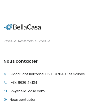
Illes Balears
|-Formentera
|-Ibiza
|-Mallorca
|-Alaro
Rêvez-le · Ressentez-le · Vivez-le
|-Alcudia
Nous contacter
|-Algaida
|-Altea
Placa Sant Bartomeu 16, E-07640 Ses Salines
|-Andorra la Vella
+34 6626 44104
|-Badia Blava
vw@bella-casa.com
Nous contacter
|-Badia Gran