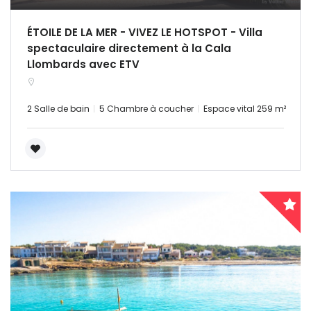
Souviens-toi de moi
Forgot Password?
ÉTOILE DE LA MER - VIVEZ LE HOTSPOT - Villa
spectaculaire directement à la Cala
Llombards avec ETV
Sign In
2 Salle de bain
5 Chambre à coucher
Espace vital 259 m²