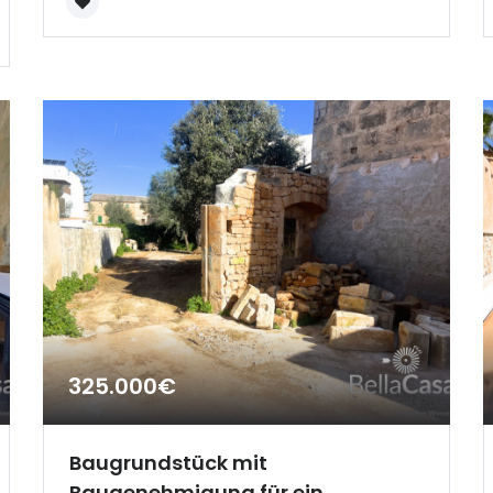
Erinnern
Forgot Password?
Sign In
325.000€
Baugrundstück mit
Baugenehmigung für ein